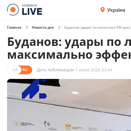
Україна
Главная
Новости дня
Буданов: удары по логистике РФ ма
Буданов: удары по 
максимально эффе
Дата публикации
1 июня 2026 23:44
UA
RU