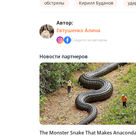
обстрелы
Кирилл Буданов
уда
Автор:
Евтушенко Алина
Следите за автором