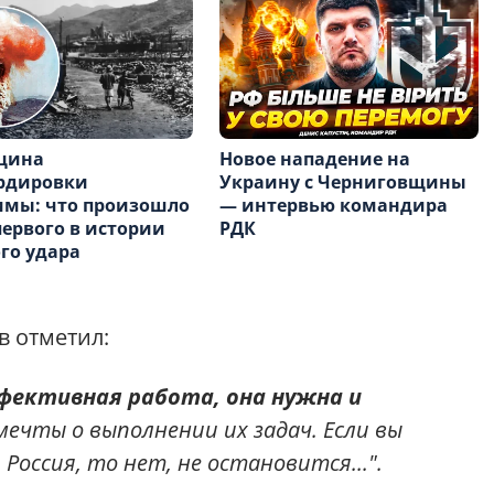
щина
Новое нападение на
рдировки
Украину с Черниговщины
имы: что произошло
— интервью командира
первого в истории
РДК
го удара
в отметил:
фективная работа, она нужна и
мечты о выполнении их задач. Если вы
Россия, то нет, не остановится...".