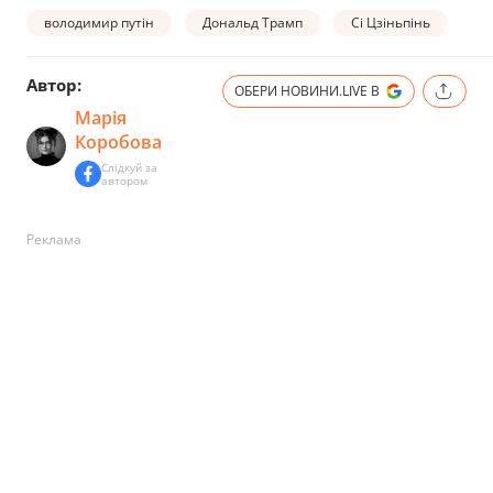
володимир путін
Дональд Трамп
Сі Цзіньпінь
Автор:
ОБЕРИ НОВИНИ.LIVE В
Марія
Коробова
Слідкуй за
автором
Реклама