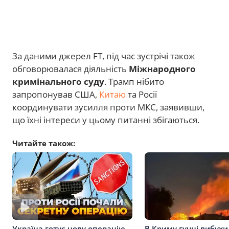
За даними джерел FT, під час зустрічі також
обговорювалася діяльність
Міжнародного
кримінального суду
. Трамп нібито
запропонував США,
Китаю
та Росії
координувати зусилля проти МКС, заявивши,
що їхні інтереси у цьому питанні збігаються.
Читайте також:
В Криму гучні вибухи
Україна готує нову операцію