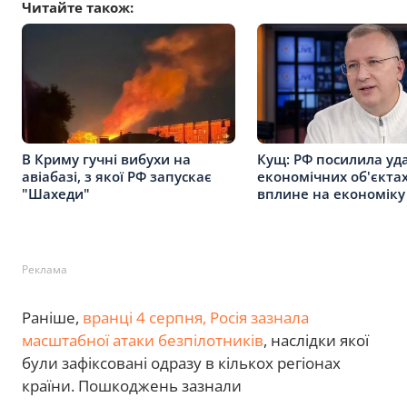
Читайте також:
В Криму гучні вибухи на
Кущ: РФ посилила уд
авіабазі, з якої РФ запускає
економічних об'єктах
"Шахеди"
вплине на економіку
Реклама
Раніше,
вранці 4 серпня, Росія зазнала
масштабної атаки безпілотників
, наслідки якої
були зафіксовані одразу в кількох регіонах
країни. Пошкоджень зазнали