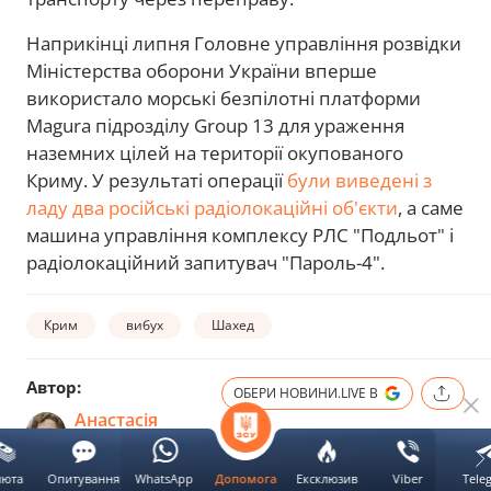
Наприкінці липня Головне управління розвідки
Міністерства оборони України вперше
використало морські безпілотні платформи
Magura підрозділу Group 13 для ураження
наземних цілей на території окупованого
Криму. У результаті операції
були виведені з
ладу два російські радіолокаційні об'єкти
, а саме
машина управління комплексу РЛС "Подльот" і
радіолокаційний запитувач "Пароль-4".
Крим
вибух
Шахед
Автор:
ОБЕРИ НОВИНИ.LIVE В
Анастасія
Постоєнко
люта
Опитування
WhatsApp
Ексклюзив
Viber
Tele
Допомога