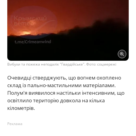
Вибухи та пожежа неподалік "Гвардійське". Фото: соцмережі
Очевидці стверджують, що вогнем охоплено
склад із пально-мастильними матеріалами.
Полум'я виявилося настільки інтенсивним, що
освітлило територію довкола на кілька
кілометрів.
Реклама