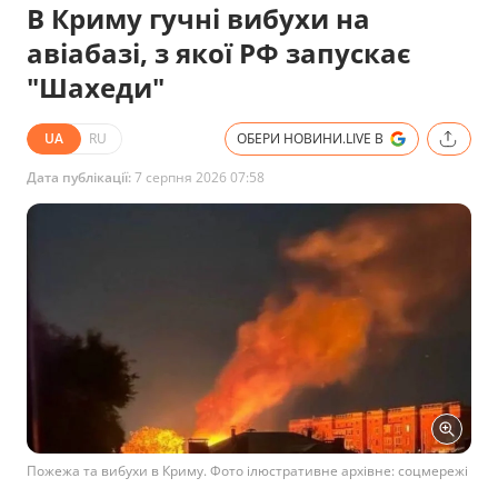
В Криму гучні вибухи на
авіабазі, з якої РФ запускає
"Шахеди"
UA
RU
ОБЕРИ НОВИНИ.LIVE В
Дата публікації:
7 серпня 2026 07:58
Пожежа та вибухи в Криму. Фото ілюстративне архівне: соцмережі