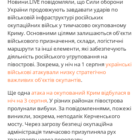
Новини.LIVE повідомляли, що Сили оборони
України продовжують завдавати ударів по
військовій інфраструктурі російських
окупаційних військ у тимчасово окупованому
Криму. Основними цілями залишаються об'єкти
військового призначення, склади, логістичні
маршрути та інші елементи, які забезпечують
діяльність російського угруповання на
півострові. Зокрема, у ніч на 1 серпня
українські
військові атакували низку стратегічно
важливих об'єктів окупантів
.
Ще одна
атака на окупований Крим відбулася в
ніч на 3 серпня
. У різних районах півострова
пролунали вибухи. За повідомленнями, пожежі
виникли, зокрема, неподалік Керченського
мосту. Через загрозу безпеці окупаційна
адміністрація тимчасово призупиняла рух
транспорту через переправу.