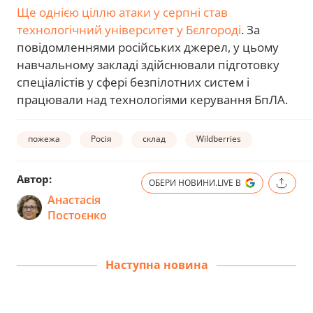
Ще однією ціллю атаки у серпні став
технологічний університет у Бєлгороді
. За
повідомленнями російських джерел, у цьому
навчальному закладі здійснювали підготовку
спеціалістів у сфері безпілотних систем і
працювали над технологіями керування БпЛА.
пожежа
Росія
склад
Wildberries
Автор:
ОБЕРИ НОВИНИ.LIVE В
Анастасія
Постоєнко
Наступна новина