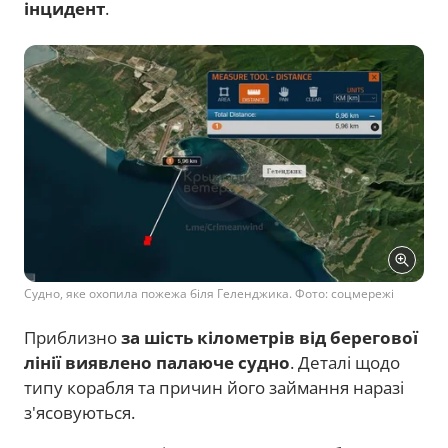
інцидент
.
Судно, яке охопила пожежа біля Геленджика. Фото: соцмережі
Приблизно
за шість кілометрів від берегової
лінії виявлено палаюче судно
. Деталі щодо
типу корабля та причин його займання наразі
з'ясовуються.