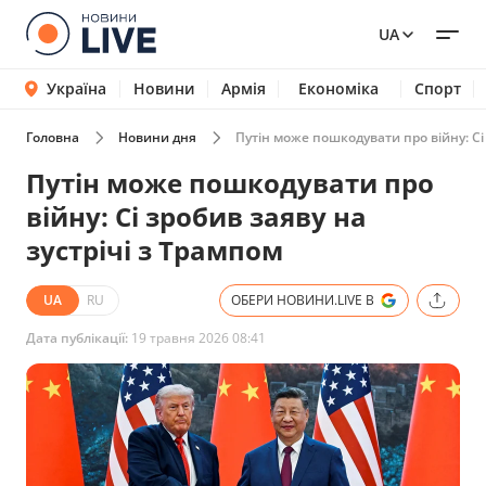
UA
Україна
Новини
Армія
Економіка
Спорт
Головна
Новини дня
Путін може пошкодувати про війну: Сі 
Путін може пошкодувати про
війну: Сі зробив заяву на
зустрічі з Трампом
UA
RU
ОБЕРИ НОВИНИ.LIVE В
Дата публікації:
19 травня 2026 08:41