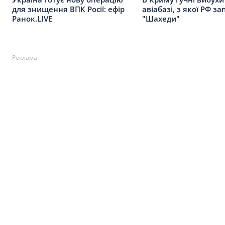
авіабазі, з якої РФ за
для знищення ВПК Росії: ефір
"Шахеди"
Ранок.LIVE
Реклама