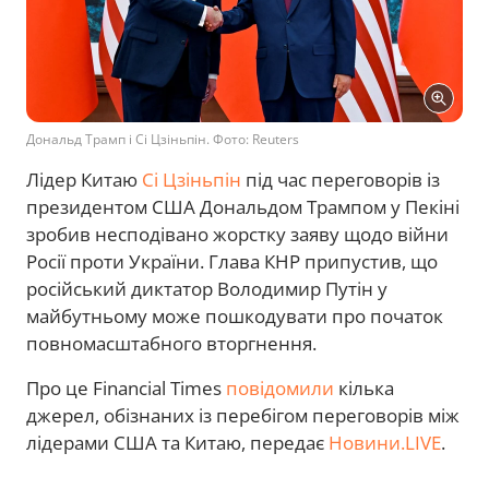
Дональд Трамп і Сі Цзіньпін. Фото: Reuters
Лідер Китаю
Сі Цзіньпін
під час переговорів із
президентом США Дональдом Трампом у Пекіні
зробив несподівано жорстку заяву щодо війни
Росії проти України. Глава КНР припустив, що
російський диктатор Володимир Путін у
майбутньому може пошкодувати про початок
повномасштабного вторгнення.
Про це Financial Times
повідомили
кілька
джерел, обізнаних із перебігом переговорів між
лідерами США та Китаю, передає
Новини.LIVE
.