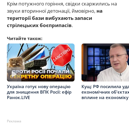
Крім потужного горіння, свідки скаржились на
звуки вторинної детонації, ймовірно,
на
території бази вибухають запаси
стрілецьких боєприпасів
.
Читайте також:
Кущ: РФ посилила уд
Україна готує нову операцію
економічних об'єктах
для знищення ВПК Росії: ефір
вплине на економіку
Ранок.LIVE
Реклама