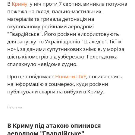
В
Криму
, у ніч проти 7 серпня, виникла потужна
пожежа на складі пально-мастильних
матеріалів та тривала детонація на
окупованому росіянами аеродромі
"Гвардійське". Його росіяни використовують
для запуску по Україні дронів "Шахедів". Тієї ж
ночі, за даними супутникових знімків, у морі за
шість кілометрів від узбережжя Геленджика
спалахнуло невідоме судно.
Про це повідомляє
Новини.LIVE
, посилаючись
на інформацію з соцмереж, куди росіяни
публікували скарги на вибухи в Криму.
Реклама
В Криму під атакою опинився
аеродром "Гвардійське"