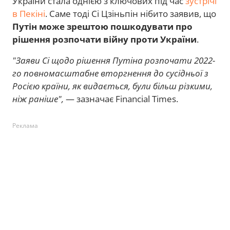
України стала однією з ключових під час
зустрічі
в Пекіні
. Саме тоді Сі Цзіньпін нібито заявив, що
Путін може зрештою пошкодувати про
рішення розпочати війну проти України
.
"Заяви Сі щодо рішення Путіна розпочати 2022-
го повномасштабне вторгнення до сусідньої з
Росією країни, як видається, були більш різкими,
ніж раніше",
— зазначає Financial Times.
Реклама