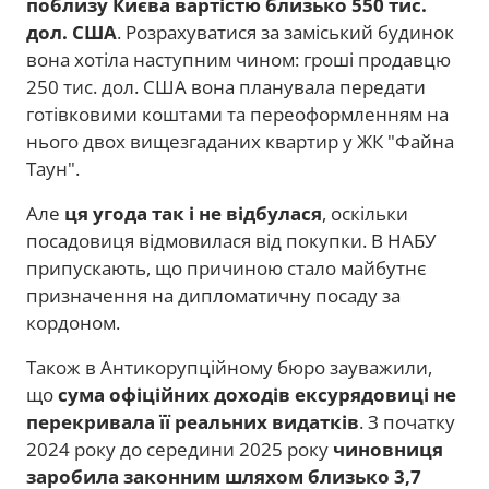
поблизу Києва вартістю близько 550 тис.
дол. США
. Розрахуватися за заміський будинок
вона хотіла наступним чином: гроші продавцю
250 тис. дол. США вона планувала передати
готівковими коштами та переоформленням на
нього двох вищезгаданих квартир у ЖК "Файна
Таун".
Але
ця угода так і не відбулася
, оскільки
посадовиця відмовилася від покупки. В НАБУ
припускають, що причиною стало майбутнє
призначення на дипломатичну посаду за
кордоном.
Також в Антикорупційному бюро зауважили,
що
сума офіційних доходів ексурядовиці не
перекривала її реальних видатків
. З початку
2024 року до середини 2025 року
чиновниця
заробила законним шляхом близько 3,7