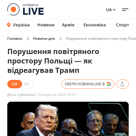
UA
Україна
Новини
Армія
Економіка
Спорт
Головна
Новини дня
Порушення повітряного простору Поль
Порушення повітряного
простору Польщі — як
відреагував Трамп
UA
RU
ОБЕРИ НОВИНИ.LIVE В
Дата публікації:
10 вересня 2025 09:01