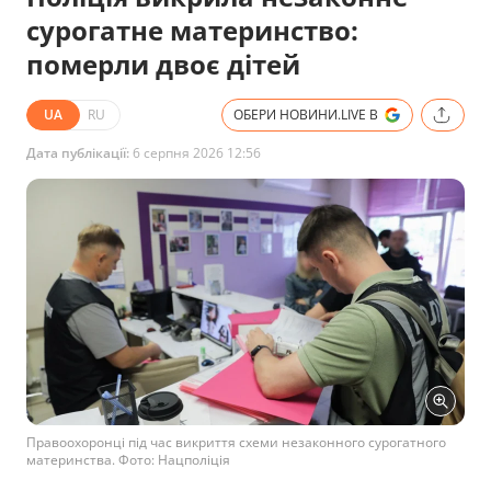
сурогатне материнство:
померли двоє дітей
UA
RU
ОБЕРИ НОВИНИ.LIVE В
Дата публікації:
6 серпня 2026 12:56
Правоохоронці під час викриття схеми незаконного сурогатного
материнства. Фото: Нацполіція