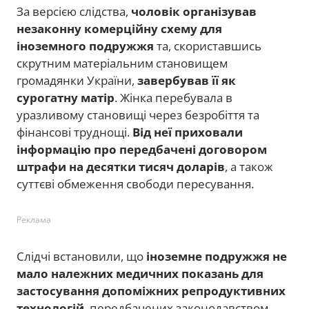
За версією слідства,
чоловік організував
незаконну комерційну схему для
іноземного подружжя
та, скориставшись
скрутним матеріальним становищем
громадянки України,
завербував її як
сурогатну матір
. Жінка перебувала в
уразливому становищі через безробіття та
фінансові труднощі.
Від неї приховали
інформацію про передбачені договором
штрафи на десятки тисяч доларів
, а також
суттєві обмеження свободи пересування.
Реклама
Слідчі встановили, що
іноземне подружжя не
мало належних медичних показань для
застосування допоміжних репродуктивних
технологій
, передбачених законодавством