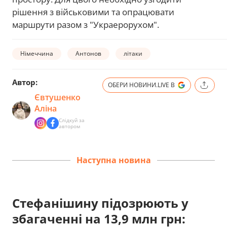
рішення з військовими та опрацювати
маршрути разом з "Украерорухом".
Німеччина
Антонов
літаки
Автор:
ОБЕРИ НОВИНИ.LIVE В
Євтушенко
Аліна
Слідкуй за
автором
Наступна новина
Стефанішину підозрюють у
збагаченні на 13,9 млн грн: