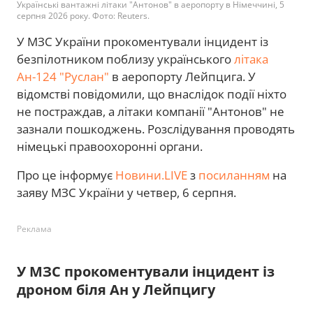
Українські вантажні літаки "Антонов" в аеропорту в Німеччині, 5
серпня 2026 року. Фото: Reuters.
У МЗС України прокоментували інцидент із
безпілотником поблизу українського
літака
Ан-124 "Руслан"
в аеропорту Лейпцига. У
відомстві повідомили, що внаслідок події ніхто
не постраждав, а літаки компанії "Антонов" не
зазнали пошкоджень. Розслідування проводять
німецькі правоохоронні органи.
Про це інформує
Новини.LIVE
з
посиланням
на
заяву МЗС України у четвер, 6 серпня.
Реклама
У МЗС прокоментували інцидент із
дроном біля Ан у Лейпцигу