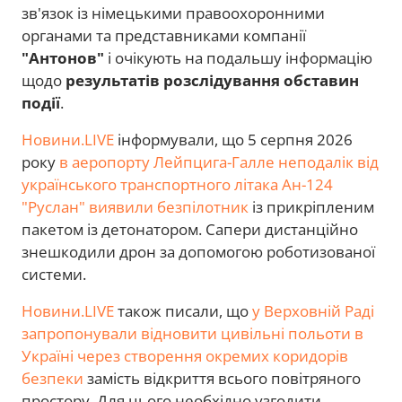
зв'язок із німецькими правоохоронними
органами та представниками компанії
"Антонов"
і очікують на подальшу інформацію
щодо
результатів розслідування обставин
події
.
Новини.LIVE
інформували, що 5 серпня 2026
року
в аеропорту Лейпцига-Галле неподалік від
українського транспортного літака Ан-124
"Руслан" виявили безпілотник
із прикріпленим
пакетом із детонатором. Сапери дистанційно
знешкодили дрон за допомогою роботизованої
системи.
Новини.LIVE
також писали, що
у Верховній Раді
запропонували відновити цивільні польоти в
Україні через створення окремих коридорів
безпеки
замість відкриття всього повітряного
простору. Для цього необхідно узгодити