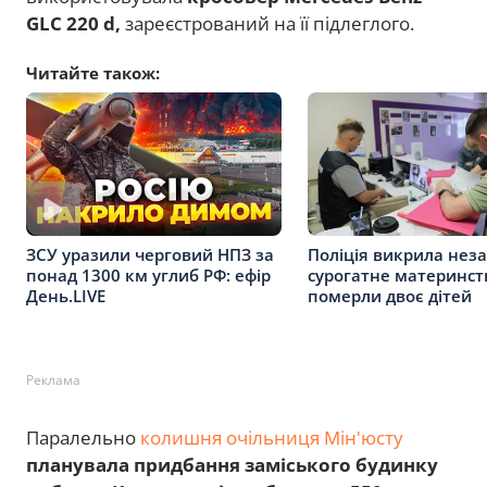
GLC 220 d,
зареєстрований на її підлеглого.
Читайте також:
Поліція викрила нез
ЗСУ уразили черговий НПЗ за
сурогатне материнст
понад 1300 км углиб РФ: ефір
померли двоє дітей
День.LIVE
Реклама
Паралельно
колишня очільниця Мін'юсту
планувала придбання заміського будинку