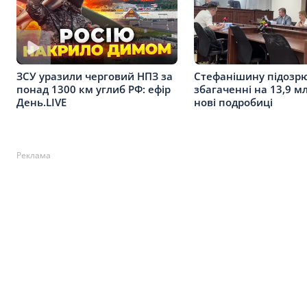
Стефанішину підозр
ЗСУ уразили черговий НПЗ за
збагаченні на 13,9 мл
понад 1300 км углиб РФ: ефір
нові подробиці
День.LIVE
Реклама