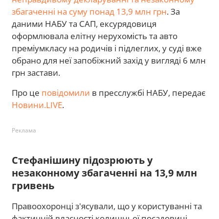
збагаченні на суму понад 13,9 млн грн
. За
даними НАБУ та САП, ексурядовиця
оформлювала елітну нерухомість та авто
преміумкласу на родичів і підлеглих, у суді вже
обрано для неї запобіжний захід у вигляді 6 млн
грн застави.
Про це
повідомили
в пресслужбі НАБУ, передає
Новини.LIVE
.
Реклама
Стефанішину підозрюють у
незаконному збагаченні на 13,9 млн
гривень
Правоохоронці з'ясували, що у користуванні та
фактичній власності колишньої посадовиці