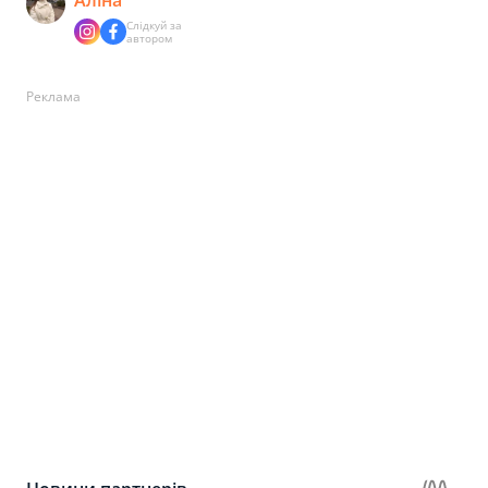
Аліна
Слідкуй за
автором
Реклама