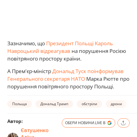
Зазначимо, що
Президент Польщі Кароль
Навроцький відреагував
на порушення Росією
повітряного простору країни.
А Прем'єр-міністр
Дональд Туск поінформував
Генерального секретаря НАТО
Марка Рютте про
порушення повітряного простору Польщі.
Польща
Дональд Трамп
обстріли
дрони
Автор:
ОБЕРИ НОВИНИ.LIVE В
Євтушенко