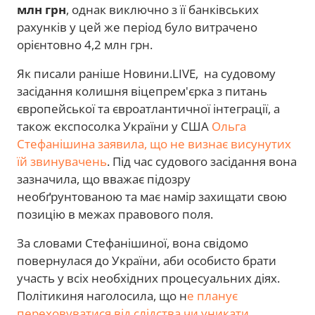
млн грн
, однак виключно з її банківських
рахунків у цей же період було витрачено
орієнтовно 4,2 млн грн.
Як писали раніше Новини.LIVE, на судовому
засідання колишня віцепрем'єрка з питань
європейської та євроатлантичної інтеграції, а
також експосолка України у США
Ольга
Стефанішина заявила, що не визнає висунутих
їй звинувачень
. Під час судового засідання вона
зазначила, що вважає підозру
необґрунтованою та має намір захищати свою
позицію в межах правового поля.
За словами Стефанішиної, вона свідомо
повернулася до України, аби особисто брати
участь у всіх необхідних процесуальних діях.
Політикиня наголосила, що н
е планує
переховуватися від слідства чи уникати