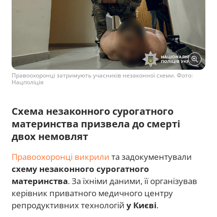
Правоохоронці затримують учасників незаконної схеми. Фото:
Нацполіція
Схема незаконного сурогатного
материнства призвела до смерті
двох немовлят
Правоохоронці викрили
та задокументували
схему незаконного сурогатного
материнства
. За їхніми даними, її організував
керівник приватного медичного центру
репродуктивних технологій
у Києві
.