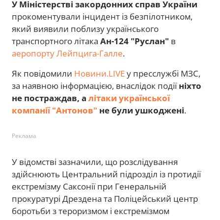
У Міністерстві закордонних справ України
прокоментували інцидент із безпілотником,
який виявили поблизу українського
транспортного літака
Ан-124 "Руслан"
в
аеропорту Лейпцига-Галле
.
Як повідомили
Новини.LIVE
у пресслужбі МЗС,
за наявною інформацією, внаслідок події
ніхто
не постраждав, а
літаки української
компанії "Антонов"
не були ушкоджені
.
Реклама
У відомстві зазначили, що розслідування
здійснюють Центральний підрозділ із протидії
екстремізму Саксонії при Генеральній
прокуратурі Дрездена та Поліцейський центр
боротьби з тероризмом і екстремізмом