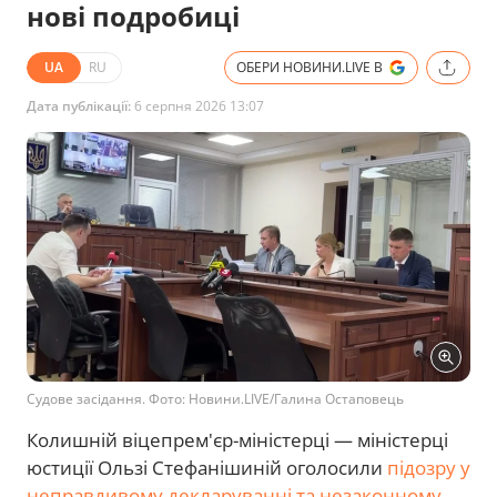
нові подробиці
UA
RU
ОБЕРИ НОВИНИ.LIVE В
Дата публікації:
6 серпня 2026 13:07
Судове засідання. Фото: Новини.LIVE/Галина Остаповець
Колишній віцепрем'єр-міністерці — міністерці
юстиції Ользі Стефанішиній оголосили
підозру у
неправдивому декларуванні та незаконному