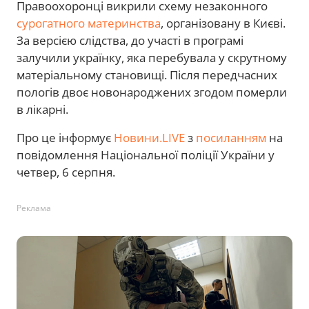
Правоохоронці викрили схему незаконного
сурогатного материнства
, організовану в Києві.
За версією слідства, до участі в програмі
залучили українку, яка перебувала у скрутному
матеріальному становищі. Після передчасних
пологів двоє новонароджених згодом померли
в лікарні.
Про це інформує
Новини.LIVE
з
посиланням
на
повідомлення Національної поліції України у
четвер, 6 серпня.
Реклама