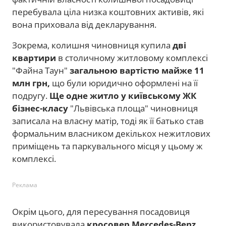
перебувала ціла низка коштовних активів, які
вона приховала від декларування.
Зокрема, колишня чиновниця купила
дві
квартири
в столичному житловому комплексі
"Файна Таун"
загальною вартістю майже 11
млн грн,
що
були юридично оформлені на її
подругу.
Ще одне житло у київському ЖК
бізнес-класу
"Львівська площа" чиновниця
записала на власну матір, тоді як її батько став
формальним власником декількох нежитлових
приміщень та паркувального місця у цьому ж
комплексі.
Реклама
Окрім цього, для пересування посадовиця
використовувала
кросовер Mercedes-Benz