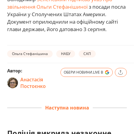
звільнення Ольги Стефанішиної
з посади посла
України у Сполучених Штатах Америки.
Документ оприлюднили на офіційному сайті
глави держави, його датовано 3 серпня.
Ольга Стефанішина
НАБУ
САП
Автор:
ОБЕРИ НОВИНИ.LIVE В
Анастасія
Постоєнко
Наступна новина
Поліція викрила незаконне