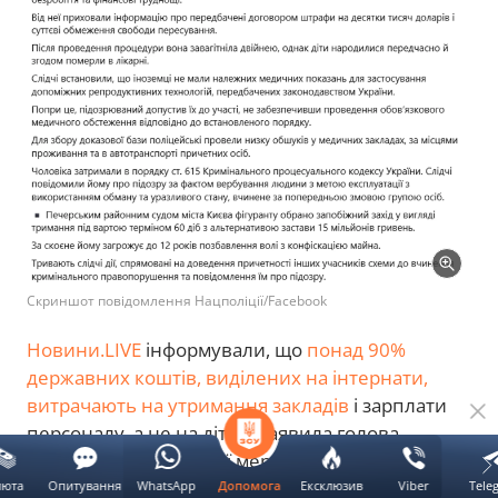
Скриншот повідомлення Нацполіції/Facebook
Новини.LIVE
інформували, що
понад 90%
державних коштів, виділених на інтернати,
витрачають на утримання закладів
і зарплати
персоналу, а не на дітей, заявила голова
правління Української мережі за права дитини
Дар'я Касьянова. За її словами, безпосередньо
люта
Опитування
WhatsApp
Ексклюзив
Viber
Tele
Допомога