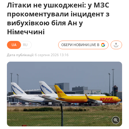
Літаки не ушкоджені: у МЗС
прокоментували інцидент з
вибухівкою біля Ан у
Німеччині
UA
RU
ОБЕРИ НОВИНИ.LIVE В
Дата публікації:
6 серпня 2026 13:16