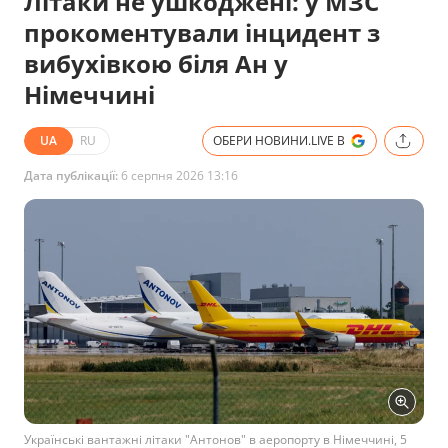
Літаки не ушкоджені: у МЗС
прокоментували інцидент з
вибухівкою біля Ан у
Німеччині
UA
RU
ОБЕРИ НОВИНИ.LIVE В
Дата публікації:
6 серпня 2026 13:16
Українські вантажні літаки "Антонов" в аеропорту в Німеччині, 5