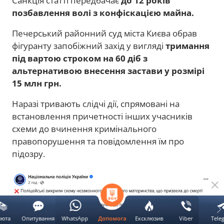
Санкція статті передбачає
до 12 років
позбавлення волі з конфіскацією майна.
Печерський районний суд міста Києва обрав
фігуранту запобіжний захід у вигляді
тримання
під вартою строком на 60 діб з
альтернативою внесення застави у розмірі
15 млн грн.
Наразі тривають слідчі дії, спрямовані на
встановлення причетності інших учасників
схеми до вчинення кримінального
правопорушення та повідомлення їм про
підозру.
люта
Опитування
WhatsApp
Ексклюзив
Viber
Tele
Допомога