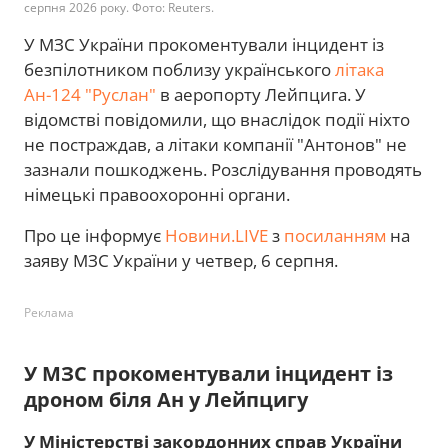
серпня 2026 року. Фото: Reuters.
У МЗС України прокоментували інцидент із
безпілотником поблизу українського
літака
Ан-124 "Руслан"
в аеропорту Лейпцига. У
відомстві повідомили, що внаслідок події ніхто
не постраждав, а літаки компанії "Антонов" не
зазнали пошкоджень. Розслідування проводять
німецькі правоохоронні органи.
Про це інформує
Новини.LIVE
з
посиланням
на
заяву МЗС України у четвер, 6 серпня.
Реклама
У МЗС прокоментували інцидент із
дроном біля Ан у Лейпцигу
У Міністерстві закордонних справ України