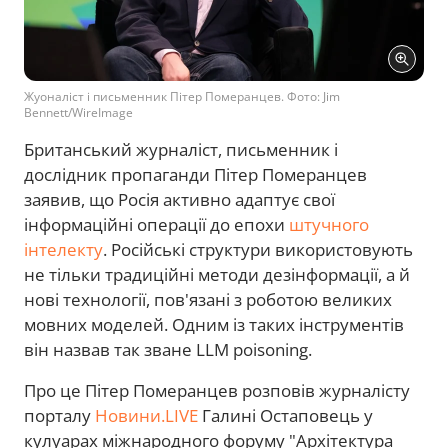
Жуоналіст і письменник Пітер Померанцев. Фото: Jim
Bennett/WireImage
Британський журналіст, письменник і
дослідник пропаганди Пітер Померанцев
заявив, що Росія активно адаптує свої
інформаційні операції до епохи
штучного
інтелекту
. Російські структури використовують
не тільки традиційні методи дезінформації, а й
нові технології, пов'язані з роботою великих
мовних моделей. Одним із таких інструментів
він назвав так зване LLM poisoning.
Про це Пітер Померанцев розповів журналісту
порталу
Новини.LIVE
Галині Остаповець у
кулуарах міжнародного форуму "Архітектура