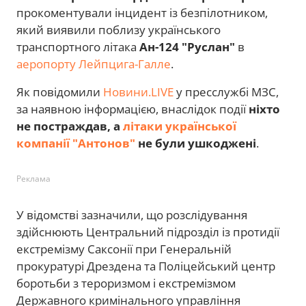
прокоментували інцидент із безпілотником,
який виявили поблизу українського
транспортного літака
Ан-124 "Руслан"
в
аеропорту Лейпцига-Галле
.
Як повідомили
Новини.LIVE
у пресслужбі МЗС,
за наявною інформацією, внаслідок події
ніхто
не постраждав, а
літаки української
компанії "Антонов"
не були ушкоджені
.
Реклама
У відомстві зазначили, що розслідування
здійснюють Центральний підрозділ із протидії
екстремізму Саксонії при Генеральній
прокуратурі Дрездена та Поліцейський центр
боротьби з тероризмом і екстремізмом
Державного кримінального управління