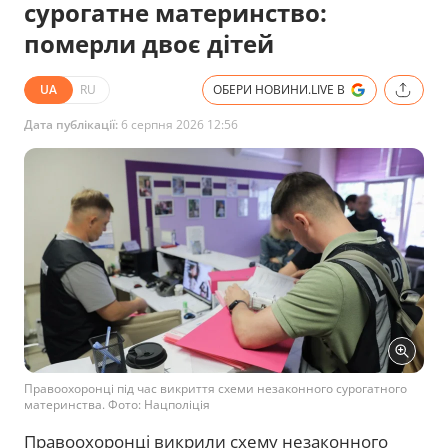
сурогатне материнство:
померли двоє дітей
UA
RU
ОБЕРИ НОВИНИ.LIVE В
Дата публікації:
6 серпня 2026 12:56
Правоохоронці під час викриття схеми незаконного сурогатного
материнства. Фото: Нацполіція
Правоохоронці викрили схему незаконного