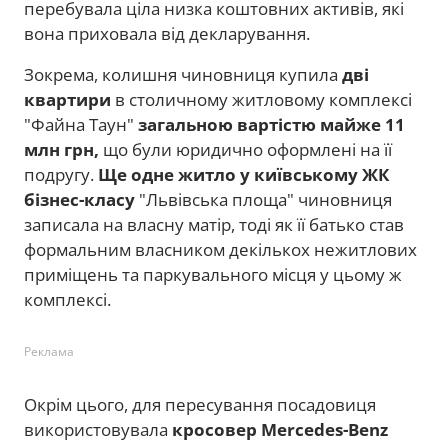
перебувала ціла низка коштовних активів, які
вона приховала від декларування.
Зокрема, колишня чиновниця купила
дві
квартири
в столичному житловому комплексі
"Файна Таун"
загальною вартістю майже 11
млн грн,
що
були юридично оформлені на її
подругу.
Ще одне житло у київському ЖК
бізнес-класу
"Львівська площа" чиновниця
записала на власну матір, тоді як її батько став
формальним власником декількох нежитлових
приміщень та паркувального місця у цьому ж
комплексі.
Реклама
Окрім цього, для пересування посадовиця
використовувала
кросовер Mercedes-Benz