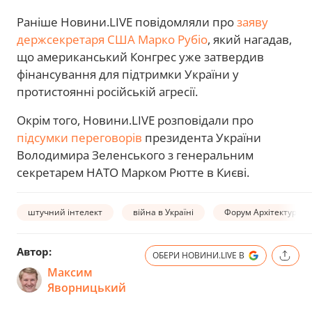
Раніше Новини.LIVE повідомляли про
заяву
держсекретаря США Марко Рубіо
, який нагадав,
що американський Конгрес уже затвердив
фінансування для підтримки України у
протистоянні російській агресії.
Окрім того, Новини.LIVE розповідали про
підсумки переговорів
президента України
Володимира Зеленського з генеральним
секретарем НАТО Марком Рютте в Києві.
штучний інтелект
війна в Україні
Форум Архітектура б
Автор:
ОБЕРИ НОВИНИ.LIVE В
Максим
Яворницький