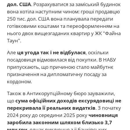
дол. США
. Розрахуватися за заміський будинок
вона хотіла наступним чином: гроші продавцю
250 тис. дол. США вона планувала передати
готівковими коштами та переоформленням на
нього двох вищезгаданих квартир у ЖК "Файна
Таун".
Але
ця угода так і не відбулася
, оскільки
посадовиця відмовилася від покупки. В НАБУ
припускають, що причиною стало майбутнє
призначення на дипломатичну посаду за
кордоном.
Також в Антикорупційному бюро зауважили,
що
сума офіційних доходів ексурядовиці не
перекривала її реальних видатків
. З початку
2024 року до середини 2025 року
чиновниця
заробила законним шляхом близько 3,7
млн грн
, однак виключно з її банківських