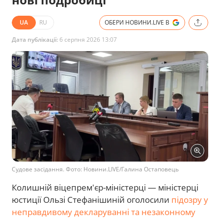
UA
RU
ОБЕРИ НОВИНИ.LIVE В
Дата публікації:
6 серпня 2026 13:07
Судове засідання. Фото: Новини.LIVE/Галина Остаповець
Колишній віцепрем'єр-міністерці — міністерці
юстиції Ользі Стефанішиній оголосили
підозру у
неправдивому декларуванні та незаконному