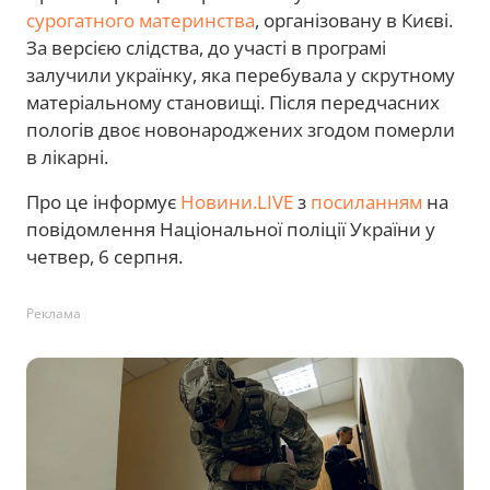
сурогатного материнства
, організовану в Києві.
За версією слідства, до участі в програмі
залучили українку, яка перебувала у скрутному
матеріальному становищі. Після передчасних
пологів двоє новонароджених згодом померли
в лікарні.
Про це інформує
Новини.LIVE
з
посиланням
на
повідомлення Національної поліції України у
четвер, 6 серпня.
Реклама