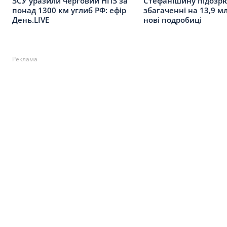
Стефанішину підозр
ЗСУ уразили черговий НПЗ за
збагаченні на 13,9 мл
понад 1300 км углиб РФ: ефір
нові подробиці
День.LIVE
Реклама