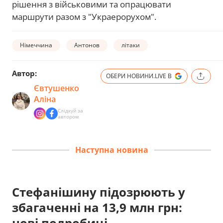
рішення з військовими та опрацювати
маршрути разом з "Украерорухом".
Німеччина
Антонов
літаки
Автор:
ОБЕРИ НОВИНИ.LIVE В
Євтушенко
Аліна
Слідкуй за
автором
Наступна новина
Стефанішину підозрюють у
збагаченні на 13,9 млн грн:
нові подробиці