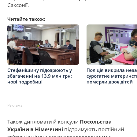
Саксонії.
Читайте також:
Стефанішину підозрюють у
Поліція викрила нез
збагаченні на 13,9 млн грн:
сурогатне материнст
нові подробиці
померли двоє дітей
Реклама
Також дипломати й консули
Посольства
України в Німеччині
підтримують постійний
зв'язок із німецькими правоохоронними