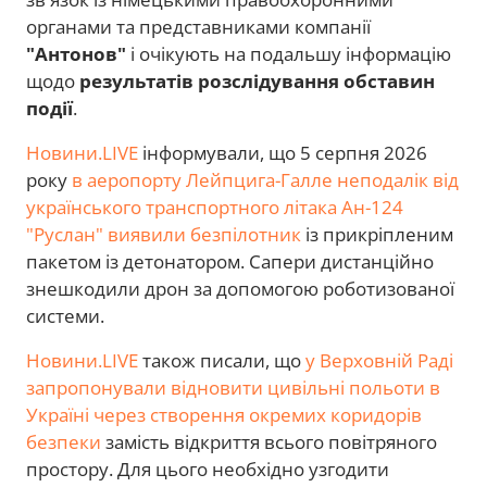
органами та представниками компанії
"Антонов"
і очікують на подальшу інформацію
щодо
результатів розслідування обставин
події
.
Новини.LIVE
інформували, що 5 серпня 2026
року
в аеропорту Лейпцига-Галле неподалік від
українського транспортного літака Ан-124
"Руслан" виявили безпілотник
із прикріпленим
пакетом із детонатором. Сапери дистанційно
знешкодили дрон за допомогою роботизованої
системи.
Новини.LIVE
також писали, що
у Верховній Раді
запропонували відновити цивільні польоти в
Україні через створення окремих коридорів
безпеки
замість відкриття всього повітряного
простору. Для цього необхідно узгодити