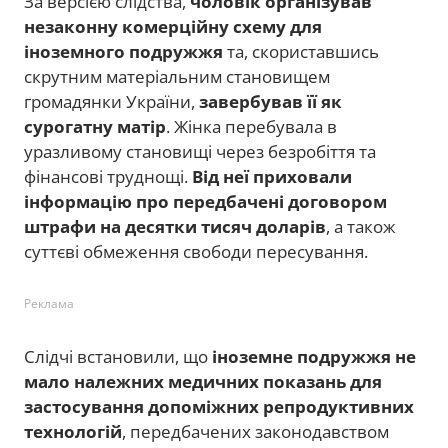
За версією слідства,
чоловік організував
незаконну комерційну схему для
іноземного подружжя
та, скориставшись
скрутним матеріальним становищем
громадянки України,
завербував її як
сурогатну матір
. Жінка перебувала в
уразливому становищі через безробіття та
фінансові труднощі.
Від неї приховали
інформацію про передбачені договором
штрафи на десятки тисяч доларів
, а також
суттєві обмеження свободи пересування.
Реклама
Слідчі встановили, що
іноземне подружжя не
мало належних медичних показань для
застосування допоміжних репродуктивних
технологій
, передбачених законодавством