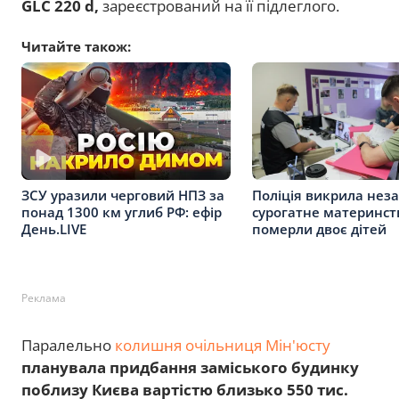
GLC 220 d,
зареєстрований на її підлеглого.
Читайте також:
Поліція викрила нез
ЗСУ уразили черговий НПЗ за
сурогатне материнст
понад 1300 км углиб РФ: ефір
померли двоє дітей
День.LIVE
Реклама
Паралельно
колишня очільниця Мін'юсту
планувала придбання заміського будинку
поблизу Києва вартістю близько 550 тис.