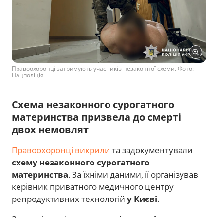
Правоохоронці затримують учасників незаконної схеми. Фото:
Нацполіція
Схема незаконного сурогатного
материнства призвела до смерті
двох немовлят
Правоохоронці викрили
та задокументували
схему незаконного сурогатного
материнства
. За їхніми даними, її організував
керівник приватного медичного центру
репродуктивних технологій
у Києві
.