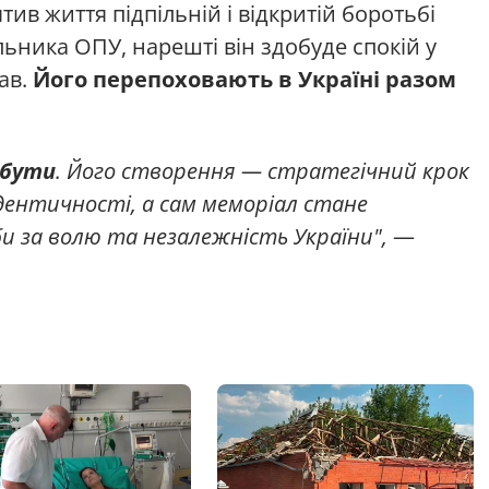
ив життя підпільній і відкритій боротьбі
льника ОПУ, нарешті він здобуде спокій у
вав.
Його перепоховають в Україні разом
 бути
. Його створення — стратегічний крок
дентичності, а сам меморіал стане
и за волю та незалежність України",
—