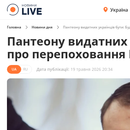
Україна
Головна
Новини дня
Пантеону видатних українців бути: 
Пантеону видатних 
про перепоховання
Дата публікації:
19 травня 2026 20:34
UA
RU