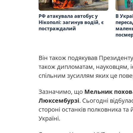
РФ атакувала автобус у
В Укра
Нікополі: загинув водій, є
переса
постраждалий
малень
посме
Він також подякував Президенту 
також дипломатам, науковцям, іс
спільним зусиллям яких це пов
Зазначимо, що
Мельник похова
Люксембурзі
. Сьогодні відбула
стороні останків полковника т
Україні.