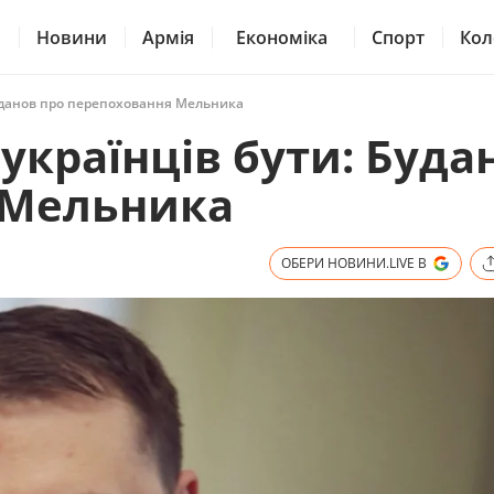
Новини
Армія
Економіка
Спорт
Кол
Буданов про перепоховання Мельника
українців бути: Буда
 Мельника
ОБЕРИ НОВИНИ.LIVE В