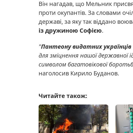
Він нагадав, що Мельник присвят
проти окупантів. За словами очі
державі, за яку так віддано вою
із дружиною Софією
.
"
Пантеону видатних українців
для зміцнення нашої державної і
символом багатовікової боротьб
наголосив Кирило Буданов.
Читайте також: