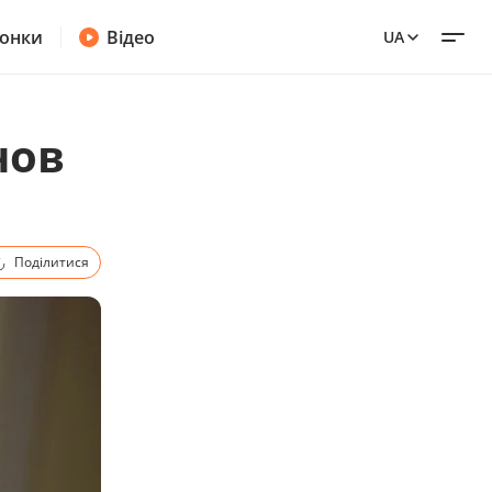
онки
Відео
UA
нов
Поділитися