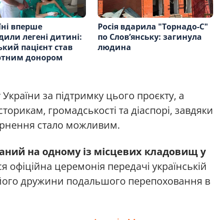
їні вперше
Росія вдарила "Торнадо-С"
дили легені дитині:
по Слов’янську: загинула
кий пацієнт став
людина
ртним донором
України за підтримку цього проєкту, а
торикам, громадськості та діаспорі, завдяки
ернення стало можливим.
ний на одному із місцевих кладовищ у
ся офіційна церемонія передачі українській
а його дружини подальшого перепоховання в