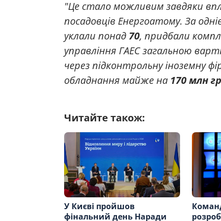
"Це стало можливим завдяки впл
посадовців Енергоатому. За одні
уклали понад
70
, придбали комп
управління ГАЕС загальною вар
через підконтрольну іноземну ф
обладнання майже на
170 млн г
Читайте також:
У Києві пройшов
Команд
фінальний день Наради
розроб