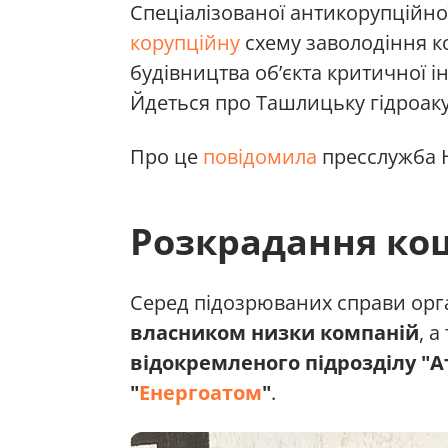
Спеціалізованої антикорупційн
корупційну
схему заволодіння ко
будівництва об’єкта критичної і
Йдеться про Ташлицьку гідроак
Про це
повідомила
пресслужба 
Розкрадання кош
Серед підозрюваних справи орга
власником низки компаній
, 
відокремленого підрозділу "
"
Енергоатом
"
.