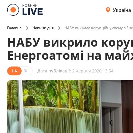
Україна
Головна
Новини дня
НАБУ викрило корупційну схему в Ене
НАБУ викрило коруп
Енергоатомі на май
Дата публікації:
2 червня 2026 13:54
UA
RU