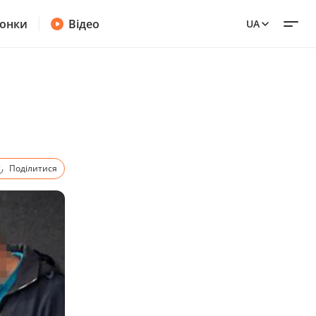
онки
Відео
UA
Поділитися