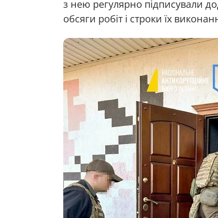
з нею регулярно підписували дод
обсяги робіт і строки їх виконан