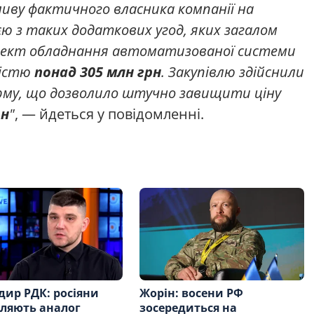
иву фактичного власника компанії на
єю з таких додаткових угод, яких загалом
лект обладнання автоматизованої системи
тістю
понад 305 млн грн
. Закупівлю здійснили
ірму, що дозволило штучно завищити ціну
рн
"
, — йдеться у повідомленні.
ир РДК: росіяни
Жорін: восени РФ
ляють аналог
зосередиться на