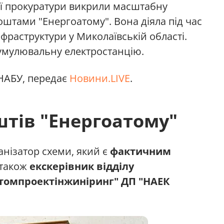
ої прокуратури викрили масштабну
штами "Енергоатому". Вона діяла під час
нфраструктури у Миколаївській області.
умулювальну електростанцію.
НАБУ, передає
Новини.LIVE
.
тів "Енергоатому"
нізатор схеми, який є
фактичним
а також
екскерівник відділу
Атомпроектінжиніринг" ДП "НАЕК