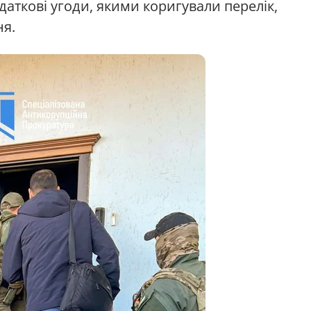
аткові угоди, якими коригували перелік,
ня.