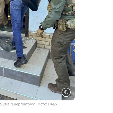
оштів "Енергоатому". Фото: НАБУ