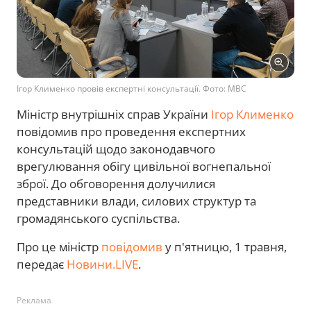
Ігор Клименко провів експертні консультації. Фото: МВС
Міністр внутрішніх справ України
Ігор Клименко
повідомив про проведення експертних
консультацій щодо законодавчого
врегулювання обігу цивільної вогнепальної
зброї. До обговорення долучилися
представники влади, силових структур та
громадянського суспільства.
Про це міністр
повідомив
у п'ятницю, 1 травня,
передає
Новини.LIVE
.
Реклама