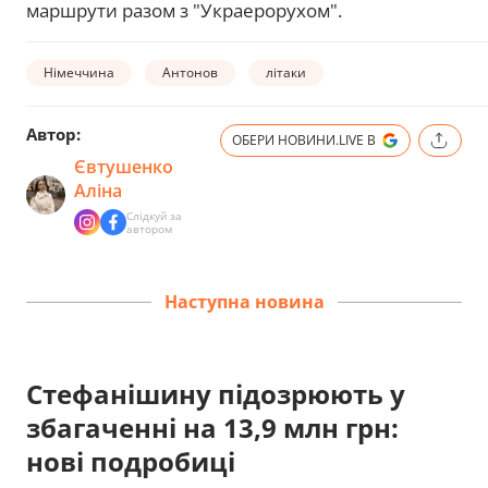
маршрути разом з "Украерорухом".
Німеччина
Антонов
літаки
Автор:
ОБЕРИ НОВИНИ.LIVE В
Євтушенко
Аліна
Слідкуй за
автором
Наступна новина
Стефанішину підозрюють у
збагаченні на 13,9 млн грн:
нові подробиці