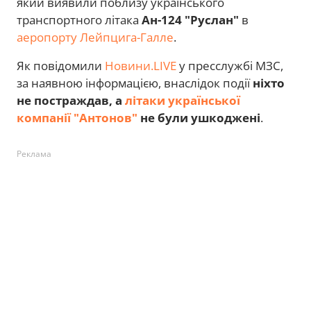
який виявили поблизу українського
транспортного літака
Ан-124 "Руслан"
в
аеропорту Лейпцига-Галле
.
Як повідомили
Новини.LIVE
у пресслужбі МЗС,
за наявною інформацією, внаслідок події
ніхто
не постраждав, а
літаки української
компанії "Антонов"
не були ушкоджені
.
Реклама