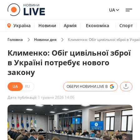
UA
Україна
Новини
Армія
Економіка
Спорт
Головна
Новини дня
Клименко: Обіг цивільної зброї в Укра
Клименко: Обіг цивільної зброї
в Україні потребує нового
закону
UA
RU
ОБЕРИ НОВИНИ.LIVE В
Дата публікації:
1 травня 2026 14:06