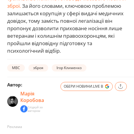
зброї.
За його словами, ключовою проблемою
залишається корупція у сфері видачі медичних
довідок, тому замість повної легалізації він
пропонує дозволити приховане носіння лише
ветеранам і колишнім правоохоронцям, які
пройшли відповідну підготовку та
психологічний відбір.
МВС
зброя
Ігор Клименко
Автор:
ОБЕРИ НОВИНИ.LIVE В
Марія
Коробова
Слідкуй за
автором
Реклама