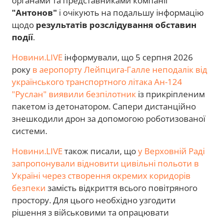
органами та представниками компанії
"Антонов"
і очікують на подальшу інформацію
щодо
результатів розслідування обставин
події
.
Новини.LIVE
інформували, що 5 серпня 2026
року
в аеропорту Лейпцига-Галле неподалік від
українського транспортного літака Ан-124
"Руслан" виявили безпілотник
із прикріпленим
пакетом із детонатором. Сапери дистанційно
знешкодили дрон за допомогою роботизованої
системи.
Новини.LIVE
також писали, що
у Верховній Раді
запропонували відновити цивільні польоти в
Україні через створення окремих коридорів
безпеки
замість відкриття всього повітряного
простору. Для цього необхідно узгодити
рішення з військовими та опрацювати