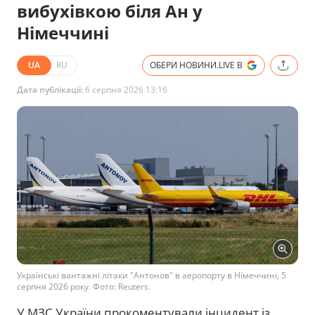
вибухівкою біля Ан у
Німеччині
UA
RU
ОБЕРИ НОВИНИ.LIVE В
Дата публікації:
6 серпня 2026 13:16
Українські вантажні літаки "Антонов" в аеропорту в Німеччині, 5
серпня 2026 року. Фото: Reuters.
У МЗС України прокоментували інцидент із