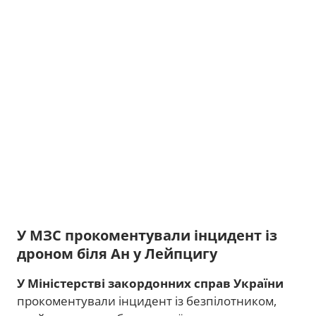
У МЗС прокоментували інцидент із
дроном біля Ан у Лейпцигу
У Міністерстві закордонних справ України
прокоментували інцидент із безпілотником,