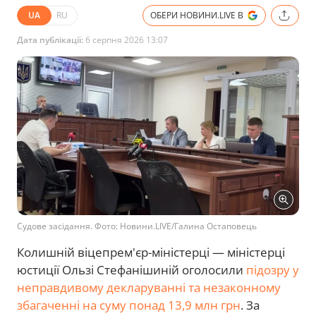
UA
RU
ОБЕРИ НОВИНИ.LIVE В
Дата публікації:
6 серпня 2026 13:07
Судове засідання. Фото: Новини.LIVE/Галина Остаповець
Колишній віцепрем'єр-міністерці — міністерці
юстиції Ользі Стефанішиній оголосили
підозру у
неправдивому декларуванні та незаконному
збагаченні на суму понад 13,9 млн грн
. За