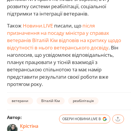
розвитку системи реабілітації, соціальної
підтримки та інтеграції ветеранів.
Також
Новини.LIVE
писали, що
після
призначення на посаду міністра у справах
ветеранів Віталій Кім відповів на критику щодо
відсутності в нього ветеранського досвіду
. Він
наголосив, що усвідомлює відповідальність,
планує працювати у тісній взаємодії з
ветеранською спільнотою та має намір
представити результати своєї роботи вже
протягом року.
ветерани
Віталій Кім
реабілітація
Автор:
ОБЕРИ НОВИНИ.LIVE В
Крістіна