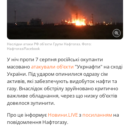
Наслідки атаки РФ об'єкти Групи Нафтогаз. Фото:
Нафтогаз/Facebook
У ніч проти 7 серпня російські окупанти
масовано
атакували об’єкти
"Укрнафти" на сході
України. Під ударом опинилися одразу сім
активів, які забезпечують видобуток нафти та
газу. Внаслідок обстрілу зруйновано критично
важливе обладнання, через що низку об’єктів
довелося зупинити.
Про це інформує
Новини.LIVE
з
посиланням
на
повідомлення Нафтогазу.