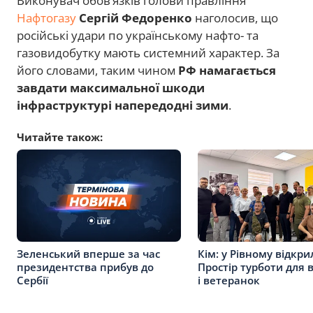
Виконувач обов’язків голови правління
Нафтогазу
Сергій Федоренко
наголосив, що
російські удари по українському нафто- та
газовидобутку мають системний характер. За
його словами, таким чином
РФ намагається
завдати максимальної шкоди
інфраструктурі напередодні зими
.
Читайте також:
Зеленський вперше за час
Кім: у Рівному відкри
президентства прибув до
Простір турботи для 
Сербії
і ветеранок