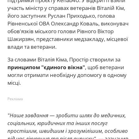
підтримки проєкту Rehab4U. У відкритті взяли
участь міністр у справах ветеранів Віталій Кім,
його заступник Руслан Приходько, голова
Рівненської ОВА Олександр Коваль, виконувач
обов'язків міського голови Рівного Віктор
Шакирзян, представники медзакладу, місцевої
влади та ветерани.
За словами Віталія Кіма, Простір створили за
принципом "єдиного вікна"
, щоб ветерани
могли отримати необхідну допомогу в одному
місці.
Реклама
"Наше завдання — зробити шлях до медичних,
соціальних, юридичних та інших послуг
простішим, швидшим і зрозумілішим, особливо
під час лікування та після виписки"
, — зазначив