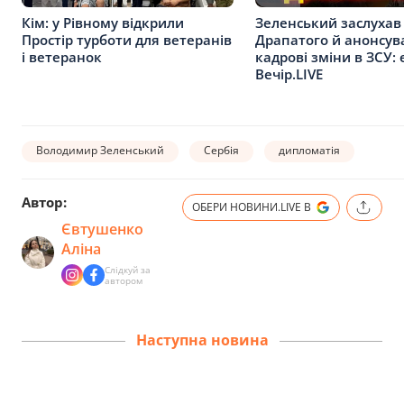
Кім: у Рівному відкрили
Зеленський заслухав
Простір турботи для ветеранів
Драпатого й анонсув
і ветеранок
кадрові зміни в ЗСУ: 
Вечір.LIVE
Володимир Зеленський
Сербія
дипломатія
Автор:
ОБЕРИ НОВИНИ.LIVE В
Євтушенко
Аліна
Слідкуй за
автором
Наступна новина