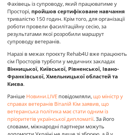
Фахівець із супроводу, який працюватиме у
Просторі,
пройшов сертифіковане навчання
тривалістю 150 годин. Крім того, для організації
роботи провели фасилітаційну сесію, за
результатами якої розробили маршрут
супроводу ветеранів.
Наразі в межах проєкту Rehab4U вже працюють
сім Просторів турботи у медичних закладах
Вінницької, Київської, Рівненської, Івано-
Франківської, Хмельницької областей та
Києва
.
Раніше
Новини.LIVE
повідомляли,
що міністр у
справах ветеранів Віталій Кім заявив, що
ветеранська політика має стати одним із
пріоритетів української дипломатії
. За його
словами, міжнародні партнери можуть
допомогти Україні не лише зі зброєю, а й у