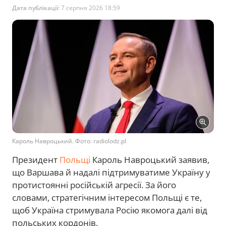
Дата публікації:
7 серпня 2026 18:59
Кароль Навроцький. Фото: radiolodz.pl
Президент
Польщі
Кароль Навроцький заявив,
що Варшава й надалі підтримуватиме Україну у
протистоянні російській агресії. За його
словами, стратегічним інтересом Польщі є те,
щоб Україна стримувала Росію якомога далі від
польських кордонів.