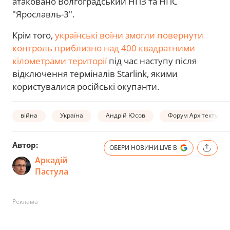
атаковано Волгоградський НПЗ та НПС
"Ярославль-3".
Крім того,
українські воїни змогли повернути
контроль приблизно над 400 квадратними
кілометрами території
під час наступу після
відключення терміналів Starlink, якими
користувалися російські окупанти.
війна
Україна
Андрій Юсов
Форум Архітектура 
Автор:
ОБЕРИ НОВИНИ.LIVE В
Аркадій
Пастула
Реклама