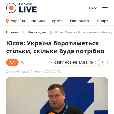
UA
Україна
Новини
Армія
Економіка
Спорт
Головна
Новини дня
Юсов: Україна боротиметься стільки, 
Юсов: Україна боротиметься
стільки, скільки буде потрібно
UA
RU
ОБЕРИ НОВИНИ.LIVE В
Дата публікації:
1 червня 2026 20:02