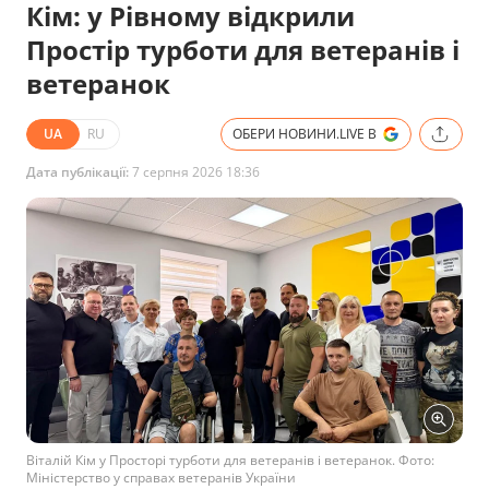
Кім: у Рівному відкрили
Простір турботи для ветеранів і
ветеранок
UA
RU
ОБЕРИ НОВИНИ.LIVE В
Дата публікації:
7 серпня 2026 18:36
Віталій Кім у Просторі турботи для ветеранів і ветеранок. Фото:
Міністерство у справах ветеранів України