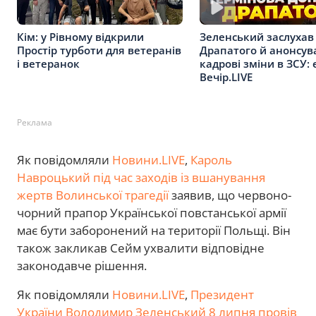
Кім: у Рівному відкрили
Зеленський заслухав
Простір турботи для ветеранів
Драпатого й анонсув
і ветеранок
кадрові зміни в ЗСУ: 
Вечір.LIVE
Реклама
Як повідомляли
Новини.LIVE
,
Кароль
Навроцький під час заходів із вшанування
жертв Волинської трагедії
заявив, що червоно-
чорний прапор Української повстанської армії
має бути заборонений на території Польщі. Він
також закликав Сейм ухвалити відповідне
законодавче рішення.
Як повідомляли
Новини.LIVE
,
Президент
України Володимир Зеленський 8 липня провів