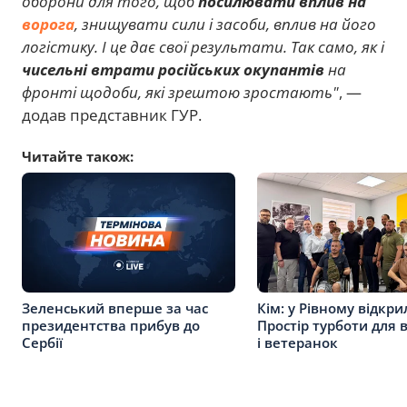
оборони для того, щоб
посилювати вплив на
ворога
, знищувати сили і засоби, вплив на його
логістику. І це дає свої результати. Так само, як і
чисельні втрати російських окупантів
на
фронті щодоби, які зрештою зростають"
, —
додав представник ГУР.
Читайте також:
Зеленський вперше за час
Кім: у Рівному відкри
президентства прибув до
Простір турботи для 
Сербії
і ветеранок