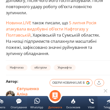
допомогу, після чого його госпіталізували. Після
повторного удару роботу об’єкта повністю
зупинили.
Новини.LIVE
також писали, що
5 липня Росія
атакувала видобувні об’єкти Нафтогазу у
Полтавській
, Харківській та Сумській областях.
На низці підприємств спалахнули масштабні
пожежі, зафіксовано значні руйнування та
зупинку обладнання.
Нафтогаз
обстріли
Укрнафта
Автор:
ОБЕРИ НОВИНИ.LIVE В
Євтушенко
Аліна
Слідкуй за
автором
люта
Опитування
WhatsApp
Ексклюзив
Viber
Tele
Допомога