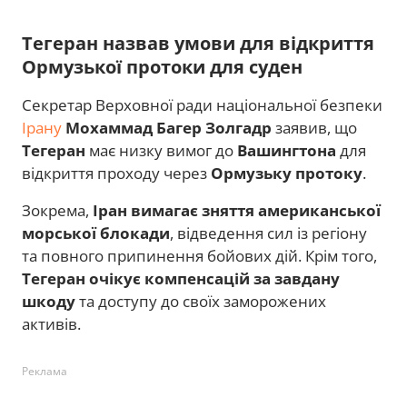
Тегеран назвав умови для відкриття
Ормузької протоки для суден
Секретар Верховної ради національної безпеки
Ірану
Мохаммад Багер Золгадр
заявив, що
Тегеран
має низку вимог до
Вашингтона
для
відкриття проходу через
Ормузьку протоку
.
Зокрема,
Іран вимагає зняття американської
морської блокади
, відведення сил із регіону
та повного припинення бойових дій. Крім того,
Тегеран очікує компенсацій за завдану
шкоду
та доступу до своїх заморожених
активів.
Реклама