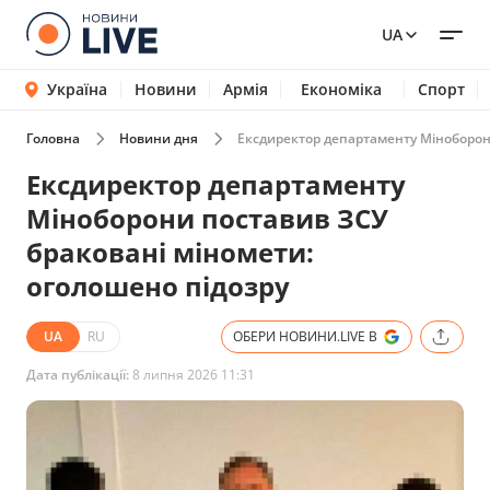
UA
Україна
Новини
Армія
Економіка
Спорт
Головна
Новини дня
Ексдиректор департаменту Міноборони
Ексдиректор департаменту
Міноборони поставив ЗСУ
браковані міномети:
оголошено підозру
UA
RU
ОБЕРИ НОВИНИ.LIVE В
Дата публікації:
8 липня 2026 11:31