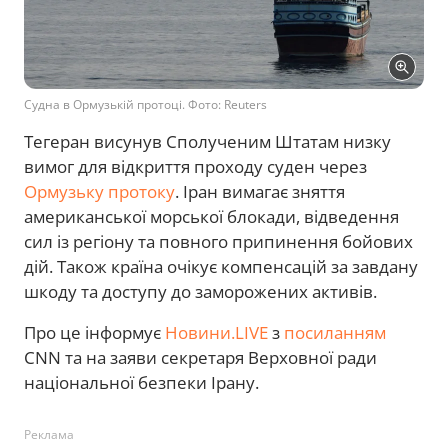
Судна в Ормузькій протоці. Фото: Reuters
Тегеран висунув Сполученим Штатам низку
вимог для відкриття проходу суден через
Ормузьку протоку
. Іран вимагає зняття
американської морської блокади, відведення
сил із регіону та повного припинення бойових
дій. Також країна очікує компенсацій за завдану
шкоду та доступу до заморожених активів.
Про це інформує
Новини.LIVE
з
посиланням
CNN та на заяви секретаря Верховної ради
національної безпеки Ірану.
Реклама