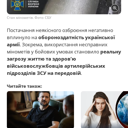
Стан мінометів. Фото: СБУ
Постачання неякісного озброєння негативно
вплинуло на
обороноздатність української
армії
. Зокрема, використання несправних
мінометів у бойових умовах становило
реальну
загрозу життю та здоров’ю
військовослужбовців артилерійських
підрозділів ЗСУ на передовій
.
Читайте також: