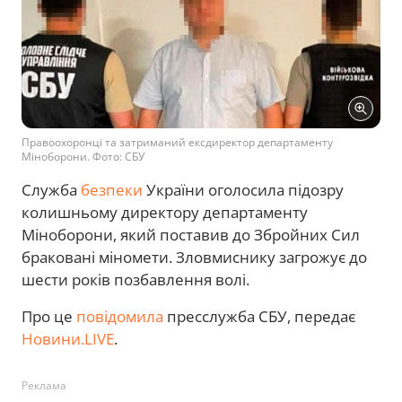
Правоохоронці та затриманий ексдиректор департаменту
Міноборони. Фото: СБУ
Служба
безпеки
України оголосила підозру
колишньому директору департаменту
Міноборони, який поставив до Збройних Сил
браковані міномети. Зловмиснику загрожує до
шести років позбавлення волі.
Про це
повідомила
пресслужба СБУ, передає
Новини.LIVE
.
Реклама