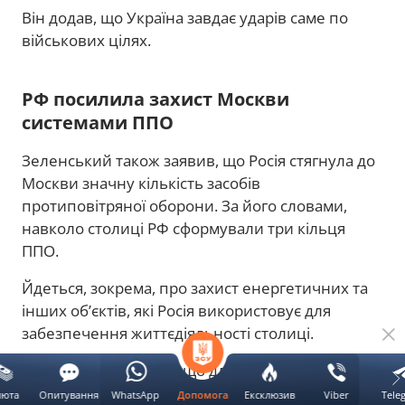
Він додав, що Україна завдає ударів саме по
військових цілях.
РФ посилила захист Москви
системами ППО
Зеленський також заявив, що Росія стягнула до
Москви значну кількість засобів
протиповітряної оборони. За його словами,
навколо столиці РФ сформували три кільця
ППО.
Йдеться, зокрема, про захист енергетичних та
інших об’єктів, які Росія використовує для
забезпечення життєдіяльності столиці.
Президент зазначив, що для посилення
оборони Москви російські військові
люта
Опитування
WhatsApp
Ексклюзив
Viber
Tele
Допомога