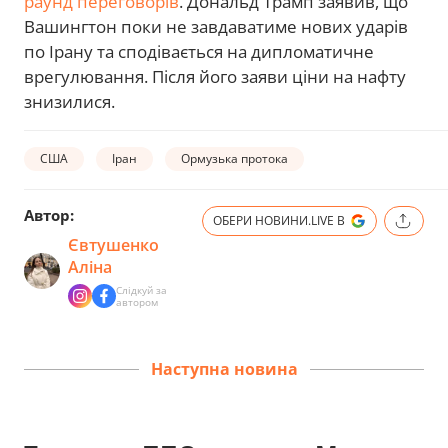
раунд переговорів
. Дональд Трамп заявив, що
Вашингтон поки не завдаватиме нових ударів
по Ірану та сподівається на дипломатичне
врегулювання. Після його заяви ціни на нафту
знизилися.
США
Іран
Ормузька протока
Автор:
ОБЕРИ НОВИНИ.LIVE В
Євтушенко
Аліна
Слідкуй за
автором
Наступна новина