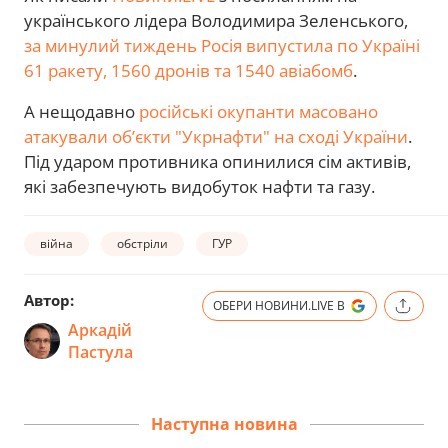
українського лідера Володимира Зеленського,
за минулий тиждень Росія випустила по Україні
61 ракету, 1560 дронів та 1540 авіабомб
.
А нещодавно
російські окупанти масовано
атакували обʼєкти "Укрнафти" на сході України
.
Під ударом противника опинилися сім активів,
які забезпечують видобуток нафти та газу.
війна
обстріли
ГУР
Автор:
ОБЕРИ НОВИНИ.LIVE В
Аркадій
Пастула
Наступна новина