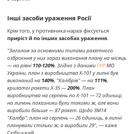
Інші засоби ураження Росії
Крім того, у противника наразі фіксується
приріст й по інших засобах ураження
.
"Загалом за основними типами ракетного
озброєння у них зараз виконання плану на місяць
— на рівні
110-120%
. Згідно з даними
ГУР
МО
України, план з виробництва Х-101 у липні був
виконаний на
140%
, "Калібрів" — на
111%
,
крилатої ракети Х-35 —
200%
. План
виробництва на серпень по Х-101 — 72 одиниці,
на липень показники були такими ж, але вони
виробили більше — 87 ракет. Щодо 3М14
"Калібр": план на серпень — 26 одиниць, в липні
планували стільки ж, а виробили 29"
, — каже
Скібіцький.