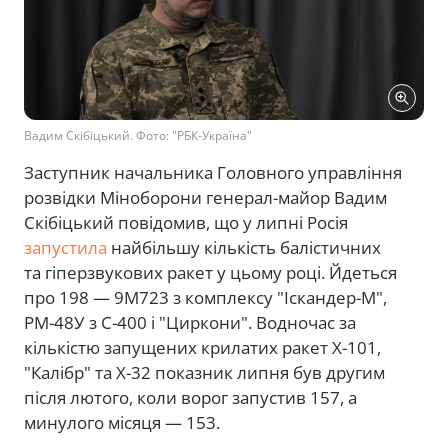
Вадим Скібіцький. Фото: "РБК-Україна"
Заступник начальника Головного управління
розвідки Міноборони генерал-майор Вадим
Скібіцький повідомив, що у липні Росія
запустила
найбільшу кількість балістичних
та гіперзвукових ракет у цьому році. Йдеться
про 198 — 9М723 з комплексу "Іскандер-М",
РМ-48У з С-400 і "Циркони". Водночас за
кількістю запущених крилатих ракет Х-101,
"Калібр" та Х-32 показник липня був другим
після лютого, коли ворог запустив 157, а
минулого місяця — 153.