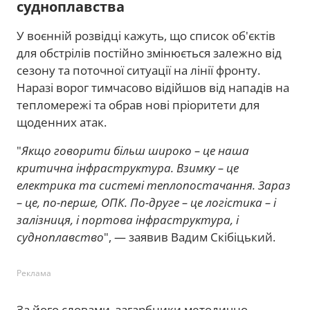
судноплавства
У воєнній розвідці кажуть, що список об'єктів
для обстрілів постійно змінюється залежно від
сезону та поточної ситуації на лінії фронту.
Наразі ворог тимчасово відійшов від нападів на
тепломережі та обрав нові пріоритети для
щоденних атак.
"
Якщо говорити більш широко – це наша
критична інфраструктура. Взимку – це
електрика та системі теплопостачання. Зараз
– це, по-перше, ОПК. По-друге – це логістика – і
залізниця, і портова інфраструктура, і
судноплавство
", — заявив Вадим Скібіцький.
Реклама
За його словами, загарбники методично