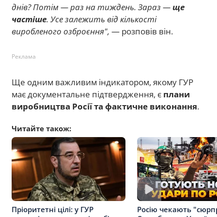
днів? Потім — раз на тиждень. Зараз —
ще
частіше
. Усе залежить від кількості
виробленого озброєння",
— розповів він.
Реклама
Ще одним важливим індикатором, якому ГУР
має документальне підтвердження, є
плани
виробництва Росії та фактичне виконання
.
Читайте також:
Пріоритетні цілі: у ГУР
Росію чекають "сюрп