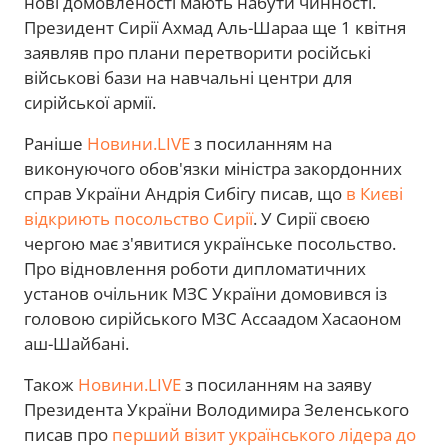
нові домовленості мають набути чинності.
Президент Сирії Ахмад Аль-Шараа ще 1 квітня
заявляв про плани перетворити російські
військові бази на навчальні центри для
сирійської армії.
Раніше
Новини.LIVE
з посиланням на
виконуючого обов'язки міністра закордонних
справ України Андрія Сибігу писав, що
в Києві
відкриють посольство Сирії
. У Сирії своєю
чергою має з'явитися українське посольство.
Про відновлення роботи дипломатичних
установ очільник МЗС України домовився із
головою сирійського МЗС Ассаадом Хасаоном
аш-Шайбані.
Також
Новини.LIVE
з посиланням на заяву
Президента України Володимира Зеленського
писав про
перший візит українського лідера до