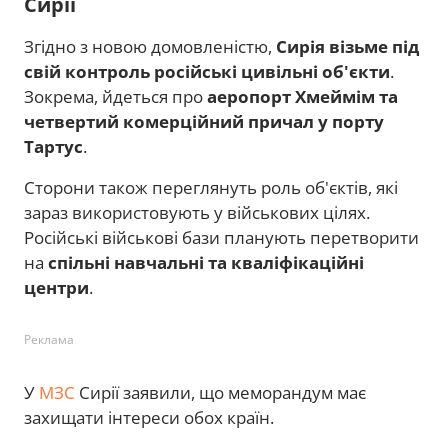
Сирії
Згідно з новою домовленістю,
Сирія візьме під
свій контроль російські цивільні об'єкти
.
Зокрема, йдеться про
аеропорт Хмеймім та
четвертий комерційний причал у порту
Тартус
.
Сторони також переглянуть роль об'єктів, які
зараз використовують у військових цілях.
Російські військові бази планують перетворити
на
спільні навчальні та кваліфікаційні
центри
.
Реклама
У
МЗС
Сирії заявили, що меморандум має
захищати інтереси обох країн.