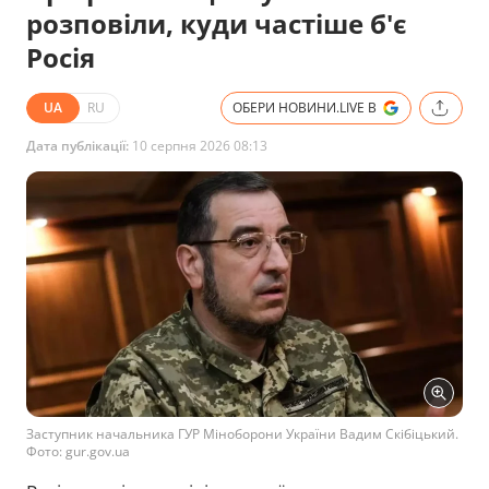
розповіли, куди частіше б'є
Росія
UA
RU
ОБЕРИ НОВИНИ.LIVE В
Дата публікації:
10 серпня 2026 08:13
Заступник начальника ГУР Міноборони України Вадим Скібіцький.
Фото: gur.gov.ua