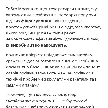
Тобто Москва концентрує ресурси на випуску
окремих видів озброєння, переорієнтовуючи
під них
фінансування
. Така тенденція
простежується щонайменше з другого кварталу
цього року. Якщо певні типи ракет
демонструють ефективність і досягають цілей,
їх виробництво нарощують
.
Водночас пріоритет віддається тим засобам
ураження, для виготовлення яких є необхідна
елементна база
. Однак авіаційний компонент
ударів росіяни залучають менше, оскільки є
технічні проблеми з крилатими ракетами та з
самими літаками.
"З нового, що зʼявилось у цьому році –
"Бандероль" та "Дань-Т"
– це баражуючі
боєприпаси, які запускаються з вертольотів.