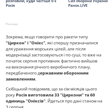
розповіли, куди частіше б'є
Сил оборони України:
Росія
Ранок.LIVE
Реклама
Зокрема, якщо говорити про ракети типу
"Циркон" і "Онікс"
, які спершу призначалися
для ураження морських цілей, але після
модернізації застосовуються і по суші, то вже на
початок серпня противник фактично вийшов
на виконання річного виробничого плану,
передбаченого д
ержавним оборонним
замовленням
.
Скібіцький повідомив, що за сім місяців цього
року
Росія виготовила 33 "Циркони" та 60
одиниць "Оніксів"
. Йдеться про дані станом на
3 серпня.