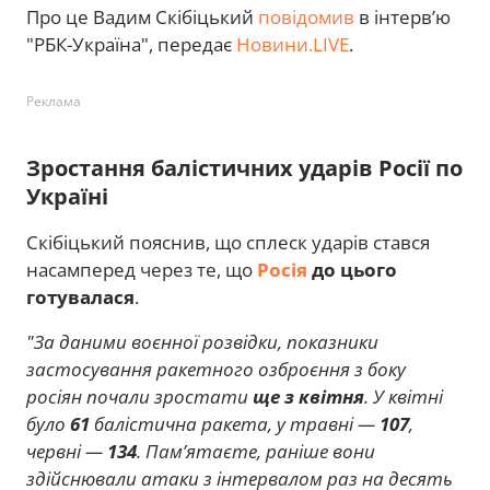
Про це Вадим Скібіцький
повідомив
в інтервʼю
"РБК-Україна", передає
Новини.LIVE
.
Реклама
Зростання балістичних ударів Росії по
Україні
Скібіцький пояснив, що сплеск ударів стався
насамперед через те, що
Росія
до цього
готувалася
.
"За даними воєнної розвідки, показники
застосування ракетного озброєння з боку
росіян почали зростати
ще з квітня
. У квітні
було
61
балістична ракета, у травні —
107
,
червні —
134
. Памʼятаєте, раніше вони
здійснювали атаки з інтервалом раз на десять