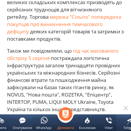
великих складських комплексах призводять до
серйозних труднощів для вітчизняного
ритейлу. Торгова
мережа "Сільпо" попередила
покупців про виникнення тимчасового
дефіциту
деяких категорій товарів та затримки з
поставками продуктів.
Також ми повідомляли, що
під час масованого
обстрілу 5 серпня
постраждала логістична
інфраструктура загалом тринадцяти провідних
українських та міжнародних бізнесів. Серйозні
фінансові втрати та пошкодження майна
зафіксували на базах таких гігантів ринку, як
NOVUS, "Нова пошта", ROZETKA, "Епіцентр",
INTERTOP, PUMA, LIQUI MOLY Ukraine, Toyota
Україна та кількох інших представництв.
обстріли
війна в Україні
ГУР МО Украины
люта
Опитування
WhatsApp
Ексклюзив
Viber
Tele
Допомога