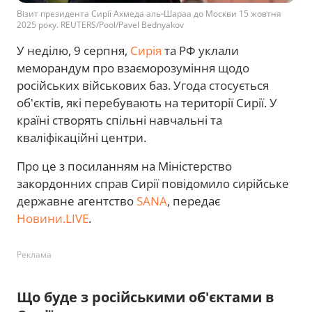
Візит президента Сирії Ахмеда аль‑Шараа до Москви 15 жовтня
2025 року. REUTERS/Pool/Pavel Bednyakov
У неділю, 9 серпня,
Сирія
та РФ уклали
меморандум про взаєморозуміння щодо
російських військових баз. Угода стосується
об'єктів, які перебувають на території Сирії. У
країні створять спільні навчальні та
кваліфікаційні центри.
Про це з посиланням на Міністерство
закордонних справ Сирії повідомило сирійське
державне агентство
SANA
, передає
Новини.LIVE
.
Реклама
Що буде з російськими об'єктами в