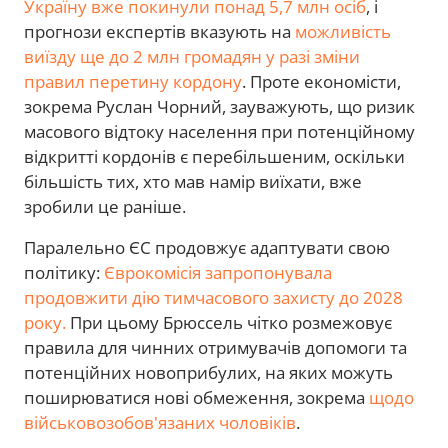
Україну вже покинули понад 5,7 млн осіб
, і
прогнози експертів вказують на
можливість
виїзду ще до 2 млн громадян у разі зміни
правил перетину кордону
. Проте економісти,
зокрема Руслан Чорний, зауважують, що ризик
масового відтоку населення при потенційному
відкритті кордонів є перебільшеним, оскільки
більшість тих, хто мав намір виїхати, вже
зробили це раніше.
Паралельно ЄС продовжує адаптувати свою
політику:
Єврокомісія запропонувала
продовжити дію тимчасового захисту до 2028
року.
При цьому Брюссель чітко розмежовує
правила для чинних отримувачів допомоги та
потенційних новоприбулих, на яких можуть
поширюватися нові обмеження, зокрема
щодо
військовозобов'язаних чоловіків
.