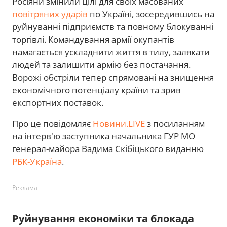
Росіяни змінили цілі для своїх масованих
повітряних ударів
по Україні, зосередившись на
руйнуванні підприємств та повному блокуванні
торгівлі. Командування армії окупантів
намагається ускладнити життя в тилу, залякати
людей та залишити армію без постачання.
Ворожі обстріли тепер спрямовані на знищення
економічного потенціалу країни та зрив
експортних поставок.
Про це повідомляє
Новини.LIVE
з посиланням
на інтерв'ю заступника начальника ГУР МО
генерал-майора Вадима Скібіцького виданню
РБК-Україна
.
Реклама
Руйнування економіки та блокада