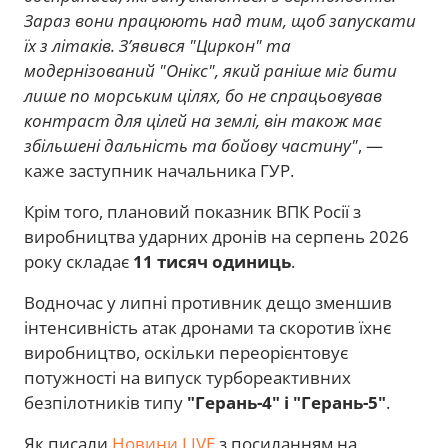
Зараз вони працюють над тим, щоб запускати
їх з літаків. Зʼявився "Циркон" та
модернізований "Онікс", який раніше міг бити
лише по морським цілях, бо не спрацьовував
контраст для цілей на землі, він також має
збільшені дальність та бойову частину"
, —
каже заступник начальника ГУР.
Крім того, плановий показник ВПК Росії з
виробництва ударних дронів на серпень 2026
року складає
11 тисяч одиниць
.
Водночас у липні противник дещо зменшив
інтенсивність атак дронами та скоротив їхнє
виробництво, оскільки переорієнтовує
потужності на випуск турбореактивних
безпілотників типу
"Герань-4" і "Герань-5"
.
Як писали
Новини.LIVE
з посиланням на