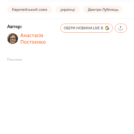
Європейський союз
українці
Дмитро Лубінець
ч
Автор:
ОБЕРИ НОВИНИ.LIVE В
Анастасія
Постоєнко
Реклама