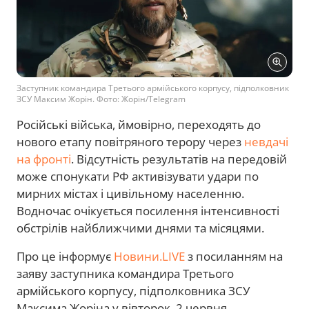
Заступник командира Третього армійського корпусу, підполковник
ЗСУ Максим Жорін. Фото: Жорін/Telegram
Російські війська, ймовірно, переходять до
нового етапу повітряного терору через
невдачі
на фронті
. Відсутність результатів на передовій
може спонукати РФ активізувати удари по
мирних містах і цивільному населенню.
Водночас очікується посилення інтенсивності
обстрілів найближчими днями та місяцями.
Про це інформує
Новини.LIVE
з посиланням на
заяву заступника командира Третього
армійського корпусу, підполковника ЗСУ
Максима Жоріна у вівторок, 2 червня.