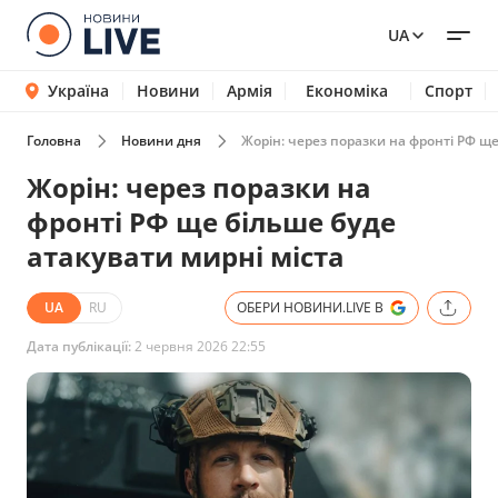
UA
Україна
Новини
Армія
Економіка
Спорт
Головна
Новини дня
Жорін: через поразки на фронті РФ ще
Жорін: через поразки на
фронті РФ ще більше буде
атакувати мирні міста
UA
RU
ОБЕРИ НОВИНИ.LIVE В
Дата публікації:
2 червня 2026 22:55