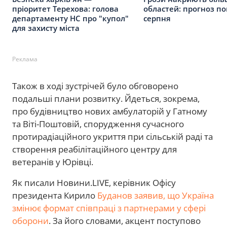
пріоритет Терехова: голова
областей: прогноз по
департаменту НС про "купол"
серпня
для захисту міста
Реклама
Також в ході зустрічей було обговорено
подальші плани розвитку. Йдеться, зокрема,
про будівництво нових амбулаторій у Гатному
та Віті-Поштовій, спорудження сучасного
протирадіаційного укриття при сільській раді та
створення реабілітаційного центру для
ветеранів у Юрівці.
Як писали Новини.LIVE, керівник Офісу
президента Кирило
Буданов заявив, що Україна
змінює формат співпраці з партнерами у сфері
оборони
. За його словами, акцент поступово