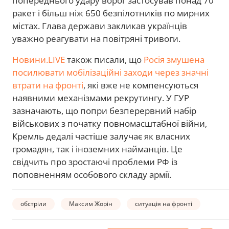
попереднього удару ворог застосував понад 70
ракет і більш ніж 650 безпілотників по мирних
містах. Глава держави закликав українців
уважно реагувати на повітряні тривоги.
Новини.LIVE
також писали, що
Росія змушена
посилювати мобілізаційні заходи через значні
втрати на фронті
, які вже не компенсуються
наявними механізмами рекрутингу. У ГУР
зазначають, що попри безперервний набір
військових з початку повномасштабної війни,
Кремль дедалі частіше залучає як власних
громадян, так і іноземних найманців. Це
свідчить про зростаючі проблеми РФ із
поповненням особового складу армії.
обстріли
Максим Жорін
ситуація на фронті