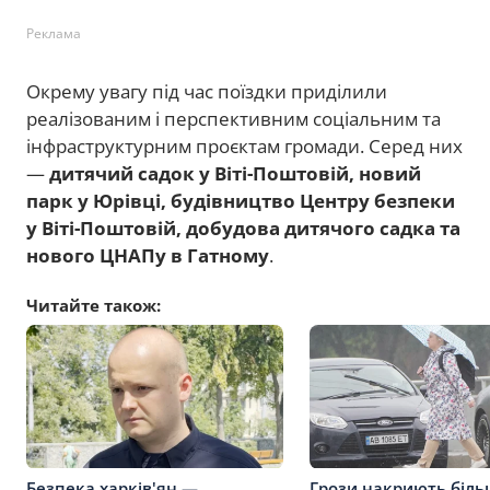
Реклама
Окрему увагу під час поїздки приділили
реалізованим і перспективним соціальним та
інфраструктурним проєктам громади. Серед них
—
дитячий садок у Віті-Поштовій, новий
парк у Юрівці, будівництво Центру безпеки
у Віті-Поштовій, добудова дитячого садка та
нового ЦНАПу в Гатному
.
Читайте також:
Безпека харків'ян —
Грози накриють біль