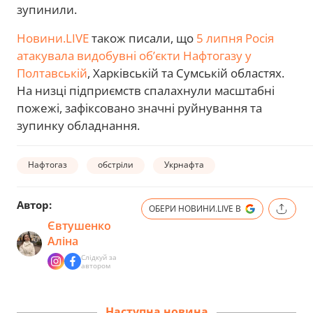
зупинили.
Новини.LIVE
також писали, що
5 липня Росія
атакувала видобувні об’єкти Нафтогазу у
Полтавській
, Харківській та Сумській областях.
На низці підприємств спалахнули масштабні
пожежі, зафіксовано значні руйнування та
зупинку обладнання.
Нафтогаз
обстріли
Укрнафта
Автор:
ОБЕРИ НОВИНИ.LIVE В
Євтушенко
Аліна
Слідкуй за
автором
Наступна новина