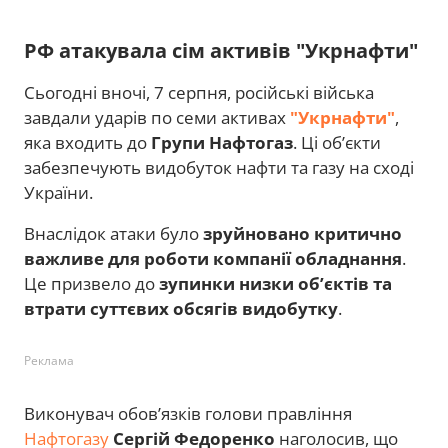
РФ атакувала сім активів "Укрнафти"
Сьогодні вночі, 7 серпня, російські війська
завдали ударів по семи активах
"Укрнафти"
,
яка входить до
Групи Нафтогаз
. Ці об’єкти
забезпечують видобуток нафти та газу на сході
України.
Внаслідок атаки було
зруйновано критично
важливе для роботи компанії обладнання
.
Це призвело до
зупинки низки об’єктів та
втрати суттєвих обсягів видобутку
.
Реклама
Виконувач обов’язків голови правління
Нафтогазу
Сергій Федоренко
наголосив, що