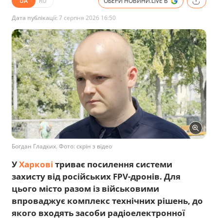
UA
RU
ОБЕРИ НОВИНИ.LIVE В
Дата публікації:
7 серпня 2026 16:50
Богдан Гладких. Фото: скрін з відео
У
Харкові
триває посилення системи
захисту від російських FPV-дронів. Для
цього місто разом із військовими
впроваджує комплекс технічних рішень, до
якого входять засоби радіоелектронної