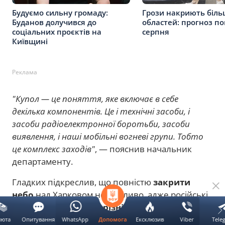
Будуємо сильну громаду:
Грози накриють біль
Буданов долучився до
областей: прогноз по
соціальних проєктів на
серпня
Київщині
Реклама
"Купол — це поняття, яке включає в себе
декілька компонентів. Це і технічні засоби, і
засоби радіоелектронної боротьби, засоби
виявлення, і наші мобільні вогневі групи. Тобто
це комплекс заходів"
, — пояснив начальник
департаменту.
Гладких підкреслив, що повністю
закрити
небо
над Харковом неможливо, адже російські
війська
застосовують
різні типи засобів
ураження
, часто комбінуючи їх під час атак та
люта
Опитування
WhatsApp
Ексклюзив
Viber
Tele
Допомога