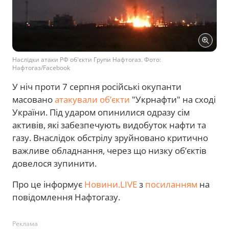
Наслідки атаки РФ об'єкти Групи Нафтогаз. Фото:
Нафтогаз/Facebook
У ніч проти 7 серпня російські окупанти
масовано
атакували об’єкти
"Укрнафти" на сході
України. Під ударом опинилися одразу сім
активів, які забезпечують видобуток нафти та
газу. Внаслідок обстрілу зруйновано критично
важливе обладнання, через що низку об’єктів
довелося зупинити.
Про це інформує
Новини.LIVE
з
посиланням
на
повідомлення Нафтогазу.
Реклама