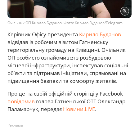
Очільник ОП Кирило Буданов. Фото: Кирило Буданов/Telegram
Керівник Офісу президента
Кирило Буданов
відвідав із робочим візитом Гатненську
територіальну громаду на Київщині. Очільник
ОП особисто ознайомився з розбудовою
місцевої інфраструктури, інспектував соціальні
об’єкти та підтримав ініціативи, спрямовані на
підвищення безпеки та комфорту жителів.
Про це на своїй офіційній сторінці у Facebook
повідомив
голова Гатненської ОТГ Олександр
Паламарчук, передає
Новини.LIVE
.
Реклама