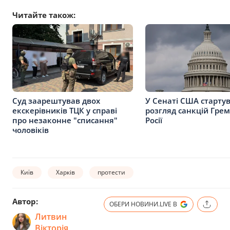
Читайте також:
Суд заарештував двох
У Сенаті США старту
екскерівників ТЦК у справі
розгляд санкцій Гре
про незаконне "списання"
Росії
чоловіків
Київ
Харків
протести
Автор:
ОБЕРИ НОВИНИ.LIVE В
Литвин
Вікторія