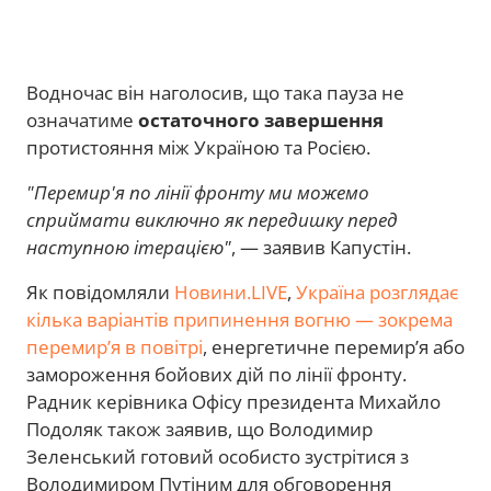
Водночас він наголосив, що така пауза не
означатиме
остаточного завершення
протистояння між Україною та Росією.
"Перемир'я по лінії фронту ми можемо
сприймати виключно як передишку перед
наступною ітерацією"
, — заявив Капустін.
Як повідомляли
Новини.LIVE
,
Україна розглядає
кілька варіантів припинення вогню — зокрема
перемир’я в повітрі
, енергетичне перемир’я або
замороження бойових дій по лінії фронту.
Радник керівника Офісу президента Михайло
Подоляк також заявив, що Володимир
Зеленський готовий особисто зустрітися з
Володимиром Путіним для обговорення