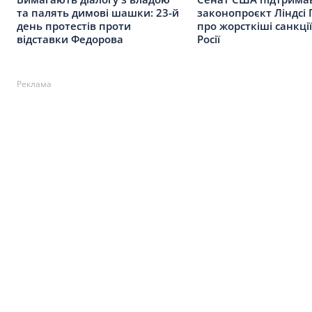
та палять димові шашки: 23-й
законопроєкт Ліндсі
день протестів проти
про жорсткіші санкці
відставки Федорова
Росії
Реклама