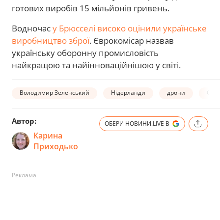
готових виробів 15 мільйонів гривень.
Водночас
у Брюсселі високо оцінили українське
виробництво зброї
. Єврокомісар назвав
українську оборонну промисловість
найкращою та найінноваційнішою у світі.
Володимир Зеленський
Нідерланди
дрони
Самі
Автор:
ОБЕРИ НОВИНИ.LIVE В
Карина
Приходько
Реклама