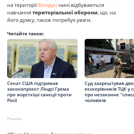
на території
Білорусі
нині відбуваються
навчання
територіальної оборони
, що, на
його думку, також потребує уваги.
Читайте також:
Сенат США підтримав
Суд заарештував дво
законопроєкт Ліндсі Грема
екскерівників ТЦК у с
про жорсткіші санкції проти
про незаконне "спис
Росії
чоловіків
Реклама