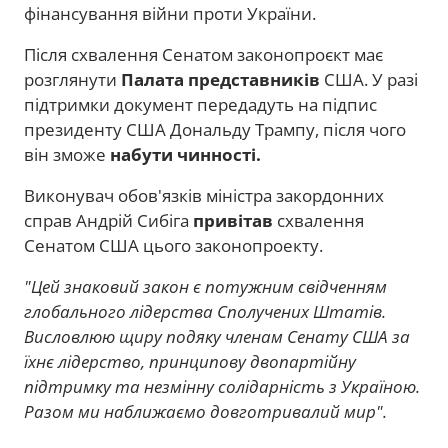
фінансування війни проти України.
Після схвалення Сенатом законопроєкт має
розглянути
Палата представників
США. У разі
підтримки документ передадуть на підпис
президенту США Дональду Трампу, після чого
він зможе
набути чинності.
Виконувач обов'язків міністра закордонних
справ Андрій Сибіга
привітав
схвалення
Сенатом США цього законопроекту.
"Цей знаковий закон є потужним свідченням
глобального лідерства Сполучених Штатів.
Висловлюю щиру подяку членам Сенату США за
їхнє лідерство, принципову двопартійну
підтримку та незмінну солідарність з Україною.
Разом ми наближаємо довготривалий мир".