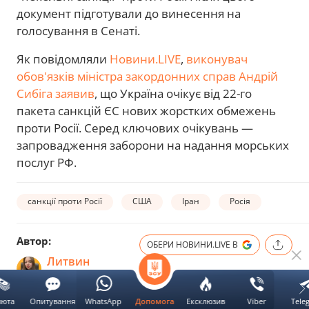
документ підготували до винесення на
голосування в Сенаті.
Як повідомляли
Новини.LIVE
,
виконувач
обов'язків міністра закордонних справ Андрій
Сибіга заявив
, що Україна очікує від 22-го
пакета санкцій ЄС нових жорстких обмежень
проти Росії. Серед ключових очікувань —
запровадження заборони на надання морських
послуг РФ.
санкції проти Росії
США
Іран
Росія
Автор:
ОБЕРИ НОВИНИ.LIVE В
Литвин
Вікторія
люта
Опитування
WhatsApp
Ексклюзив
Viber
Tele
Допомога