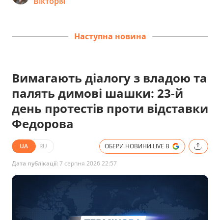
Вікторія
Наступна новина
Вимагають діалогу з владою та
палять димові шашки: 23-й
день протестів проти відставки
Федорова
UA
RU
ОБЕРИ НОВИНИ.LIVE В
Дата публікації:
7 серпня 2026 22:57