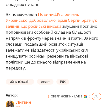
складних питань.
Як повідомляли
Новини.LIVE
,
речник
Української добровольчої армії Сергій Братчук
заявив, що російські війська
змушені постійно
поповнювати особовий склад на більшості
напрямків фронту через значні втрати. За його
словами, подальший розвиток ситуації
залежатиме від здатності українських сил
знищувати російські резерви та військові
полігони ще до їхнього відправлення на
передову.
війна в Україні
фронт
РДК
Автор:
ОБЕРИ НОВИНИ.LIVE В
Литвин