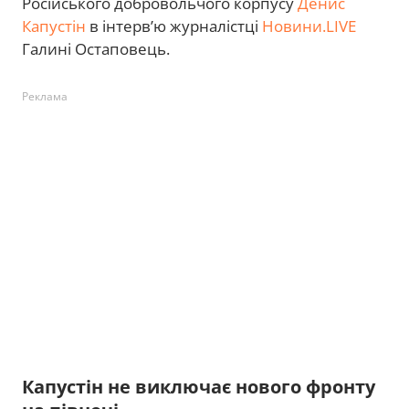
Російського добровольчого корпусу
Денис
Капустін
в інтерв’ю журналістці
Новини.LIVE
Галині Остаповець.
Реклама
Капустін не виключає нового фронту