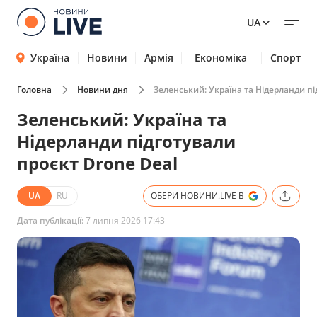
UA
Україна
Новини
Армія
Економіка
Спорт
Головна
Новини дня
Зеленський: Україна та Нідерланди пі
Зеленський: Україна та
Нідерланди підготували
проєкт Drone Deal
UA
RU
ОБЕРИ НОВИНИ.LIVE В
Дата публікації:
7 липня 2026 17:43