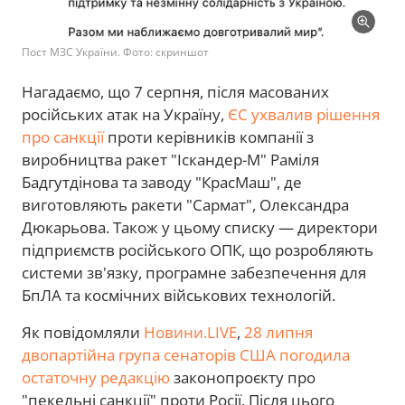
Пост МЗС України. Фото: скриншот
Нагадаємо, що 7 серпня, після масованих
російських атак на Україну,
ЄС ухвалив рішення
про санкції
проти керівників компанії з
виробництва ракет "Іскандер-М" Раміля
Бадгутдінова та заводу "КрасМаш", де
виготовляють ракети "Сармат", Олександра
Дюкарьова. Також у цьому списку — директори
підприємств російського ОПК, що розробляють
системи зв'язку, програмне забезпечення для
БпЛА та космічних військових технологій.
Як повідомляли
Новини.LIVE
,
28 липня
двопартійна група сенаторів США погодила
остаточну редакцію
законопроєкту про
"пекельні санкції" проти Росії. Після цього