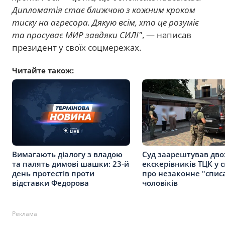
Дипломатія стає ближчою з кожним кроком
тиску на агресора. Дякую всім, хто це розуміє
та просуває МИР завдяки СИЛІ"
, — написав
президент у своїх соцмережах.
Читайте також:
Вимагають діалогу з владою
Суд заарештував дво
та палять димові шашки: 23-й
екскерівників ТЦК у с
день протестів проти
про незаконне "спис
відставки Федорова
чоловіків
Реклама