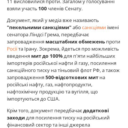
11 висловилися проти. Загалом у голосуванні
взяли участь
100
членів Сенату.
Документ, який у медіа вже називають
"пекельними санкціями"
або
санкціями
імені
сенатора Ліндсі Грема, передбачає
запровадження
масштабних обмежень
проти
Росії
та Ірану. Зокрема, йдеться про можливість
введення
мит до 100%
для п'яти найбільших
імпортерів російської нафти й газу, посилення
санкційного тиску на тіньовий флот РФ, а також
запровадження
500-відсоткових мит
на
російські нафту, газ, нафтопродукти,
нафтохімічну продукцію та вугілля, що
імпортуються до США.
Крім того, документ передбачає
додаткові
заходи
для посилення тиску на російський
фінансовий сектор та інші джерела