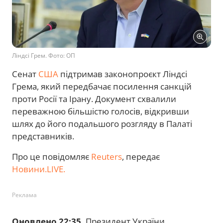
Ліндсі Грем. Фото: ОП
Сенат
США
підтримав законопроєкт Ліндсі
Грема, який передбачає посилення санкцій
проти Росії та Ірану. Документ схвалили
переважною більшістю голосів, відкривши
шлях до його подальшого розгляду в Палаті
представників.
Про це повідомляє
Reuters
, передає
Новини.LIVE.
Реклама
Оновлено 22:35.
Президент України