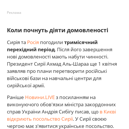
Реклама
Коли почнуть діяти домовленості
Сирія та
Росія
погодили
тримісячний
перехідний період
. Після його завершення
нові домовленості мають набути чинності.
Президент Сирії Ахмад Аль-Шараа ще 1 квітня
заявляв про плани перетворити російські
військові бази на навчальні центри для
сирійської армії.
Раніше
Новини.LIVE
з посиланням на
виконуючого обов'язки міністра закордонних
справ України Андрія Сибігу писав, що
в Києві
відкриють посольство Сирії
. У Сирії своєю
чергою має з'явитися українське посольство.