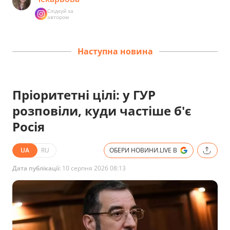
Слідкуй за
автором
Наступна новина
Пріоритетні цілі: у ГУР
розповіли, куди частіше б'є
Росія
UA
RU
ОБЕРИ НОВИНИ.LIVE В
Дата публікації:
10 серпня 2026 08:13