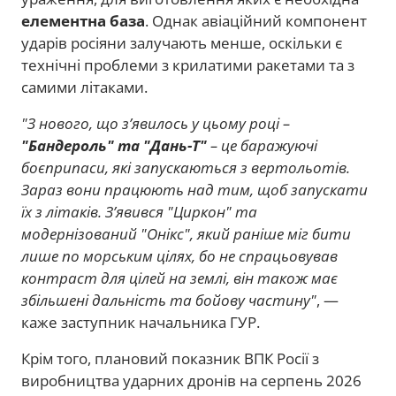
елементна база
. Однак авіаційний компонент
ударів росіяни залучають менше, оскільки є
технічні проблеми з крилатими ракетами та з
самими літаками.
"З нового, що зʼявилось у цьому році –
"Бандероль" та "Дань-Т"
– це баражуючі
боєприпаси, які запускаються з вертольотів.
Зараз вони працюють над тим, щоб запускати
їх з літаків. Зʼявився "Циркон" та
модернізований "Онікс", який раніше міг бити
лише по морським цілях, бо не спрацьовував
контраст для цілей на землі, він також має
збільшені дальність та бойову частину"
, —
каже заступник начальника ГУР.
Крім того, плановий показник ВПК Росії з
виробництва ударних дронів на серпень 2026