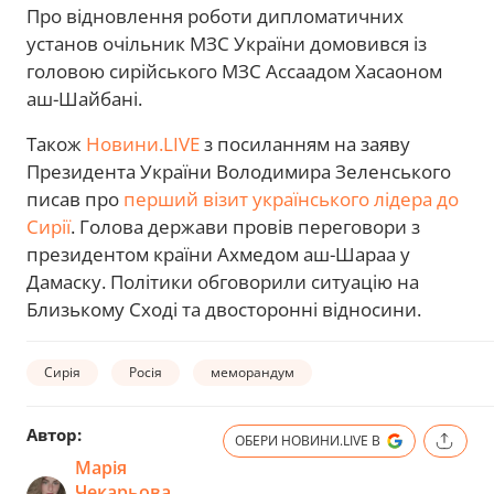
Про відновлення роботи дипломатичних
установ очільник МЗС України домовився із
головою сирійського МЗС Ассаадом Хасаоном
аш-Шайбані.
Також
Новини.LIVE
з посиланням на заяву
Президента України Володимира Зеленського
писав про
перший візит українського лідера до
Сирії
. Голова держави провів переговори з
президентом країни Ахмедом аш-Шараа у
Дамаску. Політики обговорили ситуацію на
Близькому Сході та двосторонні відносини.
Сирія
Росія
меморандум
Автор:
ОБЕРИ НОВИНИ.LIVE В
Марія
Чекарьова