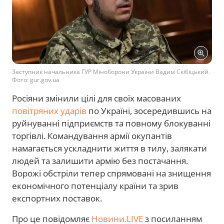
Заступник начальника ГУР Міноборони України Вадим Скібіцький.
Фото: gur.gov.ua
Росіяни змінили цілі для своїх масованих
повітряних ударів
по Україні, зосередившись на
руйнуванні підприємств та повному блокуванні
торгівлі. Командування армії окупантів
намагається ускладнити життя в тилу, залякати
людей та залишити армію без постачання.
Ворожі обстріли тепер спрямовані на знищення
економічного потенціалу країни та зрив
експортних поставок.
Про це повідомляє
Новини.LIVE
з посиланням