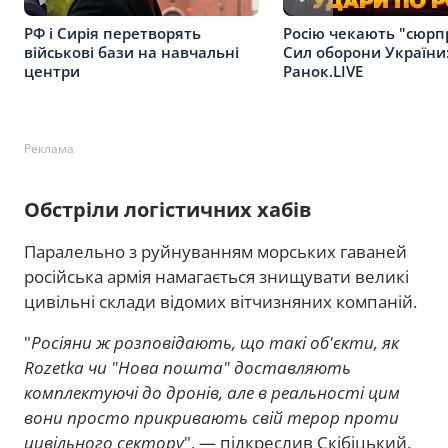
РФ і Сирія перетворять
Росію чекають "сюрп
військові бази на навчальні
Сил оборони України:
центри
Ранок.LIVE
Реклама
Обстріли логістичних хабів
Паралельно з руйнуванням морських гаваней
російська армія намагається знищувати великі
цивільні склади відомих вітчизняних компаній.
"
Росіяни ж розповідають, що такі об'єкти, як
Rozetka чи "Нова пошта" доставляють
комплектуючі до дронів, але в реальності цим
вони просто прикривають свій терор проти
цивільного сектору
", — підкреслив Скібіцький.