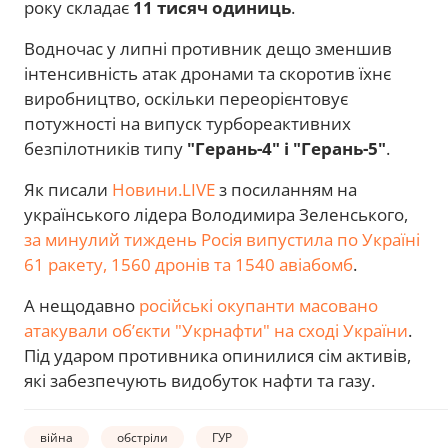
року складає
11 тисяч одиниць
.
Водночас у липні противник дещо зменшив
інтенсивність атак дронами та скоротив їхнє
виробництво, оскільки переорієнтовує
потужності на випуск турбореактивних
безпілотників типу
"Герань-4" і "Герань-5"
.
Як писали
Новини.LIVE
з посиланням на
українського лідера Володимира Зеленського,
за минулий тиждень Росія випустила по Україні
61 ракету, 1560 дронів та 1540 авіабомб
.
А нещодавно
російські окупанти масовано
атакували обʼєкти "Укрнафти" на сході України
.
Під ударом противника опинилися сім активів,
які забезпечують видобуток нафти та газу.
війна
обстріли
ГУР