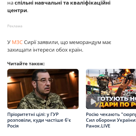
на
спільні навчальні та кваліфікаційні
центри
.
Реклама
У
МЗС
Сирії заявили, що меморандум має
захищати інтереси обох країн.
Читайте також:
Пріоритетні цілі: у ГУР
Росію чекають "сюрп
розповіли, куди частіше б'є
Сил оборони України:
Росія
Ранок.LIVE