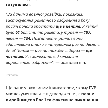
готувалася
.
"За даними воєнної розвідки, показники
застосування ракетного озброєння з боку
росіян почали зростати
ще з квітня
. У квітні
було
61
балістична ракета, у травні —
107
,
червні —
134
. Памʼятаєте, раніше вони
здійснювали атаки з інтервалом раз на десять
днів? Потім — раз на тиждень. Зараз —
ще
частіше
. Усе залежить від кількості
виробленого озброєння",
— розповів він.
Реклама
Ще одним важливим індикатором, якому ГУР
має документальне підтвердження, є
плани
виробництва Росії та фактичне виконання
.