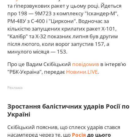
та гіперзвукових ракет у цьому році. Йдеться
про 198 — 9М723 з комплексу "Іскандер-М",
РМ-48У з С-400 і "Циркони". Водночас за
кількістю запущених крилатих ракет Х-101,
"Калібр" та Х-32 показник липня був другим
після лютого, коли ворог запустив 157, а
минулого місяця — 153.
Про це Вадим Скібіцький
повідомив
в інтервʼю
"РБК-Україна", передає
Новини.LIVE
.
Реклама
Зростання балістичних ударів Росії по
Україні
Скібіцький пояснив, що сплеск ударів стався
насамперед через те, що
Росія
до цього