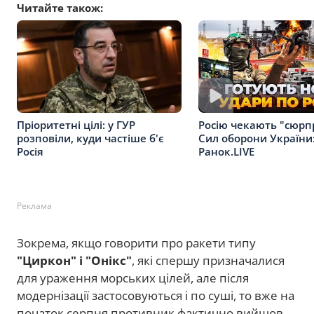
Читайте також:
Пріоритетні цілі: у ГУР
Росію чекають "сюрп
розповіли, куди частіше б'є
Сил оборони України:
Росія
Ранок.LIVE
Реклама
Зокрема, якщо говорити про ракети типу
"Циркон" і "Онікс"
, які спершу призначалися
для ураження морських цілей, але після
модернізації застосовуються і по суші, то вже на
початок серпня противник фактично вийшов