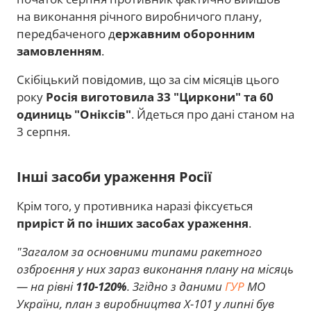
на виконання річного виробничого плану,
передбаченого д
ержавним оборонним
замовленням
.
Скібіцький повідомив, що за сім місяців цього
року
Росія виготовила 33 "Циркони" та 60
одиниць "Оніксів"
. Йдеться про дані станом на
3 серпня.
Інші засоби ураження Росії
Крім того, у противника наразі фіксується
приріст й по інших засобах ураження
.
"Загалом за основними типами ракетного
озброєння у них зараз виконання плану на місяць
— на рівні
110-120%
. Згідно з даними
ГУР
МО
України, план з виробництва Х-101 у липні був