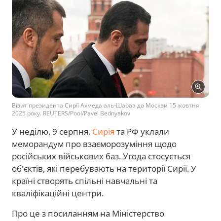
Візит президента Сирії Ахмеда аль‑Шараа до Москви 15 жовтня
2025 року. REUTERS/Pool/Pavel Bednyakov
У неділю, 9 серпня,
Сирія
та РФ уклали
меморандум про взаєморозуміння щодо
російських військових баз. Угода стосується
об'єктів, які перебувають на території Сирії. У
країні створять спільні навчальні та
кваліфікаційні центри.
Про це з посиланням на Міністерство