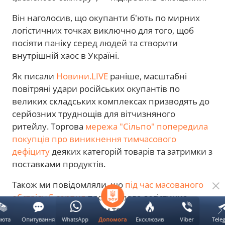
Він наголосив, що окупанти б'ють по мирних
логістичних точках виключно для того, щоб
посіяти паніку серед людей та створити
внутрішній хаос в Україні.
Як писали
Новини.LIVE
раніше, масштабні
повітряні удари російських окупантів по
великих складських комплексах призводять до
серйозних труднощів для вітчизняного
ритейлу. Торгова
мережа "Сільпо" попередила
покупців про виникнення тимчасового
дефіциту
деяких категорій товарів та затримки з
поставками продуктів.
Також ми повідомляли, що
під час масованого
обстрілу 5 серпня
постраждала логістична
інфраструктура загалом тринадцяти провідних
люта
Опитування
WhatsApp
Ексклюзив
Viber
Tele
Допомога
українських та міжнародних бізнесів. Серйозні