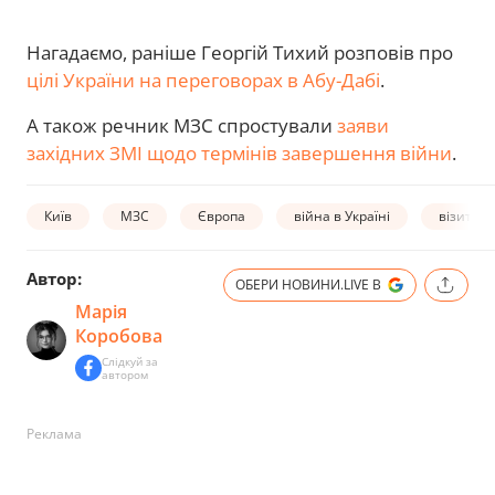
Нагадаємо, раніше Георгій Тихий розповів про
цілі України на переговорах в Абу-Дабі
.
А також речник МЗС спростували
заяви
західних ЗМІ щодо термінів завершення війни
.
Київ
МЗС
Європа
війна в Україні
візит
Автор:
ОБЕРИ НОВИНИ.LIVE В
Марія
Коробова
Слідкуй за
автором
Реклама