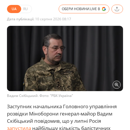
UA
RU
ОБЕРИ НОВИНИ.LIVE В
Дата публікації:
10 серпня 2026 08:17
Вадим Скібіцький. Фото: "РБК-Україна"
Заступник начальника Головного управління
розвідки Міноборони генерал-майор Вадим
Скібіцький повідомив, що у липні Росія
запустила
найбільшу кількість балістичних