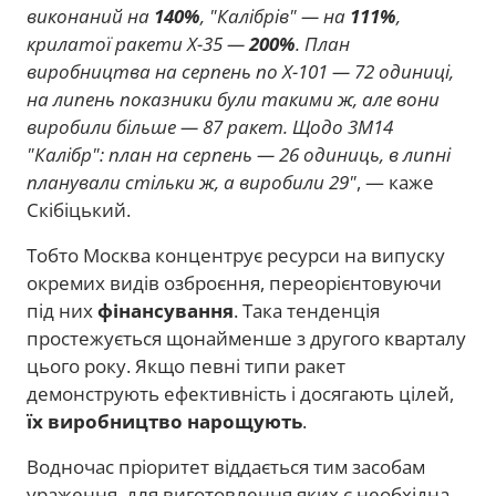
виконаний на
140%
, "Калібрів" — на
111%
,
крилатої ракети Х-35 —
200%
. План
виробництва на серпень по Х-101 — 72 одиниці,
на липень показники були такими ж, але вони
виробили більше — 87 ракет. Щодо 3М14
"Калібр": план на серпень — 26 одиниць, в липні
планували стільки ж, а виробили 29"
, — каже
Скібіцький.
Тобто Москва концентрує ресурси на випуску
окремих видів озброєння, переорієнтовуючи
під них
фінансування
. Така тенденція
простежується щонайменше з другого кварталу
цього року. Якщо певні типи ракет
демонструють ефективність і досягають цілей,
їх виробництво нарощують
.
Водночас пріоритет віддається тим засобам
ураження, для виготовлення яких є необхідна