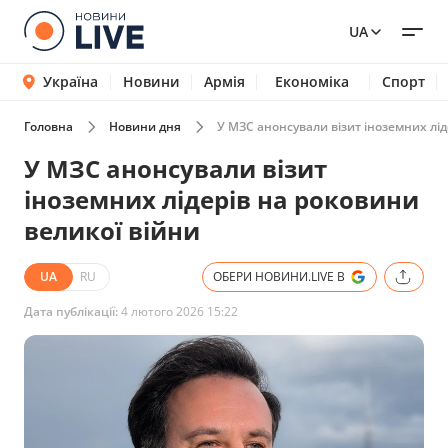
UA
Україна
Новини
Армія
Економіка
Спорт
Головна
Новини дня
У МЗС анонсували візит іноземних лід
У МЗС анонсували візит
іноземних лідерів на роковини
великої війни
UA
RU
ОБЕРИ НОВИНИ.LIVE В
Дата публікації:
4 лютого 2026 15:22