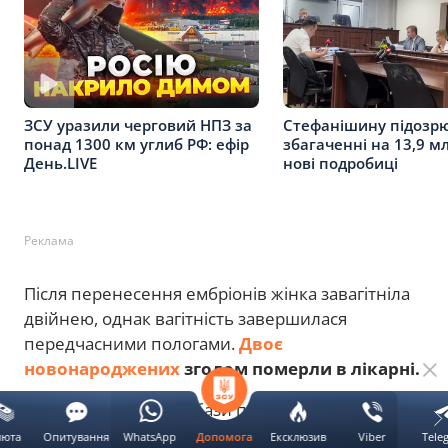
Стефанішину підозр
ЗСУ уразили черговий НПЗ за
збагаченні на 13,9 мл
понад 1300 км углиб РФ: ефір
нові подробиці
День.LIVE
Реклама
Після перенесення ембріонів жінка завагітніла
двійнею, однак вагітність завершилася
передчасними пологами.
Двоє
новонароджених
згодом померли в лікарні.
Для збору доказової бази правоохоронці
провели низку обшуків у медичних
люта
Опитування
WhatsApp
Ексклюзив
Viber
Tele
Допомога