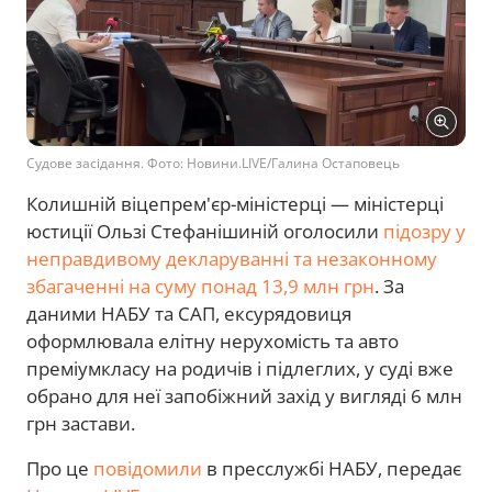
Судове засідання. Фото: Новини.LIVE/Галина Остаповець
Колишній віцепрем'єр-міністерці — міністерці
юстиції Ользі Стефанішиній оголосили
підозру у
неправдивому декларуванні та незаконному
збагаченні на суму понад 13,9 млн грн
. За
даними НАБУ та САП, ексурядовиця
оформлювала елітну нерухомість та авто
преміумкласу на родичів і підлеглих, у суді вже
обрано для неї запобіжний захід у вигляді 6 млн
грн застави.
Про це
повідомили
в пресслужбі НАБУ, передає