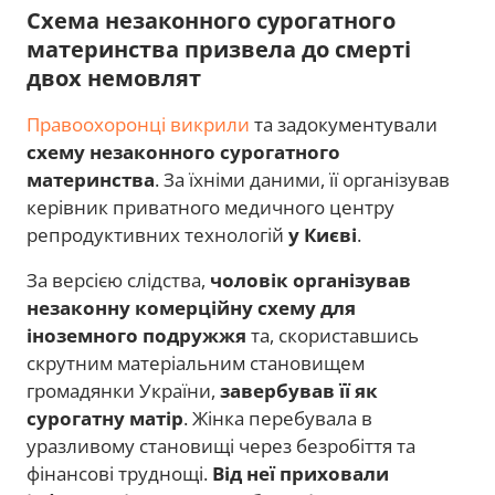
Схема незаконного сурогатного
материнства призвела до смерті
двох немовлят
Правоохоронці викрили
та задокументували
схему незаконного сурогатного
материнства
. За їхніми даними, її організував
керівник приватного медичного центру
репродуктивних технологій
у Києві
.
За версією слідства,
чоловік організував
незаконну комерційну схему для
іноземного подружжя
та, скориставшись
скрутним матеріальним становищем
громадянки України,
завербував її як
сурогатну матір
. Жінка перебувала в
уразливому становищі через безробіття та
фінансові труднощі.
Від неї приховали