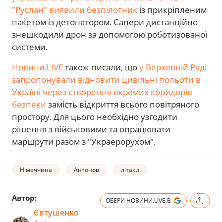
"Руслан" виявили безпілотник
із прикріпленим
пакетом із детонатором. Сапери дистанційно
знешкодили дрон за допомогою роботизованої
системи.
Новини.LIVE
також писали, що
у Верховній Раді
запропонували відновити цивільні польоти в
Україні через створення окремих коридорів
безпеки
замість відкриття всього повітряного
простору. Для цього необхідно узгодити
рішення з військовими та опрацювати
маршрути разом з "Украерорухом".
Німеччина
Антонов
літаки
Автор:
ОБЕРИ НОВИНИ.LIVE В
Євтушенко