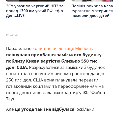
Поліція викрила нез
ЗСУ уразили черговий НПЗ за
сурогатне материнст
понад 1300 км углиб РФ: ефір
померли двоє дітей
День.LIVE
Реклама
Паралельно
колишня очільниця Мін'юсту
планувала придбання заміського будинку
поблизу Києва вартістю близько 550 тис.
дол. США
. Розрахуватися за заміський будинок
вона хотіла наступним чином: гроші продавцю
250 тис. дол. США вона планувала передати
готівковими коштами та переоформленням на
нього двох вищезгаданих квартир у ЖК "Файна
Таун".
Але
ця угода так і не відбулася
, оскільки