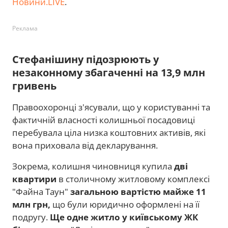
Новини.LIVE
.
Реклама
Стефанішину підозрюють у
незаконному збагаченні на 13,9 млн
гривень
Правоохоронці з'ясували, що у користуванні та
фактичній власності колишньої посадовиці
перебувала ціла низка коштовних активів, які
вона приховала від декларування.
Зокрема, колишня чиновниця купила
дві
квартири
в столичному житловому комплексі
"Файна Таун"
загальною вартістю майже 11
млн грн,
що
були юридично оформлені на її
подругу.
Ще одне житло у київському ЖК