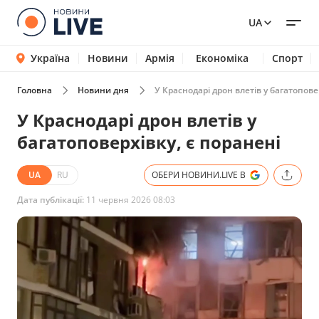
UA
Україна
Новини
Армія
Економіка
Спорт
Головна
Новини дня
У Краснодарі дрон влетів у багатопове
У Краснодарі дрон влетів у
багатоповерхівку, є поранені
UA
RU
ОБЕРИ НОВИНИ.LIVE В
Дата публікації:
11 червня 2026 08:03