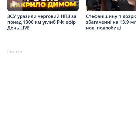
Стефанішину підозр
ЗСУ уразили черговий НПЗ за
збагаченні на 13,9 мл
понад 1300 км углиб РФ: ефір
нові подробиці
День.LIVE
Реклама