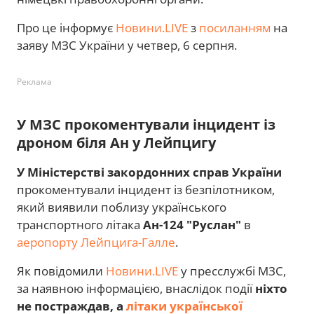
Про це інформує
Новини.LIVE
з
посиланням
на
заяву МЗС України у четвер, 6 серпня.
Реклама
У МЗС прокоментували інцидент із
дроном біля Ан у Лейпцигу
У Міністерстві закордонних справ України
прокоментували інцидент із безпілотником,
який виявили поблизу українського
транспортного літака
Ан-124 "Руслан"
в
аеропорту Лейпцига-Галле
.
Як повідомили
Новини.LIVE
у пресслужбі МЗС,
за наявною інформацією, внаслідок події
ніхто
не постраждав, а
літаки української