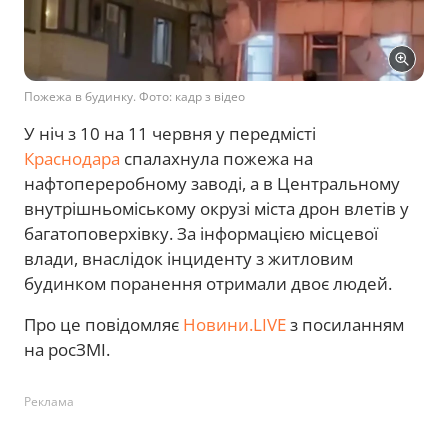
Пожежа в будинку. Фото: кадр з відео
У ніч з 10 на 11 червня у передмісті
Краснодара
спалахнула пожежа на
нафтопереробному заводі, а в Центральному
внутрішньоміському окрузі міста дрон влетів у
багатоповерхівку. За інформацією місцевої
влади, внаслідок інциденту з житловим
будинком поранення отримали двоє людей.
Про це повідомляє
Новини.LIVE
з посиланням
на росЗМІ.
Реклама