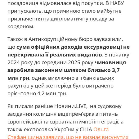
посадовиця відмовилася від покупки. В НАБУ
припускають, що причиною стало майбутнє
призначення на дипломатичну посаду за
кордоном.
Також в Антикорупційному бюро зауважили,
що
сума офіційних доходів ексурядовиці не
перекривала її реальних видатків
. З початку
2024 року до середини 2025 року
чиновниця
заробила законним шляхом близько 3,7
млн грн
, однак виключно з її банківських
рахунків у цей же період було витрачено
орієнтовно 4,2 млн грн.
Як писали раніше Новини.LIVE, на судовому
засідання колишня віцепрем'єрка з питань
європейської та євроатлантичної інтеграції, а
також експосолка України у США
Ольга
Стефанішина заявила, що не визнає висунутих