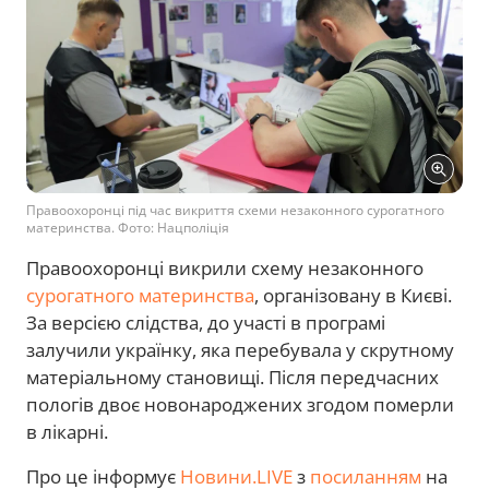
Правоохоронці під час викриття схеми незаконного сурогатного
материнства. Фото: Нацполіція
Правоохоронці викрили схему незаконного
сурогатного материнства
, організовану в Києві.
За версією слідства, до участі в програмі
залучили українку, яка перебувала у скрутному
матеріальному становищі. Після передчасних
пологів двоє новонароджених згодом померли
в лікарні.
Про це інформує
Новини.LIVE
з
посиланням
на