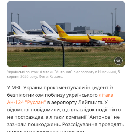
Українські вантажні літаки "Антонов" в аеропорту в Німеччині, 5
серпня 2026 року. Фото: Reuters.
У МЗС України прокоментували інцидент із
безпілотником поблизу українського
літака
Ан-124 "Руслан"
в аеропорту Лейпцига. У
відомстві повідомили, що внаслідок події ніхто
не постраждав, а літаки компанії "Антонов" не
зазнали пошкоджень. Розслідування проводять
німецькі правоохоронні органи.