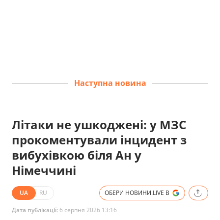
Наступна новина
Літаки не ушкоджені: у МЗС
прокоментували інцидент з
вибухівкою біля Ан у
Німеччині
UA
RU
ОБЕРИ НОВИНИ.LIVE В
Дата публікації:
6 серпня 2026 13:16