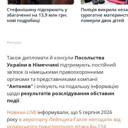
Стефанішину підозрюють у
Поліція викрила нез
збагаченні на 13,9 млн грн:
сурогатне материнст
нові подробиці
померли двоє дітей
Реклама
Також дипломати й консули
Посольства
України в Німеччині
підтримують постійний
зв'язок із німецькими правоохоронними
органами та представниками компанії
"Антонов"
і очікують на подальшу інформацію
щодо
результатів розслідування обставин
події
.
Новини.LIVE
інформували, що 5 серпня 2026
року
в аеропорту Лейпцига-Галле неподалік від
українського транспортного літака Ан-124