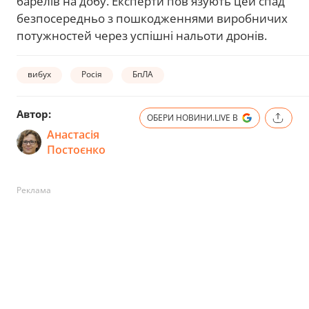
барелів на добу. Експерти пов'язують цей спад
безпосередньо з пошкодженнями виробничих
потужностей через успішні нальоти дронів.
вибух
Росія
БпЛА
Автор:
ОБЕРИ НОВИНИ.LIVE В
Анастасія
Постоєнко
Реклама