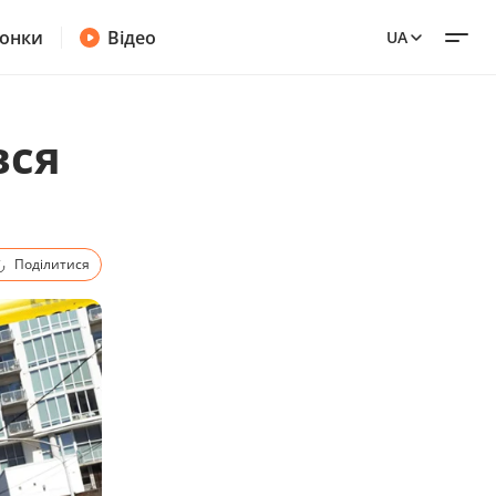
онки
Відео
UA
вся
Поділитися