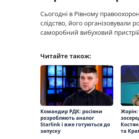
Сьогодні в Рівному правоохоро
слідство, його організовували 
саморобний вибуховий пристрій 
Читайте також:
Командир РДК: росіяни
Жорін:
розробляють аналог
зосере
Starlink і вже готуються до
Костян
запуску
та Кра