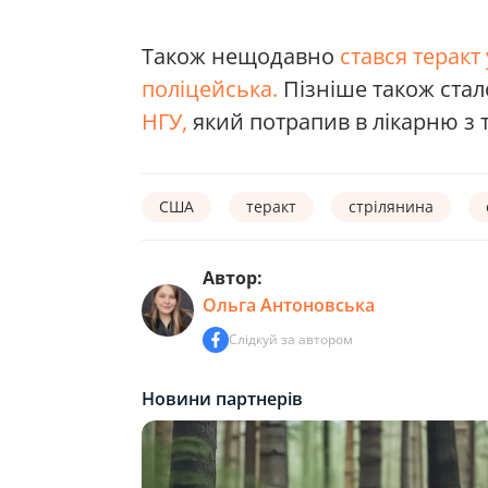
Також нещодавно
стався теракт 
поліцейська.
Пізніше також стал
НГУ,
який потрапив в лікарню з
США
теракт
стрілянина
Автор:
Ольга Антоновська
Слідкуй за автором