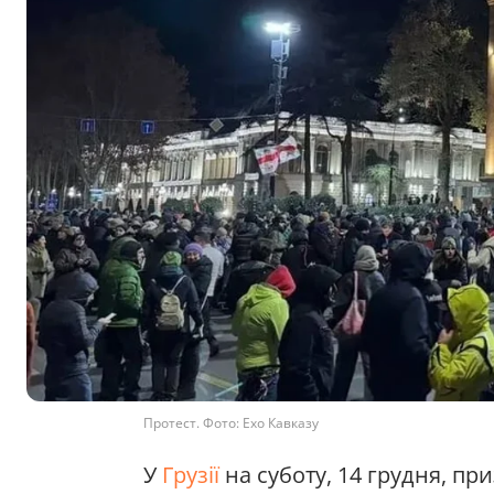
Протест. Фото: Ехо Кавказу
У
Грузії
на суботу, 14 грудня, п