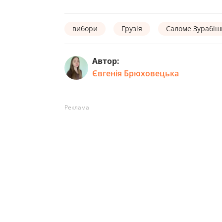
вибори
Грузія
Саломе Зурабішв
Автор:
Євгенія Брюховецька
Реклама