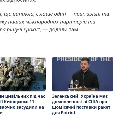
и, що виникла, є лише один — нові, вільні та
имку наших міжнародних партнерів та
а рішучі кроки",
— додали там.
и цивільних під час
Зеленський: Україна має
ії Київщини: 11
домовленості зі США про
 заочно засудили на
щомісячні поставки ракет
е
для Patriot