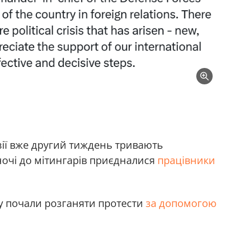
зії вже другий тиждень тривають
ночі до мітингарів приєдналися
працівники
у почали розганяти протести
за допомогою