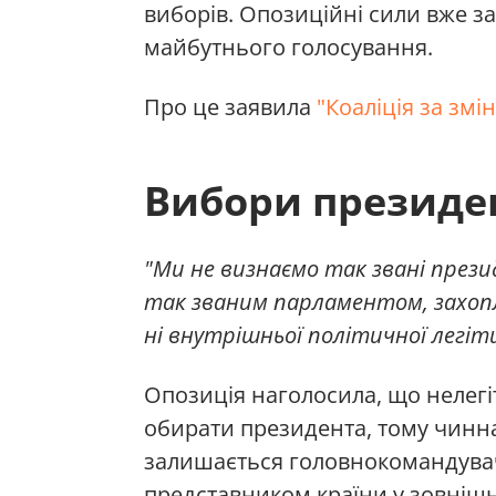
виборів. Опозиційні сили вже з
майбутнього голосування.
Про це заявила
"Коаліція за змі
Вибори президен
"Ми не визнаємо так звані прези
так званим парламентом, захопле
ні внутрішньої політичної легіт
Опозиція наголосила, що нелег
обирати президента, тому чинн
залишається головнокомандува
представником країни у зовнішн