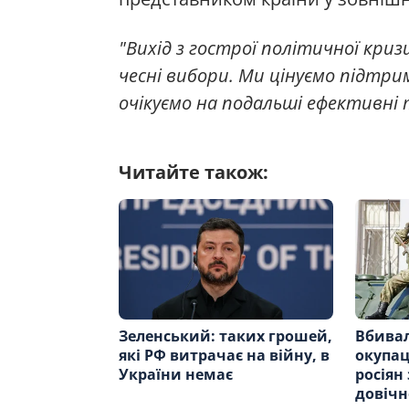
"Вихід з гострої політичної криз
чесні вибори. Ми цінуємо підтр
очікуємо на подальші ефективні т
Читайте також:
Зеленський: таких грошей,
Вбивал
які РФ витрачає на війну, в
окупац
України немає
росіян
довічн