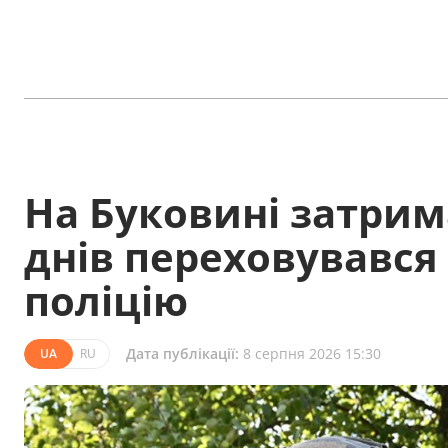
На Буковині затрим
днів переховувався 
поліцію
Дата публікації:
8 серпня 2026 15:30
UA
RU