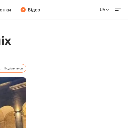
онки
Відео
UA
іх
Поділитися