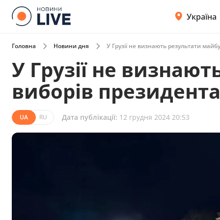
Україна
Головна
Новини дня
У Грузії не визнають результати майб
У Грузії не визнают
виборів президент
Дата публікації:
12 грудня 2024 20:53
UA
RU