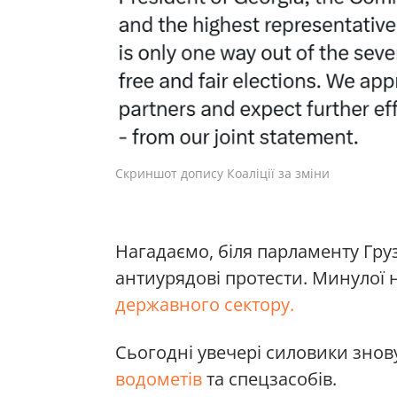
Скриншот допису Коаліції за зміни
Нагадаємо, біля парламенту Гру
антиурядові протести. Минулої 
державного сектору.
Сьогодні увечері силовики знов
водометів
та спецзасобів.