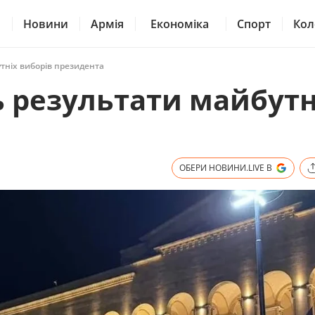
Новини
Армія
Економіка
Спорт
Кол
утніх виборів президента
ь результати майбутн
а
ОБЕРИ НОВИНИ.LIVE В