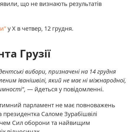
аявили, що не визнають результатів
ни"
у X в четвер, 12 грудня.
та Грузії
дентські вибори, призначені на 14 грудня
ним Іванішвілі, який не має ні міжнародної,
имності",
— йдеться у повідомленні.
ітимний парламент не має повноважень
а президентка Саломе Зурабішвілі
чем Сил оборони та найвищим
іх відносинах.