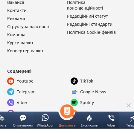
Вакансії
Політика
конфіденційності
Контакти
Редакційний статут
Реклама
Редакційні стандарти
Структура власності
Політика Cookie-файлів
Команда
Курси валют
Конвертер валют
Соцмережі
Youtube
TikTok
Telegram
Google News
Viber
Spotify
Instagram
SoundCloud
Facebook
RSS
люта
Опитування
WhatsApp
Ексклюзив
Viber
Tele
Допомога