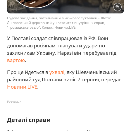
Судове засідання, затриманий військовослужбовець. Фото:
Дніпровський державний університет внутрішніх справ,
"Громадське радіо". Колаж: Новини.LIVE
У Полтаві солдат співпрацював із РФ. Воїн
допомагав росіянам планувати удари по
захисникам Україну. Наразі він перебуває під
вартою
.
Про це йдеться в
ухвалі
, яку Шевченківський
районний суд Полтави виніс 7 серпня, передає
Новини.LIVE
.
Реклама
Деталі справи