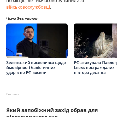
по місцю, де тимчасово зупинилися
військовослужбовці
.
Читайте також:
Зеленський висловився щодо
РФ атакувала Павлог
ймовірності балістичних
Ізюм: постраждалих 
ударів по РФ восени
півтора десятка
Реклама
Який запобіжний захід обрав для
підозрюваного суд