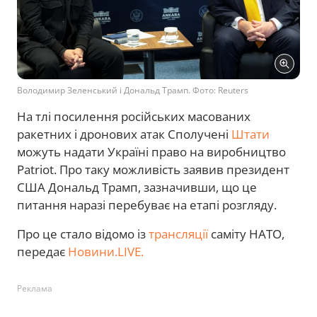
Володимир Зеленський і Дональд Трамп. Фото: Reuters
На тлі посилення російських масованих
ракетних і дронових атак Сполучені
Штати
можуть надати Україні право на виробництво
Patriot. Про таку можливість заявив президент
США Дональд Трамп, зазначивши, що це
питання наразі перебуває на етапі розгляду.
Про це стало відомо із
трансляції
саміту НАТО,
передає
Новини.LIVE.
Реклама