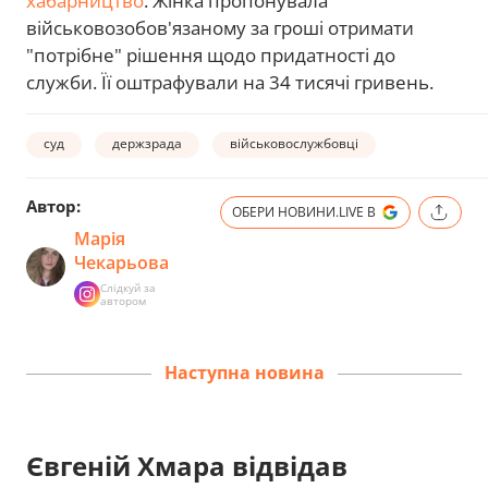
хабарництво
. Жінка пропонувала
військовозобов'язаному за гроші отримати
"потрібне" рішення щодо придатності до
служби. Її оштрафували на 34 тисячі гривень.
суд
держзрада
військовослужбовці
Автор:
ОБЕРИ НОВИНИ.LIVE В
Марія
Чекарьова
Слідкуй за
автором
Наступна новина
Євгеній Хмара відвідав