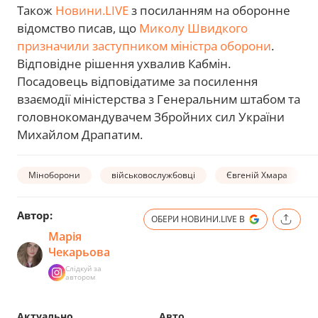
Також
Новини.LIVE
з посиланням на оборонне
відомство писав, що
Миколу Швидкого
призначили заступником міністра оборони
.
Відповідне рішення ухвалив Кабмін.
Посадовець відповідатиме за посилення
взаємодії міністерства з Генеральним штабом та
головнокомандувачем Збройних сил України
Михайлом Драпатим.
Міноборони
військовослужбовці
Євгеній Хмара
Автор:
ОБЕРИ НОВИНИ.LIVE В
Марія
Чекарьова
Слідкуй за
автором
Актуально
Авто