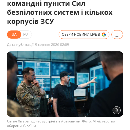
командні пункти Сил
безпілотних систем і кількох
корпусів ЗСУ
UA
RU
ОБЕРИ НОВИНИ.LIVE В
Дата публікації:
9 серпня 2026 02:09
Євген Хмара під час зустрічі з військовими. Фото: Міністерство
оборони України