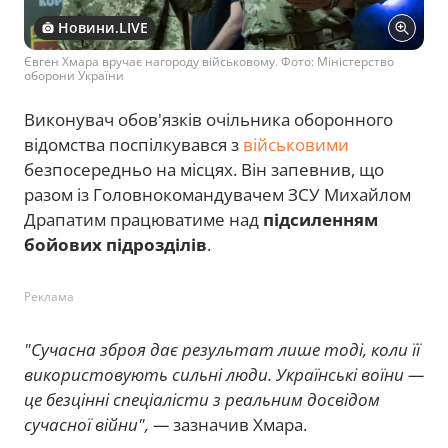
Новини.LIVE
Євген Хмара вручає нагороду військовому. Фото: Міністерство
оборони України
Виконувач обов'язків очільника оборонного
відомства поспілкувався з
військовими
безпосередньо на місцях. Він запевнив, що
разом із Головнокомандувачем ЗСУ Михайлом
Драпатим працюватиме над
підсиленням
бойових підрозділів
.
Реклама
"Сучасна зброя дає результат лише тоді, коли її
використовують сильні люди. Українські воїни —
це безцінні спеціалісти з реальним досвідом
сучасної війни", —
зазначив Хмара.