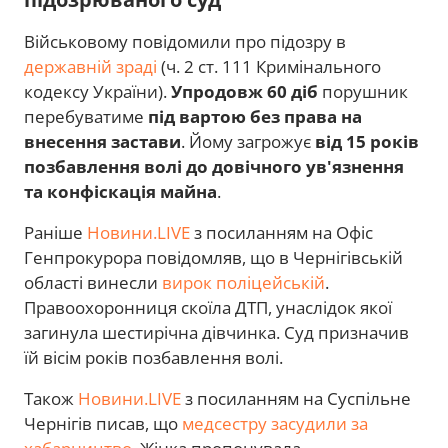
Військовому повідомили про підозру в
державній зраді
(ч. 2 ст. 111 Кримінального
кодексу України).
Упродовж 60 діб
порушник
перебуватиме
під вартою без права на
внесення застави
. Йому загрожує
від 15 років
позбавлення волі до довічного ув'язнення
та конфіскація майна
.
Раніше
Новини.LIVE
з посиланням на Офіс
Генпрокурора повідомляв, що в Чернігівській
області винесли
вирок поліцейській
.
Правоохоронниця скоїла ДТП, унаслідок якої
загинула шестирічна дівчинка. Суд призначив
їй вісім років позбавлення волі.
Також
Новини.LIVE
з посиланням на Суспільне
Чернігів писав, що
медсестру засудили за