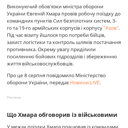
Виконуючий обов'язки міністра оборони
України Євгеній Хмара провів робочу поїздку до
командних пунктів Сил безпілотних систем, 3-
го та 19-го армійських корпусів і корпусу
"Азов"
.
Під час візиту йшлося про потреби бійців,
захист логістики та контроль шляхів постачання
противника. Окрему увагу приділили
посиленню бойових підрозділів і збереженню
життя військовослужбовців.
Про це 8 серпня повідомило Міністерство
оборони України, передає
Новини.LIVE
.
Реклама
Що Хмара обговорив із військовими
У межах поїздки Хмара працював із командами