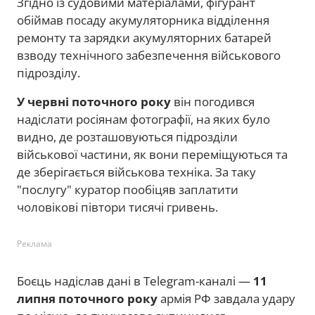
Згідно із судовими матеріалами, фігурант
обіймав посаду акумуляторника відділення
ремонту та зарядки акумуляторних батарей
взводу технічного забезпечення військового
підрозділу.
У червні поточного року
він погодився
надіслати росіянам фотографії, на яких було
видно, де розташовуються підрозділи
військової частини, як вони переміщуються та
де зберігається військова техніка. За таку
"послугу" куратор пообіцяв заплатити
чоловікові півтори тисячі гривень.
Реклама
Боєць надіслав дані в Telegram-каналі —
11
липня поточного року
армія РФ завдала удару