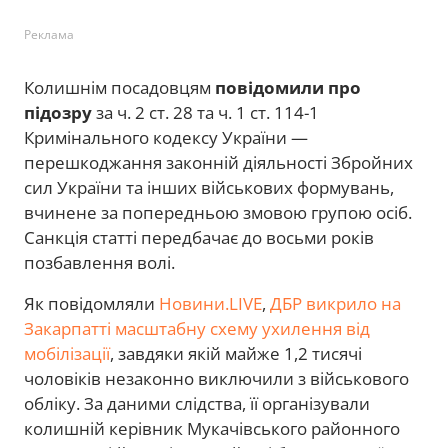
Реклама
Колишнім посадовцям
повідомили про
підозру
за ч. 2 ст. 28 та ч. 1 ст. 114-1
Кримінального кодексу України —
перешкоджання законній діяльності Збройних
сил України та інших військових формувань,
вчинене за попередньою змовою групою осіб.
Санкція статті передбачає до восьми років
позбавлення волі.
Як повідомляли
Новини.LIVE
,
ДБР викрило на
Закарпатті масштабну схему ухилення від
мобілізації
, завдяки якій майже 1,2 тисячі
чоловіків незаконно виключили з військового
обліку. За даними слідства, її організували
колишній керівник Мукачівського районного