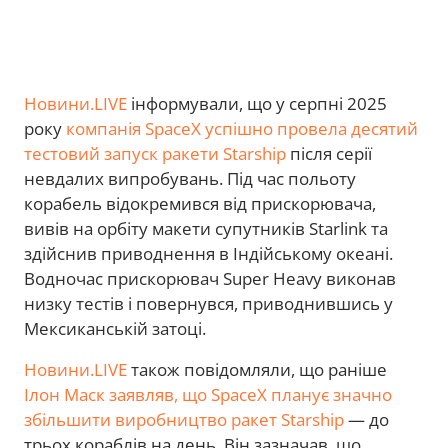
Новини.LIVE
інформували, що у серпні 2025
року
компанія SpaceX успішно провела десятий
тестовий запуск ракети Starship
після серії
невдалих випробувань. Під час польоту
корабель відокремився від прискорювача,
вивів на орбіту макети супутників Starlink та
здійснив приводнення в Індійському океані.
Водночас прискорювач Super Heavy виконав
низку тестів і повернувся, приводнившись у
Мексиканській затоці.
Новини.LIVE
також повідомляли, що раніше
Ілон Маск заявляв, що SpaceX планує значно
збільшити виробництво ракет Starship
— до
трьох кораблів на день. Він зазначав, що