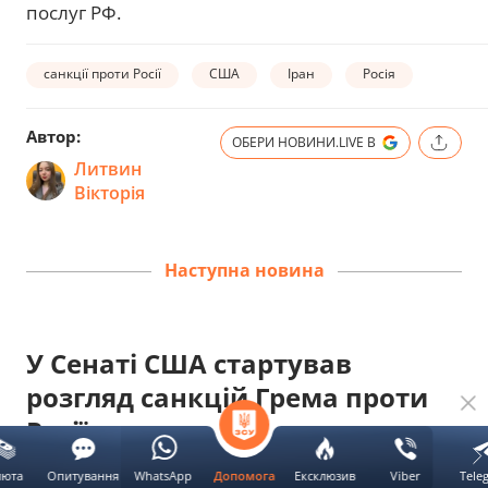
послуг РФ.
санкції проти Росії
США
Іран
Росія
Автор:
ОБЕРИ НОВИНИ.LIVE В
Литвин
Вікторія
Наступна новина
У Сенаті США стартував
розгляд санкцій Грема проти
Росії
люта
Опитування
WhatsApp
Ексклюзив
Viber
Tele
Допомога
UA
RU
ОБЕРИ НОВИНИ.LIVE В