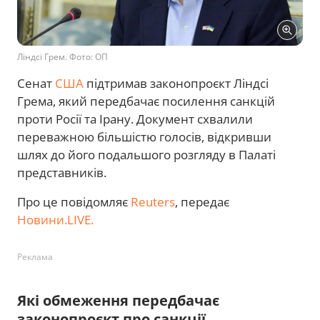
Ліндсі Грем. Фото: ОП
Сенат
США
підтримав законопроєкт Ліндсі
Грема, який передбачає посилення санкцій
проти Росії та Ірану. Документ схвалили
переважною більшістю голосів, відкривши
шлях до його подальшого розгляду в Палаті
представників.
Про це повідомляє
Reuters
, передає
Новини.LIVE.
Реклама
Які обмеження передбачає
законопроєкт про санкції