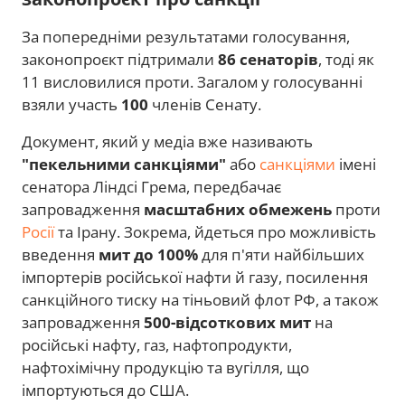
За попередніми результатами голосування,
законопроєкт підтримали
86 сенаторів
, тоді як
11 висловилися проти. Загалом у голосуванні
взяли участь
100
членів Сенату.
Документ, який у медіа вже називають
"пекельними санкціями"
або
санкціями
імені
сенатора Ліндсі Грема, передбачає
запровадження
масштабних обмежень
проти
Росії
та Ірану. Зокрема, йдеться про можливість
введення
мит до 100%
для п'яти найбільших
імпортерів російської нафти й газу, посилення
санкційного тиску на тіньовий флот РФ, а також
запровадження
500-відсоткових мит
на
російські нафту, газ, нафтопродукти,
нафтохімічну продукцію та вугілля, що
імпортуються до США.