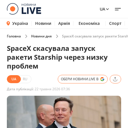
UA
Україна
Новини
Армія
Економіка
Спорт
Головна
Новини дня
SpaсeX скасувала запуск ракети Stars
SpaсeX скасувала запуск
ракети Starship через низку
проблем
UA
RU
ОБЕРИ НОВИНИ.LIVE В
Дата публікації:
22 травня 2026 07:36