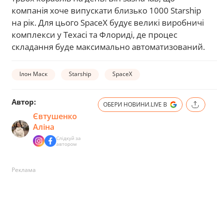
компанія хоче випускати близько 1000 Starship
на рік. Для цього SpaceX будує великі виробничі
комплекси у Техасі та Флориді, де процес
складання буде максимально автоматизований.
Ілон Маск
Starship
SpaceX
Автор:
ОБЕРИ НОВИНИ.LIVE В
Євтушенко
Аліна
Слідкуй за
автором
Реклама