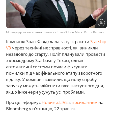
Мільярдер та засновник компанії SpaceX Ілон Маск. Фото: Reuters
Компанія SpaceX відклала запуск ракети
Starship
V3
через технічні несправності, які виникли
незадовго до старту. Політ планували провести
з космодрому Starbase у Техасі, однак
автоматичні системи почали фіксувати
помилки під час фінального етапу зворотного
відліку. У компанії заявили, що нову спробу
запуску можуть здійснити вже наступного дня,
якщо інженери усунуть усі проблеми.
Про це інформує
Новини.LIVE
з
посиланням
на
Bloomberg у п'ятницю, 22 травня.