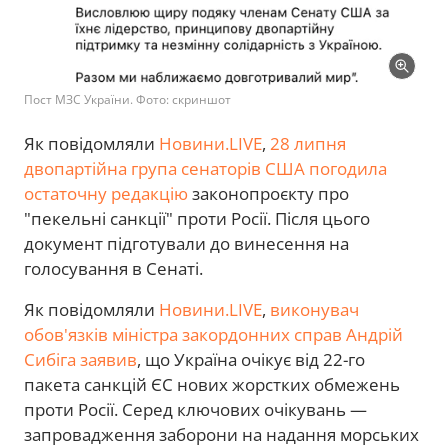
Пост МЗС України. Фото: скриншот
Як повідомляли
Новини.LIVE
,
28 липня
двопартійна група сенаторів США погодила
остаточну редакцію
законопроєкту про
"пекельні санкції" проти Росії. Після цього
документ підготували до винесення на
голосування в Сенаті.
Як повідомляли
Новини.LIVE
,
виконувач
обов'язків міністра закордонних справ Андрій
Сибіга заявив
, що Україна очікує від 22-го
пакета санкцій ЄС нових жорстких обмежень
проти Росії. Серед ключових очікувань —
запровадження заборони на надання морських