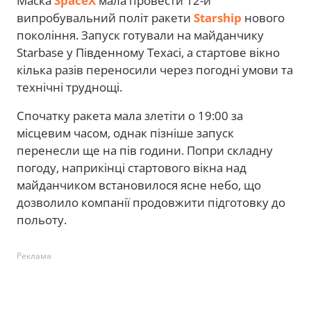
Маска
SpaceX
мала провести 12-й
випробувальний політ ракети
Starship
нового
покоління. Запуск готували на майданчику
Starbase у Південному Техасі, а стартове вікно
кілька разів переносили через погодні умови та
технічні труднощі.
Спочатку ракета мала злетіти о 19:00 за
місцевим часом, однак пізніше запуск
перенесли ще на пів години. Попри складну
погоду, наприкінці стартового вікна над
майданчиком встановилося ясне небо, що
дозволило компанії продовжити підготовку до
польоту.
Реклама