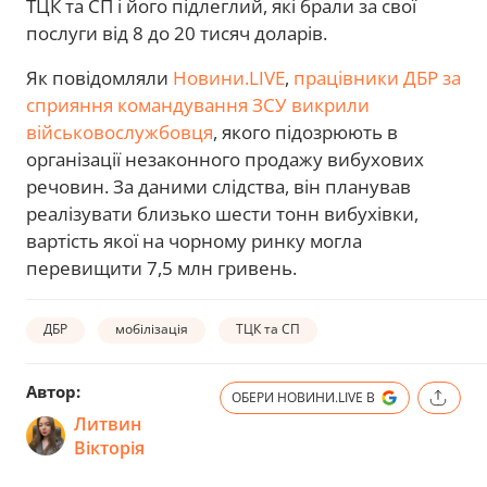
ТЦК та СП і його підлеглий, які брали за свої
послуги від 8 до 20 тисяч доларів.
Як повідомляли
Новини.LIVE
,
працівники ДБР за
сприяння командування ЗСУ викрили
військовослужбовця
, якого підозрюють в
організації незаконного продажу вибухових
речовин. За даними слідства, він планував
реалізувати близько шести тонн вибухівки,
вартість якої на чорному ринку могла
перевищити 7,5 млн гривень.
ДБР
мобілізація
ТЦК та СП
Автор:
ОБЕРИ НОВИНИ.LIVE В
Литвин
Вікторія