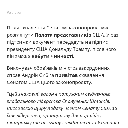
Реклама
Після схвалення Сенатом законопроєкт має
розглянути
Палата представників
США. У разі
підтримки документ передадуть на підпис
президенту США Дональду Трампу, після чого
він зможе
набути чинності.
Виконувач обов'язків міністра закордонних
справ Андрій Сибіга
привітав
схвалення
Сенатом США цього законопроекту.
"Цей знаковий закон є потужним свідченням
глобального лідерства Сполучених Штатів.
Висловлюю щиру подяку членам Сенату США за
їхнє лідерство, принципову двопартійну
підтримку та незмінну солідарність з Україною.