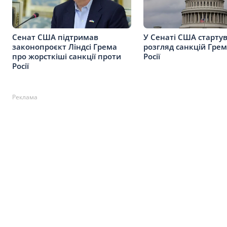
Сенат США підтримав
У Сенаті США старту
законопроєкт Ліндсі Грема
розгляд санкцій Гре
про жорсткіші санкції проти
Росії
Росії
Реклама