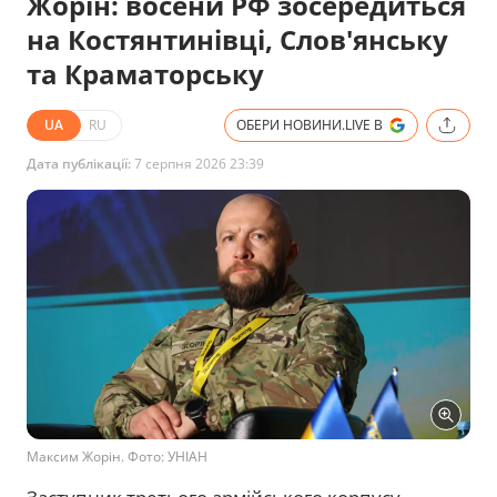
Жорін: восени РФ зосередиться
на Костянтинівці, Слов'янську
та Краматорську
UA
RU
ОБЕРИ НОВИНИ.LIVE В
Дата публікації:
7 серпня 2026 23:39
Максим Жорін. Фото: УНІАН