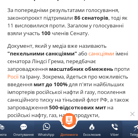
За попередніми результатами голосування,
законопроєкт підтримали
86 сенаторів
, тоді як
11 висловилися проти. Загалом у голосуванні
взяли участь
100
членів Сенату.
Документ, який у медіа вже називають
"пекельними санкціями"
або
санкціями
імені
сенатора Ліндсі Грема, передбачає
запровадження
масштабних обмежень
проти
Росії
та Ірану. Зокрема, йдеться про можливість
введення
мит до 100%
для п'яти найбільших
імпортерів російської нафти й газу, посилення
санкційного тиску на тіньовий флот РФ, а також
запровадження
500-відсоткових мит
на
російські нафту, газ, нафтопродукти,
нафтохімічну продукцію та вугілля, що
імпортуються до США.
люта
Опитування
WhatsApp
Ексклюзив
Viber
Tele
Допомога