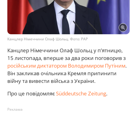
Канцлер Німеччини Олаф Шольц. Фото: PAP
Канцлер Німеччини Олаф Шольц у п’ятницю,
15 листопада, вперше за два роки поговорив з
російським диктатором Володимиром Путіним
.
Він закликав очільника Кремля припинити
війну та вивести війська з України.
Про це повідомляє
Süddeutsche Zeitung
.
Реклама