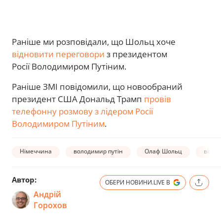
Раніше ми розповідали, що Шольц хоче
відновити переговори
з президентом
Росії Володимиром Путіним.
Раніше ЗМІ повідомили, що новообраний
президент США Дональд Трамп
провів
телефонну розмову з лідером Росії
Володимиром Путіним
.
Німеччина
володимир путін
Олаф Шольц
війна 
Автор:
ОБЕРИ НОВИНИ.LIVE В
Андрій
Горохов