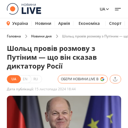
UA
Україна
Новини
Армія
Економіка
Спорт
Головна
Новини дня
Шольц провів розмову з Путіним — що 
Шольц провів розмову з
Путіним — що він сказав
диктатору Росії
UA
EN
RU
ОБЕРИ НОВИНИ.LIVE В
Дата публікації:
15 листопада 2024 18:44