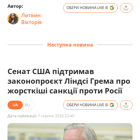
Автор:
ОБЕРИ НОВИНИ.LIVE В
Литвин
Вікторія
Наступна новина
Сенат США підтримав
законопроєкт Ліндсі Грема про
жорсткіші санкції проти Росії
UA
RU
ОБЕРИ НОВИНИ.LIVE В
Дата публікації:
7 серпня 2026 22:40