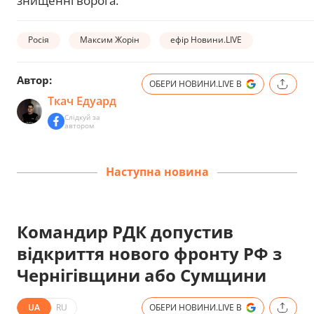
знищенні ворога.
Росія
Максим Жорін
ефір Новини.LIVE
Автор:
ОБЕРИ НОВИНИ.LIVE В
Ткач Едуард
Слідкуй за
автором
Наступна новина
Командир РДК допустив
відкриття нового фронту РФ з
Чернігівщини або Сумщини
UA
RU
ОБЕРИ НОВИНИ.LIVE В