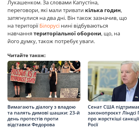
Лукашенком. За словами Капустіна,
переговори, які мали тривати
кілька годин
,
затягнулися на два дні. Він також зазначив, що
на території
Білорусі
нині відбуваються
навчання
територіальної оборони
, що, на
його думку, також потребує уваги.
Читайте також:
Вимагають діалогу з владою
Сенат США підтрима
та палять димові шашки: 23-й
законопроєкт Ліндсі
день протестів проти
про жорсткіші санкці
відставки Федорова
Росії