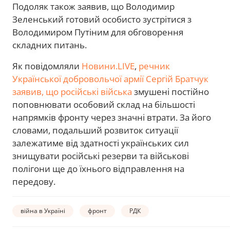
Подоляк також заявив, що Володимир
Зеленський готовий особисто зустрітися з
Володимиром Путіним для обговорення
складних питань.
Як повідомляли
Новини.LIVE
,
речник
Української добровольчої армії Сергій Братчук
заявив, що російські війська
змушені постійно
поповнювати особовий склад на більшості
напрямків фронту через значні втрати. За його
словами, подальший розвиток ситуації
залежатиме від здатності українських сил
знищувати російські резерви та військові
полігони ще до їхнього відправлення на
передову.
війна в Україні
фронт
РДК