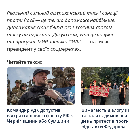
Реальний сильний американський тиск і санкції
проти Росії — це те, що допоможе найбільше.
Дипломатія стає ближчою з кожним кроком
тиску на агресора. Дякую всім, хто це розуміє
та просуває МИР завдяки СИЛІ"
, — написав
президент у своїх соцмережах.
Читайте також:
Командир РДК допустив
Вимагають діалогу з
відкриття нового фронту РФ з
та палять димові ша
Чернігівщини або Сумщини
день протестів проти
відставки Федорова