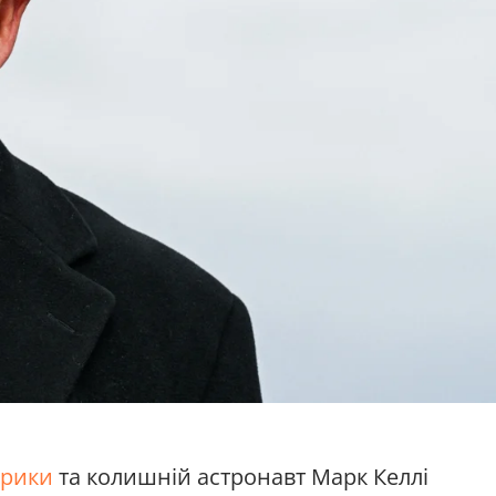
ерики
та колишній астронавт Марк Келлі