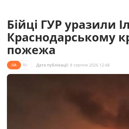
Бійці ГУР уразили І
Краснодарському кр
пожежа
Дата публікації:
8 серпня 2026 12:48
UA
RU