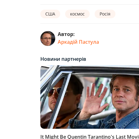
США
космос
Росія
Автор:
Аркадій Пастула