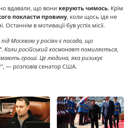
йно вдавали, що вони
керують чимось
. Крім
кого покласти провину
, коли щось іде не
. Останнім в мотивації був успіх місії.
під Москвою у росіян є посада, що
"
. Коли російський космонавт помиляється,
німають гроші. Це людина, яка ризикує
і"
, — розповів сенатор США.