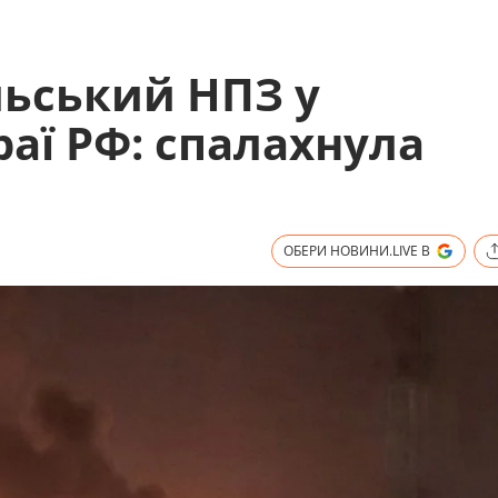
льський НПЗ у
аї РФ: спалахнула
ОБЕРИ НОВИНИ.LIVE В