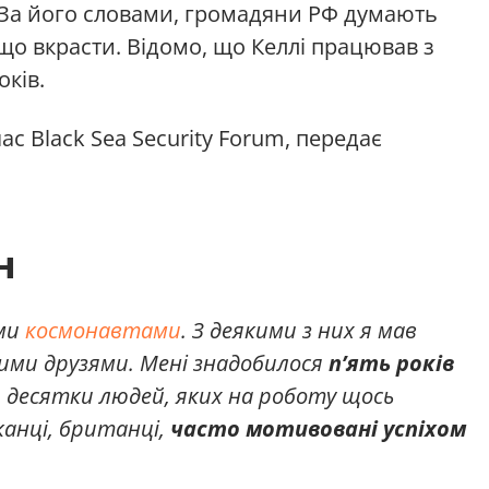
 За його словами, громадяни РФ думають
що вкрасти. Відомо, що Келлі працював з
ків.
ас Black Sea Security Forum, передає
н
ими
космонавтами
. З деякими з них я мав
шими друзями. Мені знадобилося
пʼять років
ю десятки людей, яких на роботу щось
канці, британці,
часто мотивовані успіхом