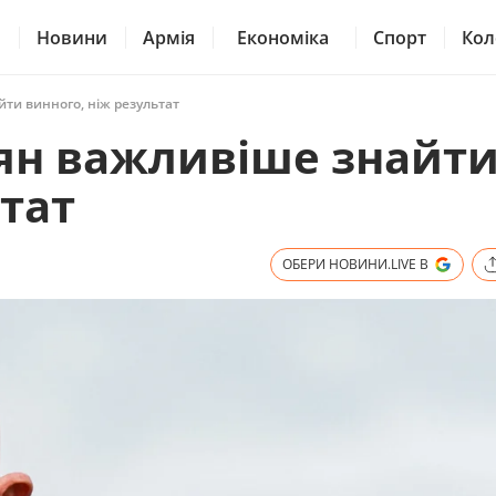
Новини
Армія
Економіка
Спорт
Кол
йти винного, ніж результат
іян важливіше знайт
ьтат
ОБЕРИ НОВИНИ.LIVE В