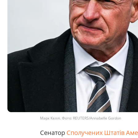
Марк Келлі. Фото: REUTERS/Annabelle Gordon
Сенатор
Сполучених Штатів Ам