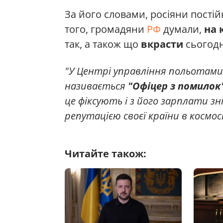
За його словами, росіяни пості
того, громадяни
РФ
думали,
на 
так, а також що
вкрасти
сьогодні
"У Центрі управління польотами 
називається
"Офіцер з помилок
це фіксують і з його зарплати з
репутацією своєї країни в космос
Читайте також: