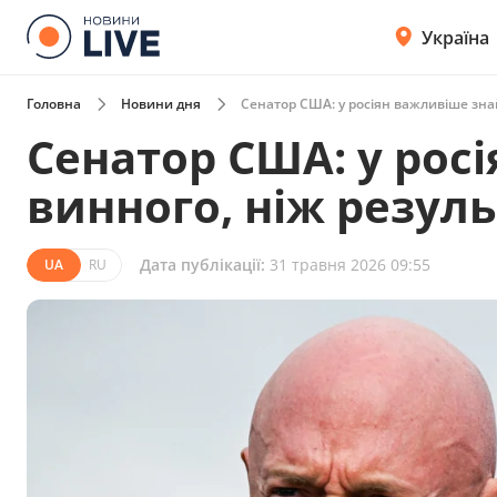
Україна
Головна
Новини дня
Сенатор США: у росіян важливіше зна
Сенатор США: у рос
винного, ніж резул
Дата публікації:
31 травня 2026 09:55
UA
RU