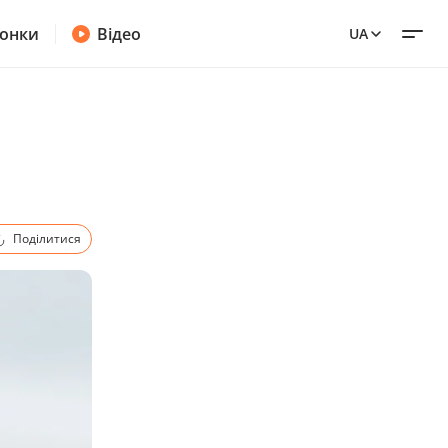
онки
Відео
UA
и
Поділитися