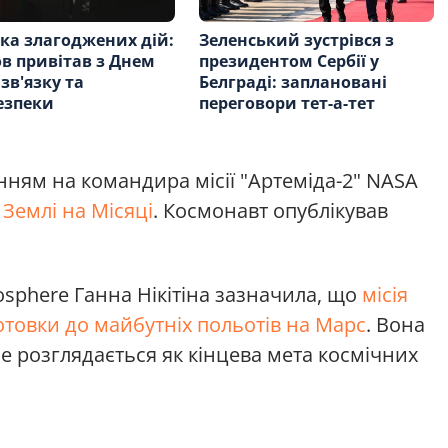
ка злагоджених дій:
Зеленський зустрівся з
в привітав з Днем
президентом Сербії у
зв'язку та
Белграді: заплановані
езпеки
переговори тет-а-тет
нням на командира місії "Артеміда-2" NASA
 Землі на Місяці
. Космонавт опублікував
osphere Ганна Нікітіна зазначила, що
місія
отовки до майбутніх польотів на Марс
. Вона
е розглядається як кінцева мета космічних