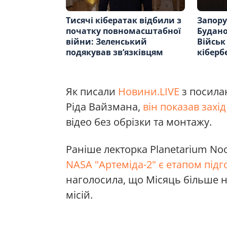
Тисячі кібератак відбили з
Запору
початку повномасштабної
Будано
війни: Зеленський
Військ 
подякував зв’язківцям
кіберб
Як писали
Новини.LIVE
з посила
Ріда Вайзмана,
він показав захід
відео без обрізки та монтажу.
Раніше лекторка Planetarium No
NASA "Артеміда-2" є етапом підг
наголосила, що Місяць більше н
місій.