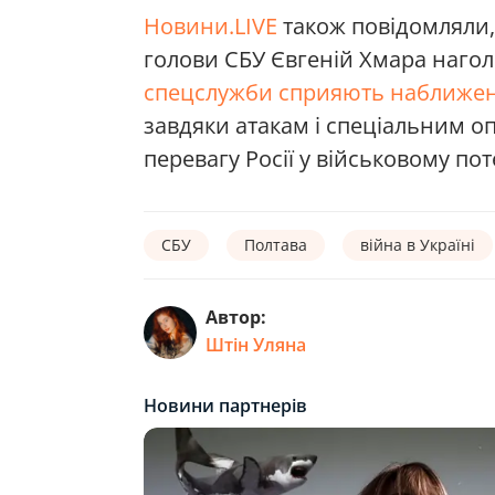
Новини.LIVE
також повідомляли
голови СБУ Євгеній Хмара наго
спецслужби сприяють наближе
завдяки атакам і спеціальним о
перевагу Росії у військовому пот
СБУ
Полтава
війна в Україні
Автор:
Штін Уляна