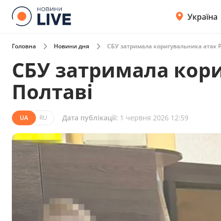
Україна
Головна
Новини дня
СБУ затримала коригувальника атак Р
СБУ затримала кори
Полтаві
Дата публікації:
1 червня 2026 12:59
UA
RU