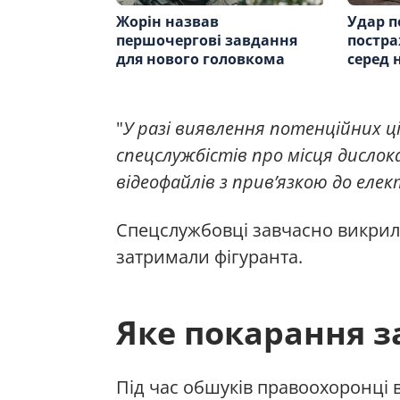
Жорін назвав
Удар п
першочергові завдання
постра
для нового головкома
серед 
"
У разі виявлення потенційних ці
спецслужбістів про місця дислока
відеофайлів з прив’язкою до ел
Спецслужбовці завчасно викрили 
затримали фігуранта.
Яке покарання з
Під час обшуків правоохоронці 