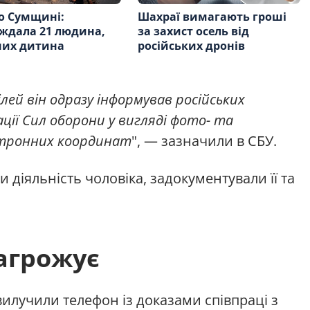
о Сумщині:
Шахраї вимагають гроші
ждала 21 людина,
за захист осель від
них дитина
російських дронів
лей він одразу інформував російських
ції Сил оборони у вигляді фото- та
ектронних координат
", — зазначили в СБУ.
діяльність чоловіка, задокументували її та
агрожує
вилучили телефон із доказами співпраці з