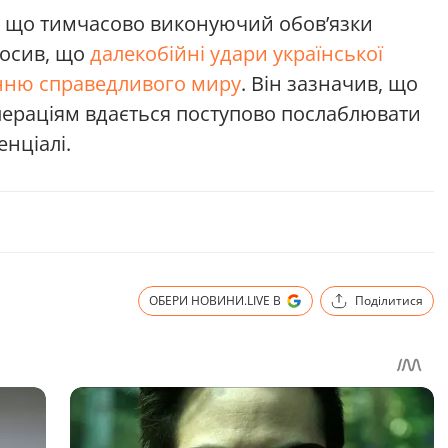
, що тимчасово виконуючий обов’язки
лосив, що
далекобійні удари української
нню справедливого миру
. Він зазначив, що
пераціям вдається поступово послаблювати
енціалі.
ОБЕРИ НОВИНИ.LIVE В
Поділитися