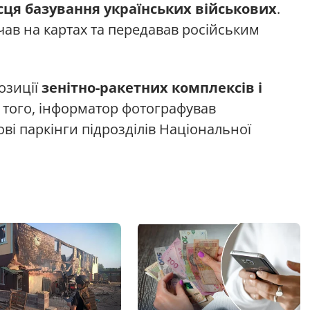
сця базування українських військових
.
ав на картах та передавав російським
озиції
зенітно-ракетних комплексів і
м того, інформатор фотографував
ові паркінги підрозділів Національної