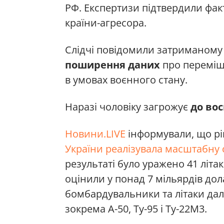
РФ. Експертизи підтвердили фак
країни-агресора.
Слідчі повідомили затриманому
поширення даних
про переміщ
в умовах воєнного стану.
Наразі чоловіку загрожує
до во
Новини.LIVE
інформували, що рі
України реалізувала масштабну
результаті було уражено 41 літак 
оцінили у понад 7 мільярдів дола
бомбардувальники та літаки да
зокрема А-50, Ту-95 і Ту-22М3.