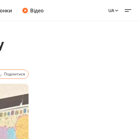
онки
Відео
UA
у
Поділитися