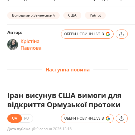
Володимир Зеленський
США
Patriot
Автор:
ОБЕРИ НОВИНИ.LIVE В
Крістіна
Павлова
Наступна новина
Іран висунув США вимоги для
відкриття Ормузької протоки
UA
RU
ОБЕРИ НОВИНИ.LIVE В
Дата публікації:
9 серпня 2026 13:18