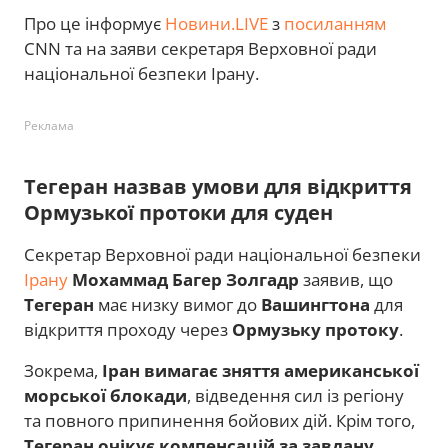
Про це інформує
Новини.LIVE
з
посиланням
CNN та на заяви секретаря Верховної ради
національної безпеки Ірану.
Реклама
Тегеран назвав умови для відкриття
Ормузької протоки для суден
Секретар Верховної ради національної безпеки
Ірану
Мохаммад Багер Золгадр
заявив, що
Тегеран
має низку вимог до
Вашингтона
для
відкриття проходу через
Ормузьку протоку
.
Зокрема,
Іран вимагає зняття американської
морської блокади
, відведення сил із регіону
та повного припинення бойових дій. Крім того,
Тегеран очікує компенсацій за завдану