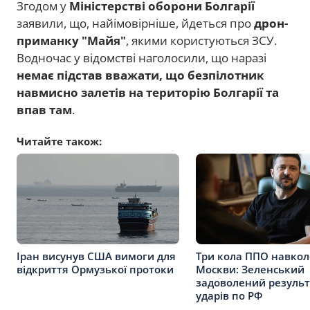
Згодом у
Міністерстві оборони Болгарії
заявили, що, найімовірніше, йдеться про
дрон-
приманку "Майя"
, якими користуються ЗСУ.
Водночас у відомстві наголосили, що наразі
немає підстав вважати, що безпілотник
навмисно залетів на територію Болгарії та
впав там
.
Читайте також:
Іран висунув США вимоги для
Три кола ППО навкол
відкриття Ормузької протоки
Москви: Зеленський
задоволений резуль
ударів по РФ