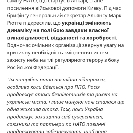
саміту НАТО, що стартує в Анкарі, стане
посилення військової допомоги Києву. Під час
брифінгу генеральний секретар Альянсу Марк
Рютте підкреслив, що
українці змінюють
динаміку на полі бою завдяки власної
винахідливості, відданості та хоробрості
.
Водночас очільник організації звернув увагу на
критичну необхідність зміцнення систем
захисту неба на тлі регулярного терору з боку
Російської Федерації.
"Їм потрібна наша постійна підтримка,
особливо коли йдеться про ППО. Росія
продовжує атаки безпілотників та ракет на
українські міста, і лише минулої ночі сталася ще
одна жахлива атака. Тож, поки Україна
продовжує захищати свій суверенітет,
союзники та партнери по НАТО повинні
продовжувати забезпечувати, щоб вона