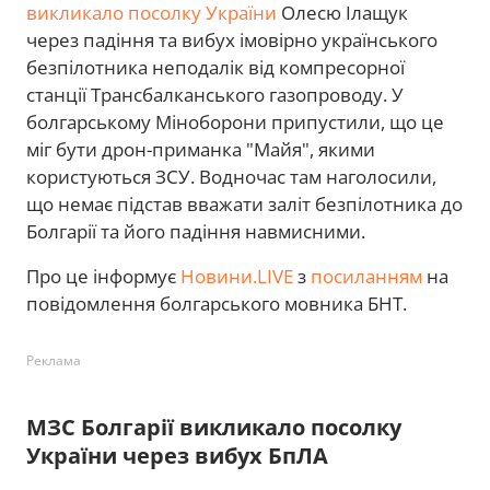
викликало посолку України
Олесю Ілащук
через падіння та вибух імовірно українського
безпілотника неподалік від компресорної
станції Трансбалканського газопроводу. У
болгарському Міноборони припустили, що це
міг бути дрон-приманка "Майя", якими
користуються ЗСУ. Водночас там наголосили,
що немає підстав вважати заліт безпілотника до
Болгарії та його падіння навмисними.
Про це інформує
Новини.LIVE
з
посиланням
на
повідомлення болгарського мовника БНТ.
Реклама
МЗС Болгарії викликало посолку
України через вибух БпЛА