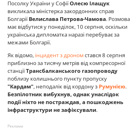
Посолку України у Софії
Олесю Ілащук
викликала міністерка закордонних справ
Болгарії
Велислава Петрова-Чамова
. Розмова
має відбутися у понеділок, 10 серпня, оскільки
українська дипломатка наразі перебуває за
межами Болгарії.
Як відомо,
інцидент з дроном
стався 8 серпня
приблизно за тисячу метрів від компресорної
станції
Трансбалканського газопроводу
поблизу колишнього пункту пропуску
"Кардам"
, неподалік від кордону з
Румунією
.
Безпілотник вибухнув, однак унаслідок
події ніхто не постраждав, а пошкоджень
інфраструктури не зафіксували
.
Реклама