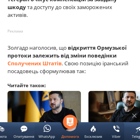
шкоду
та доступу до своїх заморожених
активів.
Реклама
Золгадр наголосив, що
відкриття Ормузької
протоки залежить від зміни поведінки
Сполучених Штатів
. Свою позицію іранський
посадовець сформулював так:
Читайте також:
люта
Опитування
WhatsApp
Ексклюзив
Viber
Tele
Допомога
Зеленський назвав головну
Три кола ППО навкол