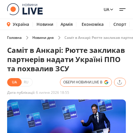
UA
Україна
Новини
Армія
Економіка
Спорт
Головна
Новини дня
Саміт в Анкарі: Рютте закликав партн
Саміт в Анкарі: Рютте закликав
партнерів надати Україні ППО
та похвалив ЗСУ
UA
RU
ОБЕРИ НОВИНИ.LIVE В
Дата публікації:
6 липня 2026 18:55