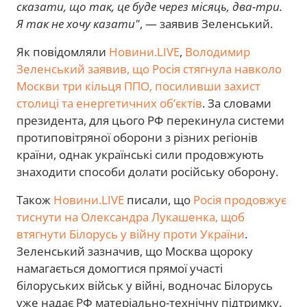
сказати, що так, це буде через місяць, два-три.
Я так не хочу казати"
, — заявив Зеленський.
Як повідомляли
Новини.LIVE
,
Володимир
Зеленський заявив, що Росія стягнула навколо
Москви три кільця ППО, посиливши захист
столиці та енергетичних об’єктів
. За словами
президента, для цього РФ перекинула системи
протиповітряної оборони з різних регіонів
країни, однак українські сили продовжують
знаходити способи долати російську оборону.
Також
Новини.LIVE
писали, що
Росія продовжує
тиснути на Олександра Лукашенка, щоб
втягнути Білорусь у війну проти України
.
Зеленський зазначив, що Москва щороку
намагається домогтися прямої участі
білоруських військ у війні, водночас Білорусь
уже надає РФ матеріально-технічну підтримку.