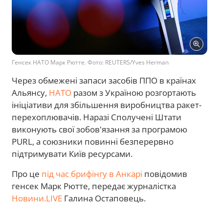
Генсек НАТО Марк Рютте. Фото: REUTERS/Yves Herman
Через обмежені запаси засобів ППО в країнах
Альянсу,
НАТО
разом з Україною розгортають
ініціативи для збільшення виробництва ракет-
перехоплювачів. Наразі Сполучені Штати
виконують свої зобов'язання за програмою
PURL, а союзники повинні безперервно
підтримувати Київ ресурсами.
Про це
під час брифінгу в Анкарі
повідомив
генсек Марк Рютте, передає журналістка
Новини.LIVE
Галина Остаповець.