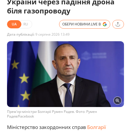
України через падіння дрона
біля газопроводу
UA
RU
ОБЕРИ НОВИНИ.LIVE В
Дата публікації:
9 серпня 2026 13:49
Прем'єр-міністри Болгарії Румен Радев. Фото: Румен
Радев/Facebook
Міністерство закордонних справ
Болгарії