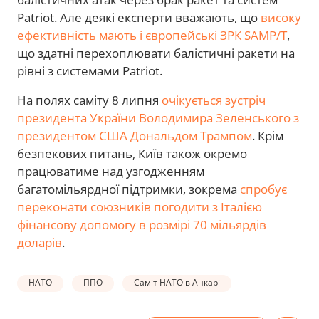
Patriot. Але деякі експерти вважають, що
високу
ефективність мають і європейські ЗРК SAMP/T
,
що здатні перехоплювати балістичні ракети на
рівні з системами Patriot.
На полях саміту 8 липня
очікується зустріч
президента України Володимира Зеленського з
президентом США Дональдом Трампом
. Крім
безпекових питань, Київ також окремо
працюватиме над узгодженням
багатомільярдної підтримки, зокрема
спробує
переконати союзників погодити з Італією
фінансову допомогу в розмірі 70 мільярдів
доларів
.
НАТО
ППО
Саміт НАТО в Анкарі