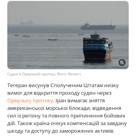
Судна в Ормузькій протоці. Фото: Reuters
Тегеран висунув Сполученим Штатам низку
вимог для відкриття проходу суден через
Ормузьку протоку
. Іран вимагає зняття
американської морської блокади, відведення
сил із регіону та повного припинення бойових
дій. Також країна очікує компенсацій за завдану
шкоду та доступу до заморожених активів.