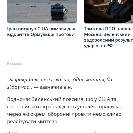
Іран висунув США вимоги для
Три кола ППО навкол
відкриття Ормузької протоки
Москви: Зеленський
задоволений резуль
ударів по РФ
Реклама
"Бюрократія, як я і сказав, з’їдає життя, бо
з’їдає час",
— зазначив він.
Водночас Зеленський пояснив, що у США та
європейських країнах діють усталені правила,
через які окремі оборонні проєкти неможливо
реалізувати миттєво.