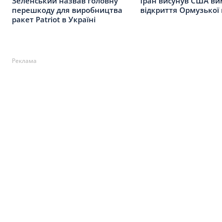
Зеленський назвав головну
Іран висунув США ви
перешкоду для виробництва
відкриття Ормузької
ракет Patriot в Україні
Реклама