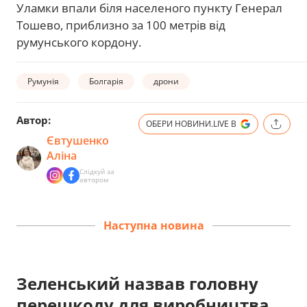
Уламки впали біля населеного пункту Генерал
Тошево, приблизно за 100 метрів від
румунського кордону.
Румунія
Болгарія
дрони
Автор:
ОБЕРИ НОВИНИ.LIVE В
Євтушенко
Аліна
Слідкуй за
автором
Наступна новина
Зеленський назвав головну
перешкоду для виробництва