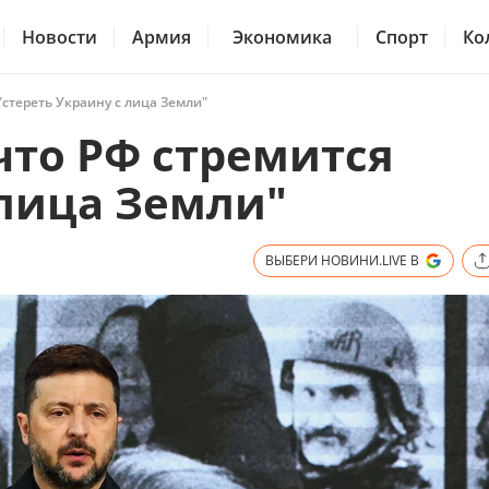
Новости
Армия
Экономика
Спорт
Ко
"стереть Украину с лица Земли"
что РФ стремится
 лица Земли"
ВЫБЕРИ НОВИНИ.LIVE В