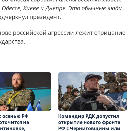
 Одессе, Киеве и Днепре. Это обычные люди
дчеркнул президент.
снове российской агрессии лежит отрицание
ударства.
 осенью РФ
Командир РДК допустил
оточится на
открытие нового фронта
нтиновке,
РФ с Черниговщины или