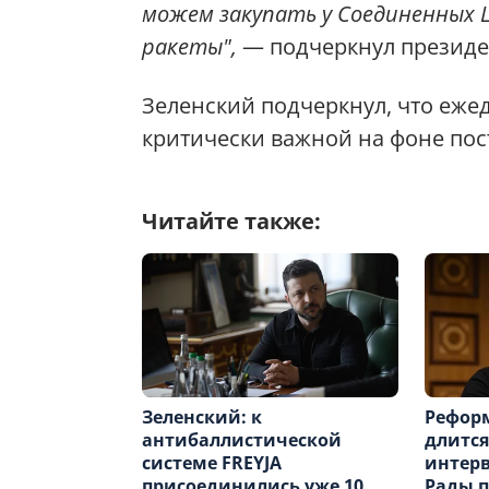
можем закупать у Соединенных
ракеты",
— подчеркнул президе
Зеленский подчеркнул, что еже
критически важной на фоне пос
Читайте также:
Зеленский: к
Рефор
антибаллистической
длится
системе FREYJA
интерв
присоединились уже 10
Рады п