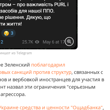
иншот из Telegram
ее Зеленский
поблагодарил
вых санкций против структур
, связанных с
ов и вербовкой иностранцев для участия в
нт назвал эти ограничения "серьезным
агрессора.
Украине средства и ценности "Ощадбанка"
,