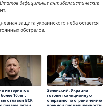
 Штатов дефицитные антибаллистические
нт.
дневная защита украинского неба остается
тоянных обстрелов.
ма интернатов
Зеленский: Украина
 более 10 лет:
готовит санкционную
ью с главой ВСК
операцию по ограничению
о правам детей
военной промышленности