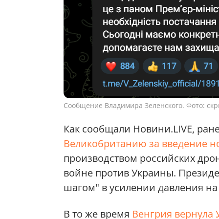
Сообщение Владимира Зеленского. Фото: скр
Как сообщали Новини.LIVE, ран
Великобританию за введение но
производством российских дрон
войне против Украины. Президе
шагом" в усилении давления на 
В то же время
Венгрия вернула 