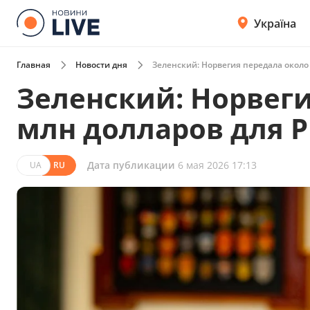
Україна
Главная
Новости дня
Зеленский: Норвегия передала около
Зеленский: Норвеги
млн долларов для 
Дата публикации
6 мая 2026 17:13
UA
RU