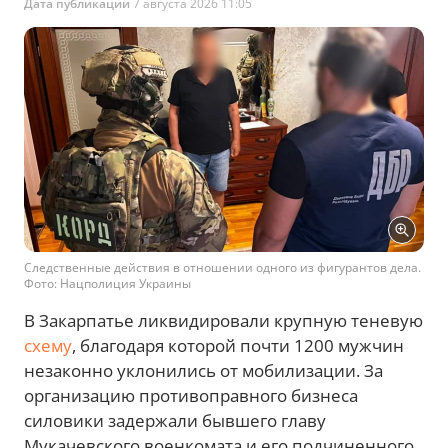
Дата публикации
7 августа 2026 11:05
Следственные действия в отношении одного из фигурантов дела.
Фото: Нацполиция Украины
В Закарпатье ликвидировали крупную теневую
схему
, благодаря которой почти 1200 мужчин
незаконно уклонились от мобилизации. За
организацию противоправного бизнеса
силовики задержали бывшего главу
Мукачевского военкомата и его подчиненного,