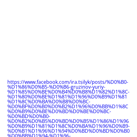
https://www.facebook.com/ira.tsilyk/posts/%D0%B0-
%D1%86%D0%B5-%D0%B6-gruzinov-yuriy-
%D1%85%D0%BE%D0%B4%D0%B8%D1%82%D1%8C-
%D1%80%D0%BE%D1%81%D1%96%D0%B9%D1%81
%D1%8C%D0%BA%D0%B8%D0%BC-
%D0%BF%D0%B0%D0%B2%D1%96%D0%BB%D1%8C
%D0%B9%D0%BE%D0%BD%D0%BE%D0%BC-
%D0%BD%D0%B0-
%D0%B2%D0%B5%D0%BD%D0%B5%D1%86%D1%96
%D0%B9%D1%81%D1%8C%D0%BA%D1%96%D0%B9-
%D0%B1%D1%96%D1%94%D0%BD%D0%BD%D0%B0
%D0%BB%D1%94-%D1%96-