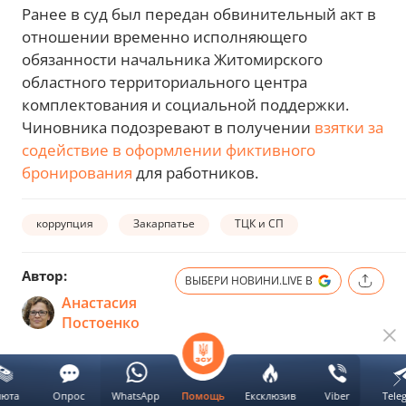
Ранее в суд был передан обвинительный акт в
отношении временно исполняющего
обязанности начальника Житомирского
областного территориального центра
комплектования и социальной поддержки.
Чиновника подозревают в получении
взятки за
содействие в оформлении фиктивного
бронирования
для работников.
коррупция
Закарпатье
ТЦК и СП
Автор:
ВЫБЕРИ НОВИНИ.LIVE В
Анастасия
Постоенко
Следующая новость
люта
Опрос
WhatsApp
Ексклюзив
Viber
Tele
Помощь