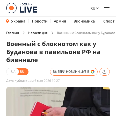
RU
Україна
Новости
Армия
Экономика
Спорт
Главная
Новости дня
Военный с блокнотом как у Буданова
Военный с блокнотом как у
Буданова в павильоне РФ на
биеннале
UA
RU
ВЫБЕРИ НОВИНИ.LIVE В
Дата публикации
6 мая 2026 19:27