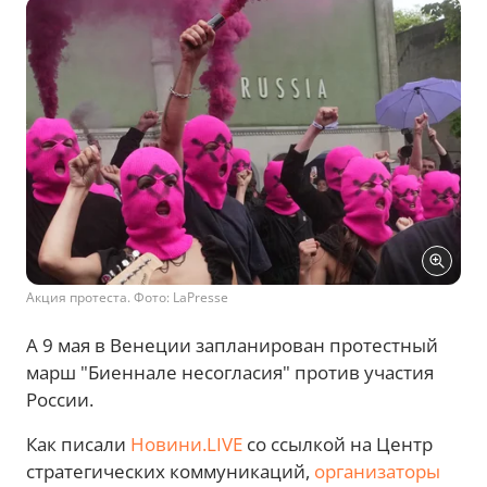
Акция протеста. Фото: LaPresse
А 9 мая в Венеции запланирован протестный
марш "Биеннале несогласия" против участия
России.
Как писали
Новини.LIVE
со ссылкой на Центр
стратегических коммуникаций,
организаторы