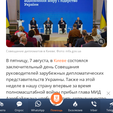
Совещание дипломатов в Киеве. Фото: mfa.gov.ua
В пятницу, 7 августа, в
Киеве
состоялся
заключительный день Совещания
руководителей зарубежных дипломатических
представительств Украины. Также на этой
неделе в нашу страну впервые за время
полномасштабной войны прибыл глава МИД
Азербайджана, чтобы обсудить сотрудничество
в энергетической сфере.
люта
Опрос
WhatsApp
Ексклюзив
Viber
Tele
Помощь