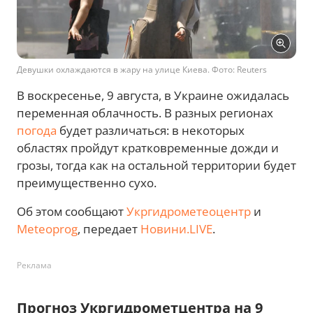
Девушки охлаждаются в жару на улице Киева. Фото: Reuters
В воскресенье, 9 августа, в Украине ожидалась
переменная облачность. В разных регионах
погода
будет различаться: в некоторых
областях пройдут кратковременные дожди и
грозы, тогда как на остальной территории будет
преимущественно сухо.
Об этом сообщают
Укргидрометеоцентр
и
Meteoprog
, передает
Новини.LIVE
.
Реклама
Прогноз Укргидрометцентра на 9