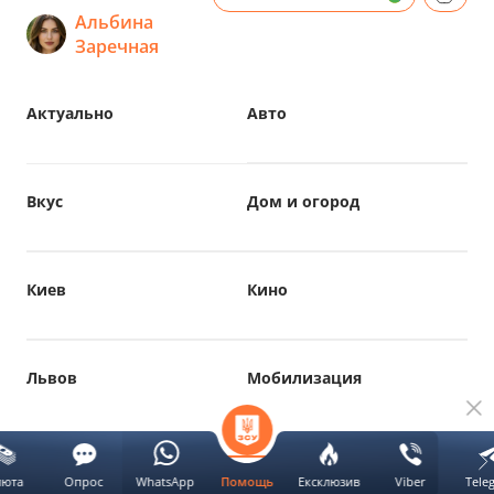
Альбина
Заречная
Актуально
Авто
Вкус
Дом и огород
Киев
Кино
Львов
Мобилизация
Развернуть
люта
Опрос
WhatsApp
Ексклюзив
Viber
Tele
Помощь