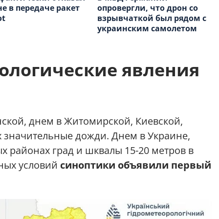
е в передаче ракет
опровергли, что дрон со
ot
взрывчаткой был рядом с
украинским самолетом
ологические явления
ской, днем в Житомирской, Киевской,
 значительные дожди. Днем в Украине,
ых районах град и шквалы 15-20 метров в
дных условий
синоптики объявили первый