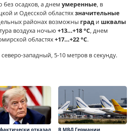
 без осадков, а днем
умеренные
, в
цкой и Одесской областях
значительные
отдельных районах возможны
град
и
шквалы
атура воздуха ночью
+13...+18 °C
, днем
томирской областях
+17...+22 °C
.
 северо-западный, 5-10 метров в секунду.
фактически отказал
В МВД Германии