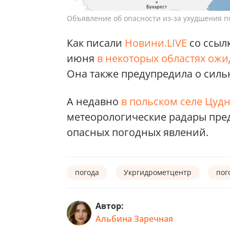
Объявление об опасности из-за ухудшения п
Как писали
Новини.LIVE
со ссыл
июня
в некоторых областях ож
Она также предупредила о сильн
А недавно
в польском селе Цуд
метеорологические радары пре
опасных погодных явлений.
погода
Укргидрометцентр
пог
Автор:
Альбина Заречная