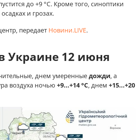
устится до +9 °C. Кроме того, синоптики
осадках и грозах.
ентр, передает
Новини.LIVE
.
в Украине 12 июня
ачительные, днем умеренные
дожди
, а
ура воздуха ночью
+9...+14 °C
, днем
+15...+20