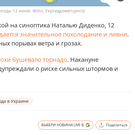
огоды 12 июня. Фото: Укргидрометцентр
кой на синоптика Наталью Диденко, 12
идается значительное похолодание и ливни
.
ых порывах ветра и грозах.
нохи бушевало торнадо
. Накануне
дупреждали о риске сильных штормов и
ода в Украине
ВЫБЕРИ НОВИНИ.LIVE В
Поделиться