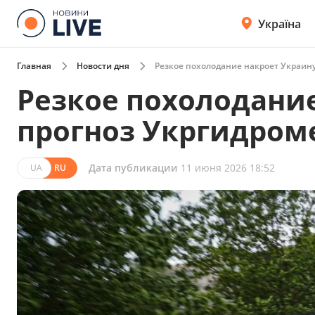
Україна
Главная
Новости дня
Резкое похолодание накроет Украину
Резкое похолодание
прогноз Укргидроме
Дата публикации
11 июня 2026 18:52
UA
RU