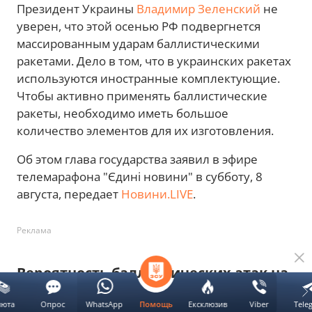
Президент Украины
Владимир Зеленский
не
уверен, что этой осенью РФ подвергнется
массированным ударам баллистическими
ракетами. Дело в том, что в украинских ракетах
используются иностранные комплектующие.
Чтобы активно применять баллистические
ракеты, необходимо иметь большое
количество элементов для их изготовления.
Об этом глава государства заявил в эфире
телемарафона "Єдині новини" в субботу, 8
августа, передает
Новини.LIVE
.
Реклама
Вероятность баллистических атак на
РФ
люта
Опрос
WhatsApp
Ексклюзив
Viber
Tele
Помощь