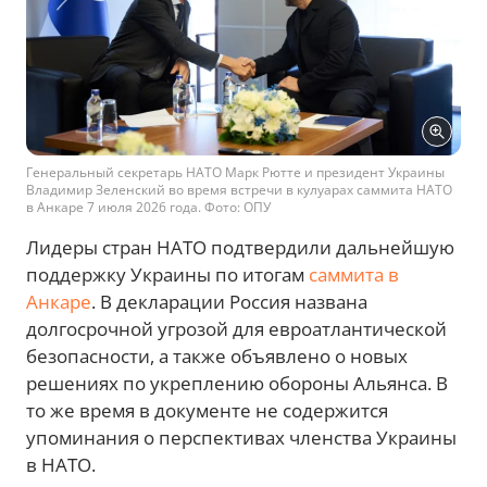
Генеральный секретарь НАТО Марк Рютте и президент Украины
Владимир Зеленский во время встречи в кулуарах саммита НАТО
в Анкаре 7 июля 2026 года. Фото: ОПУ
Лидеры стран НАТО подтвердили дальнейшую
поддержку Украины по итогам
саммита в
Анкаре
. В декларации Россия названа
долгосрочной угрозой для евроатлантической
безопасности, а также объявлено о новых
решениях по укреплению обороны Альянса. В
то же время в документе не содержится
упоминания о перспективах членства Украины
в НАТО.