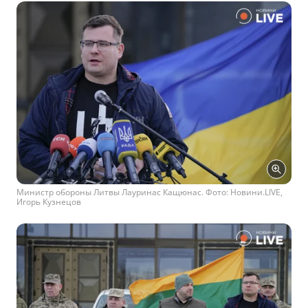
Министр обороны Литвы Лауринас Кащюнас. Фото: Новини.LIVE,
Игорь Кузнецов