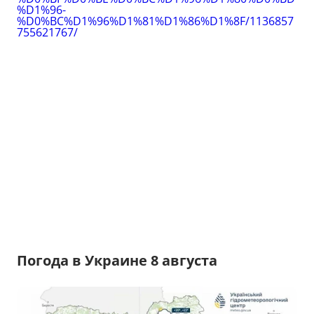
%D1%96-
%D0%BC%D1%96%D1%81%D1%86%D1%8F/1136857
755621767/
Погода в Украине 8 августа