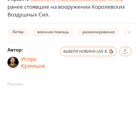
ранее стоявшие на вооружении Королевских
Воздушных Сил.
Литва
военная помощь
разминирование
война
Автор:
ВЫБЕРИ НОВИНИ.LIVE В
Игорь
Кузнецов
Реклама