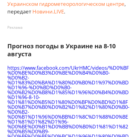
Украинском гидрометеорологическом центре
,
передает
Новини.LIVE
.
Реклама
Прогноз погоды в Украине на 8-10
августа
https://www.facebook.com/UkrHMC/videos/%D0%BF
%D0%BE%D0%B3%D0%BE%D0%B4%D0%B0-
%D0%B2-
%D1%83%D0%BA%D1%80%D0%B0%D1%97%D0%BD
%D1%96-%D0%BD%D0%B0-
%D0%B2%D0%B8%D1%85%D1%96%D0%B4%D0%BD
%D1%96-8-10-
%D1%81%D0%B5%D1%80%D0%BF%D0%BD%D1%8F
%D0%B7%D0%B0%D0%B2%D1%82%D1%80%D0%B0-
%D0%B2-
%D0%B1%D1%96%D0%BB%D1%8C%D1%88%D0%BE
%D1%81%D1%82%D1%96-
%D0%BE%D0%B1%D0%BB%D0%B0%D1%81%D1%82
%D0%B5%D0%B9-
%D0%BF%D0%BE%D0%BC%D1%96%D1%80%D0%BD