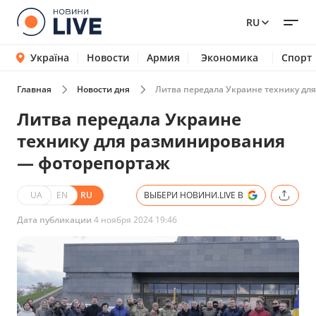
RU
Україна
Новости
Армия
Экономика
Спорт
Главная
Новости дня
Литва передала Украине технику дл
Литва передала Украине
технику для разминирования
— фоторепортаж
UA
EN
RU
ВЫБЕРИ НОВИНИ.LIVE В
Дата публикации
4 ноября 2024 19:46