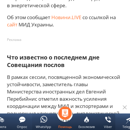
в энергетической сфере.
Об этом сообщает
Новини.LIVE
со ссылкой на
сайт
МИД Украины.
Реклама
Что известно о последнем дне
Совещания послов
В рамках сессии, посвященной экономической
устойчивости, заместитель главы
Министерства иностранных дел Евгений
Перебийнис отметил важность усиления
координации между МИД и экспортерами и
подчеркнул ключевую роль дипломатической
службы в поддержании макроэкономической
люта
Опрос
WhatsApp
Ексклюзив
Viber
Tele
стабильности и создании условий для
Помощь