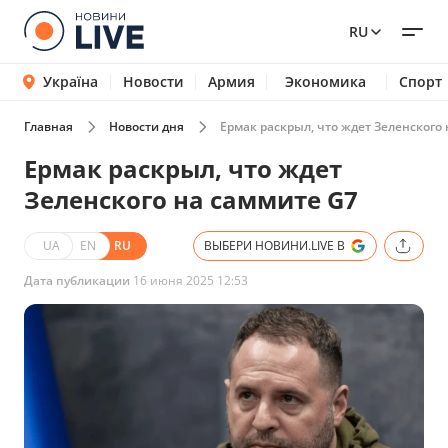
RU
Україна
Новости
Армия
Экономика
Спорт
Главная
Новости дня
Ермак раскрыл, что ждет Зеленского
Ермак раскрыл, что ждет
Зеленского на саммите G7
UA
EN
RU
ВЫБЕРИ НОВИНИ.LIVE В
Дата публикации
16 июня 2025 12:53