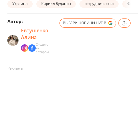
Украина
Кирилл Буданов
сотрудничество
Форум
Автор:
ВЫБЕРИ НОВИНИ.LIVE В
Евтушенко
Алина
Следите
за
автором
Реклама