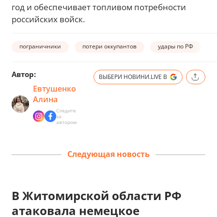
год и обеспечивает топливом потребности
российских войск.
пограничники
потери оккупантов
удары по РФ
Автор:
ВЫБЕРИ НОВИНИ.LIVE В
Евтушенко
Алина
Следите
за
автором
Следующая новость
В Житомирской области РФ
атаковала немецкое