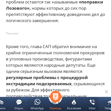
проблем остаются так называемые
«поправки
Лозового»,
нормы которых до сих пор
препятствуют эффективному доведению дел до
логического завершения.
Реклама
Кроме того, глава САП обратил внимание на
крайне ограниченные полномочия прокуроров
в уголовных производствах, фигурантами
которых являются народные депутаты. Еще
одним серьезным вызовом являются
регулярные проблемы с процедурой
экстрадиции подозреваемых
, скрывающихся
за рубежом. Для эффективного
противодействия транснациональным
коррупционным схемам, как подчеркнул
Клименко, украинским
правоохранителям
люта
Опрос
WhatsApp
Ексклюзив
Viber
Tele
Помощь