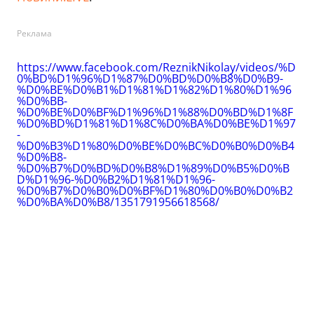
Реклама
https://www.facebook.com/ReznikNikolay/videos/%D
0%BD%D1%96%D1%87%D0%BD%D0%B8%D0%B9-
%D0%BE%D0%B1%D1%81%D1%82%D1%80%D1%96
%D0%BB-
%D0%BE%D0%BF%D1%96%D1%88%D0%BD%D1%8F
%D0%BD%D1%81%D1%8C%D0%BA%D0%BE%D1%97
-
%D0%B3%D1%80%D0%BE%D0%BC%D0%B0%D0%B4
%D0%B8-
%D0%B7%D0%BD%D0%B8%D1%89%D0%B5%D0%B
D%D1%96-%D0%B2%D1%81%D1%96-
%D0%B7%D0%B0%D0%BF%D1%80%D0%B0%D0%B2
%D0%BA%D0%B8/1351791956618568/