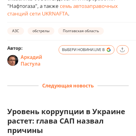
"Нафтогаза", а также
семь автозаправочных
станций сети UKRNAFTA
.
АЗС
обстрелы
Полтавская область
Автор:
ВЫБЕРИ НОВИНИ.LIVE В
Аркадий
Пастула
Следующая новость
Уровень коррупции в Украине
растет: глава САП назвал
причины