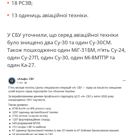
18 РСЗВ;
13 одиниць авіаційної техніки.
У СБУ уточнили, що серед авіаційної техніки
було знищено два Су-30 та один Су-30СМ.
Також пошкоджено один МіГ-31БМ, п’ять Су-24,
один Су-27П, один Су-30, один Мі-8МТПР та
один Ка-27.