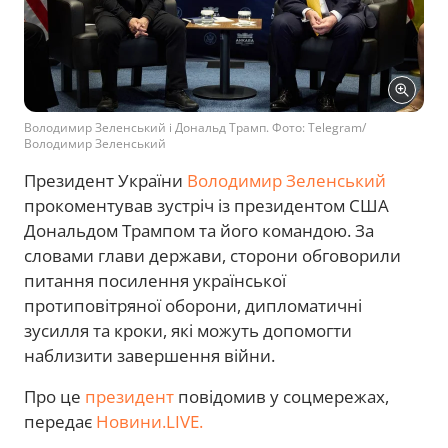
Володимир Зеленський і Дональд Трамп. Фото: Telegram/
Володимир Зеленський
Президент України
Володимир Зеленський
прокоментував зустріч із президентом США
Дональдом Трампом та його командою. За
словами глави держави, сторони обговорили
питання посилення української
протиповітряної оборони, дипломатичні
зусилля та кроки, які можуть допомогти
наблизити завершення війни.
Про це
президент
повідомив у соцмережах,
передає
Новини.LIVE.