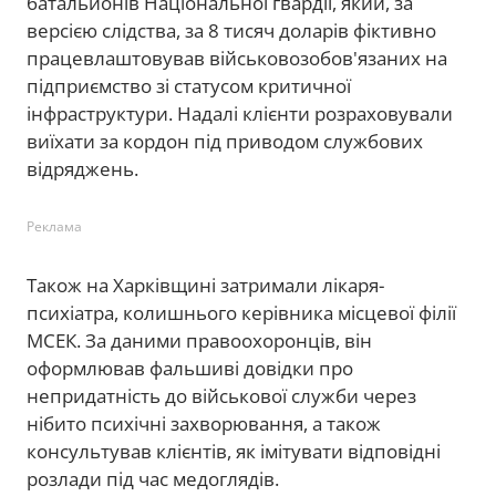
батальйонів Національної гвардії, який, за
версією слідства, за 8 тисяч доларів фіктивно
працевлаштовував військовозобов'язаних на
підприємство зі статусом критичної
інфраструктури. Надалі клієнти розраховували
виїхати за кордон під приводом службових
відряджень.
Реклама
Також на Харківщині затримали лікаря-
психіатра, колишнього керівника місцевої філії
МСЕК. За даними правоохоронців, він
оформлював фальшиві довідки про
непридатність до військової служби через
нібито психічні захворювання, а також
консультував клієнтів, як імітувати відповідні
розлади під час медоглядів.