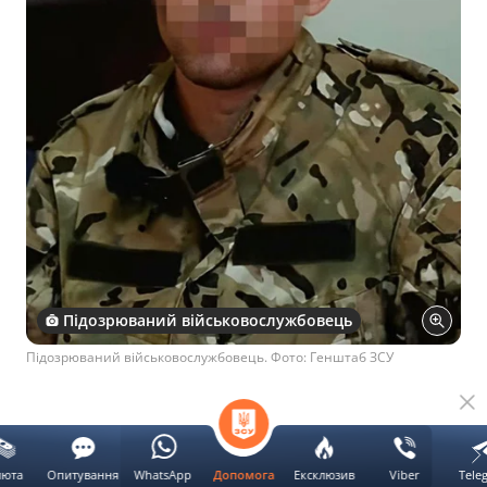
Підозрюваний військовослужбовець
Підозрюваний військовослужбовець. Фото: Генштаб ЗСУ
Реклама
люта
Опитування
WhatsApp
Ексклюзив
Viber
Tele
Допомога