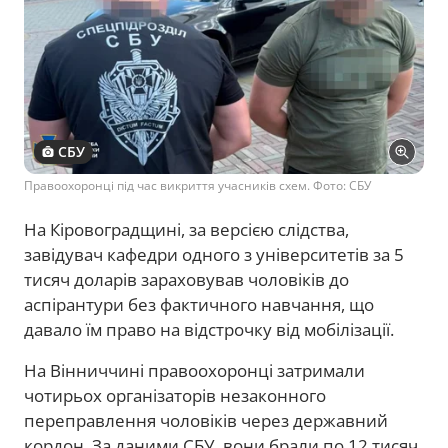
СБУ
Правоохоронці під час викриття учасників схем. Фото: СБУ
На Кіровоградщині, за версією слідства,
завідувач кафедри одного з університетів за 5
тисяч доларів зараховував чоловіків до
аспірантури без фактичного навчання, що
давало їм право на відстрочку від мобілізації.
На Вінниччині правоохоронці затримали
чотирьох організаторів незаконного
переправлення чоловіків через державний
кордон. За даними СБУ, вони брали по 12 тисяч