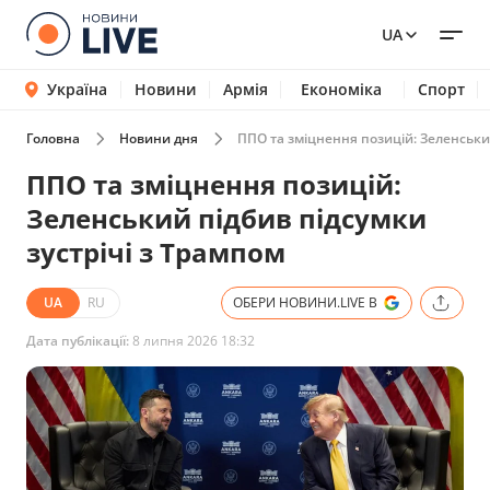
UA
Україна
Новини
Армія
Економіка
Спорт
Головна
Новини дня
ППО та зміцнення позицій: Зеленський
ППО та зміцнення позицій:
Зеленський підбив підсумки
зустрічі з Трампом
UA
RU
ОБЕРИ НОВИНИ.LIVE В
Дата публікації:
8 липня 2026 18:32