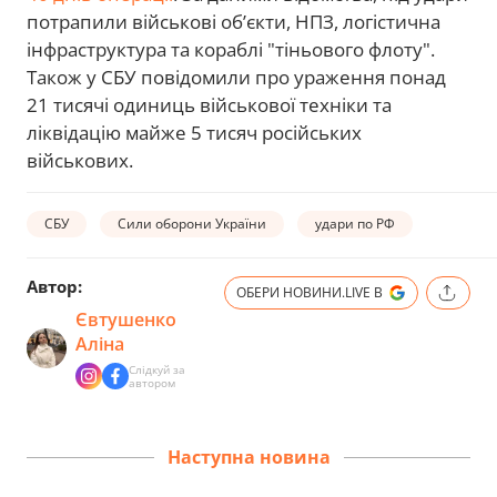
потрапили військові об’єкти, НПЗ, логістична
інфраструктура та кораблі "тіньового флоту".
Також у СБУ повідомили про ураження понад
21 тисячі одиниць військової техніки та
ліквідацію майже 5 тисяч російських
військових.
СБУ
Сили оборони України
удари по РФ
Автор:
ОБЕРИ НОВИНИ.LIVE В
Євтушенко
Аліна
Слідкуй за
автором
Наступна новина