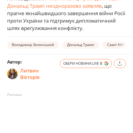
Дональд Трамп неодноразово заявляв
, що
прагне якнайшвидшого завершення війни Росії
проти України та підтримує дипломатичний
шлях врегулювання конфлікту.
Володимир Зеленський
Дональд Трамп
Саміт НАТО в 
Автор:
ОБЕРИ НОВИНИ.LIVE В
Литвин
Вікторія
Реклама