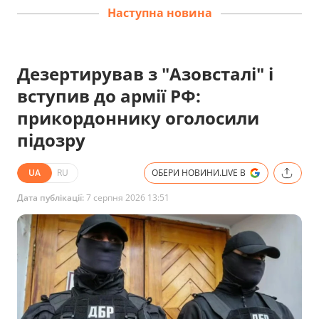
Наступна новина
Дезертирував з "Азовсталі" і
вступив до армії РФ:
прикордоннику оголосили
підозру
UA
RU
ОБЕРИ НОВИНИ.LIVE В
Дата публікації:
7 серпня 2026 13:51