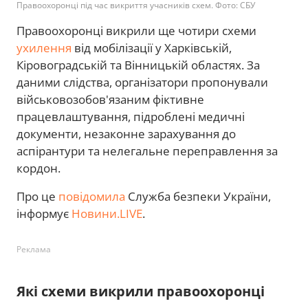
Правоохоронці під час викриття учасників схем. Фото: СБУ
Правоохоронці викрили ще чотири схеми
ухилення
від мобілізації у Харківській,
Кіровоградській та Вінницькій областях. За
даними слідства, організатори пропонували
військовозобов'язаним фіктивне
працевлаштування, підроблені медичні
документи, незаконне зарахування до
аспірантури та нелегальне переправлення за
кордон.
Про це
повідомила
Служба безпеки України,
інформує
Новини.LIVE
.
Реклама
Які схеми викрили правоохоронці