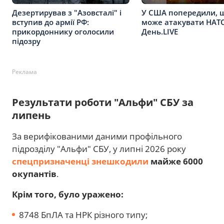
Дезертирував з "Азовсталі" і
У США попередили, 
вступив до армії РФ:
може атакувати НАТО
прикордоннику оголосили
День.LIVE
підозру
Реклама
Результати роботи "Альфи" СБУ за
липень
За верифікованими даними профільного
підрозділу "Альфи" СБУ, у липні 2026 року
спецпризначенці знешкодили
майже 6000
окупантів
.
Крім того, було уражено:
8748 БпЛА та НРК різного типу;