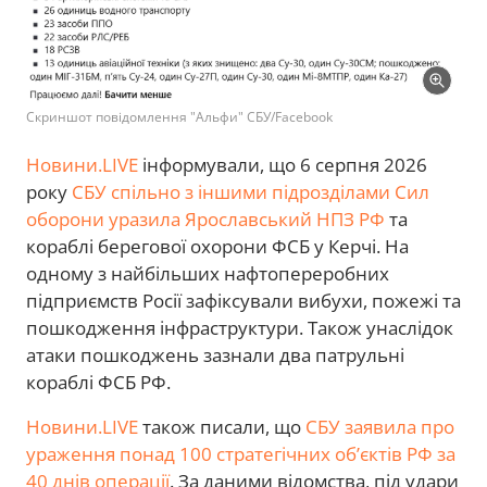
Скриншот повідомлення "Альфи" СБУ/Facebook
Новини.LIVE
інформували, що 6 серпня 2026
року
СБУ спільно з іншими підрозділами Сил
оборони уразила Ярославський НПЗ РФ
та
кораблі берегової охорони ФСБ у Керчі. На
одному з найбільших нафтопереробних
підприємств Росії зафіксували вибухи, пожежі та
пошкодження інфраструктури. Також унаслідок
атаки пошкоджень зазнали два патрульні
кораблі ФСБ РФ.
Новини.LIVE
також писали, що
СБУ заявила про
ураження понад 100 стратегічних об’єктів РФ за
40 днів операції
. За даними відомства, під удари