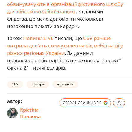
обвинувачують в організації фіктивного шлюбу
для військовозобов'язаного
. За даними
слідства, це мало допомогти чоловікові
незаконно виїхати за кордон.
Також
Новини.LIVE
писали, що
СБУ раніше
викрила дев'ять схем ухилення від мобілізації у
різних регіонах України
. За даними
правоохоронців, вартість незаконних "послуг"
сягала 21 тисячі доларів.
СБУ
підозра
ухилянти
Автор:
ОБЕРИ НОВИНИ.LIVE В
Крістіна
Павлова