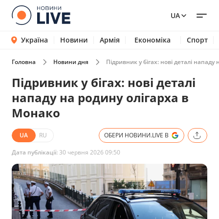
UA
Україна
Новини
Армія
Економіка
Спорт
Головна
Новини дня
Підривник у бігах: нові деталі нападу
Підривник у бігах: нові деталі
нападу на родину олігарха в
Монако
UA
RU
ОБЕРИ НОВИНИ.LIVE В
Дата публікації:
30 червня 2026 09:50