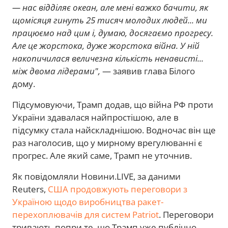
— нас відділяє океан, але мені важко бачити, як
щомісяця гинуть 25 тисяч молодих людей... ми
працюємо над цим і, думаю, досягаємо прогресу.
Але це жорстока, дуже жорстока війна. У ній
накопичилася величезна кількість ненависті...
між двома лідерами",
— заявив глава Білого
дому.
Підсумовуючи, Трамп додав, що війна РФ проти
України здавалася найпростішою, але в
підсумку стала найскладнішою. Водночас він ще
раз наголосив, що у мирному врегулюванні є
прогрес. Але який саме, Трамп не уточнив.
Як повідомляли Новини.LIVE, за даними
Reuters,
США продовжують переговори з
Україною щодо виробництва ракет-
перехоплювачів для систем Patriot
. Переговори
тривають попри те, що Трамп уже публічно