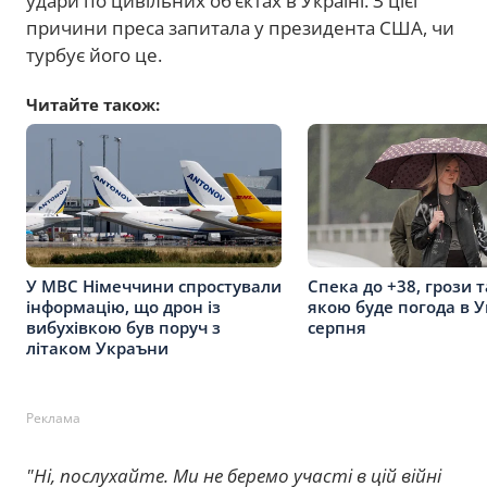
удари по цивільних об’єктах в Україні. З цієї
причини преса запитала у президента США, чи
турбує його це.
Читайте також:
У МВС Німеччини спростували
Спека до +38, грози т
інформацію, що дрон із
якою буде погода в У
вибухівкою був поруч з
серпня
літаком Украъни
Реклама
"Ні, послухайте. Ми не беремо участі в цій війні