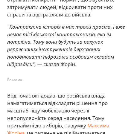
затримувати людей, відкривати проти них
справи та відправляли до війська.
"Контрактна історія в них трохи просіла, і вже
немає тієї кількості контрактників, яка їм
потрібна. Тому вони будуть за рахунок
репресивних інструментів державних
поповнювати підрозділи особовим складом
підрозділи",
— сказав Жорін.
Реклама
Водночас він додав, що російська влада
намагатиметься відкладати рішення про
масштабнішу мобілізацію через її
непопулярність серед населення. Тому
принаймні до виборів, на думку
Максима
Жоріна
, це питання не підійматиметься.