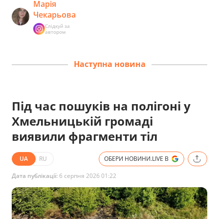
Марія
Чекарьова
Слідкуй за
автором
Наступна новина
Під час пошуків на полігоні у
Хмельницькій громаді
виявили фрагменти тіл
UA
RU
ОБЕРИ НОВИНИ.LIVE В
Дата публікації:
6 серпня 2026 01:22