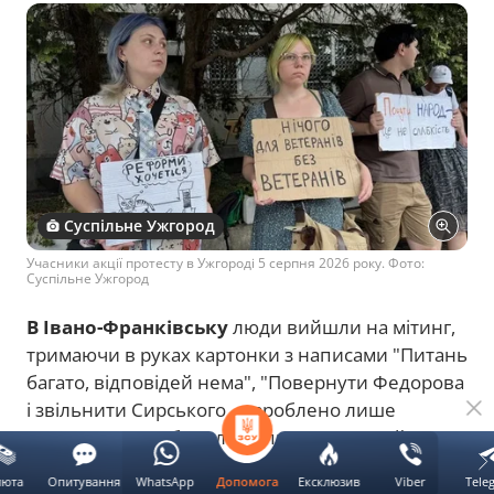
Суспільне Ужгород
Учасники акції протесту в Ужгороді 5 серпня 2026 року. Фото:
Суспільне Ужгород
В Івано-Франківську
люди вийшли на мітинг,
тримаючи в руках картонки з написами "Питань
багато, відповідей нема", "Повернути Федорова
і звільнити Сирського — зроблено лише
половину!", "Набридли ці пики, повертайте
туза!"
люта
Опитування
WhatsApp
Ексклюзив
Viber
Tele
Допомога