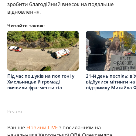
зробити благодійний внесок на подальше
відновлення.
Читайте також:
Під час пошуків на полігоні у
21-й день поспіль: в 
Хмельницькій громаді
відбулися мітинги на
виявили фрагменти тіл
підтримку Михайла 
Реклама
Раніше
Новини.LIVE
з посиланням на
начальника Херсонської ОВА Олександра