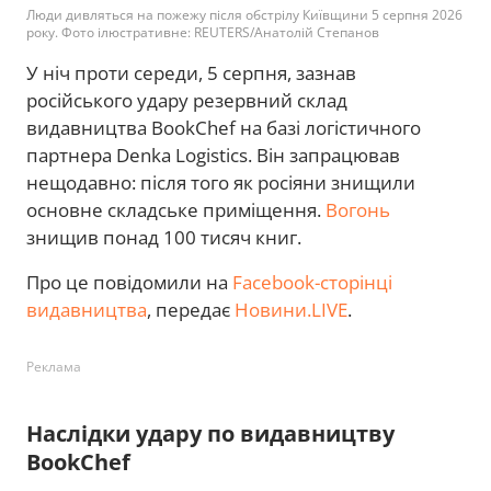
Люди дивляться на пожежу після обстрілу Київщини 5 серпня 2026
року. Фото ілюстративне: REUTERS/Анатолій Степанов
У ніч проти середи, 5 серпня, зазнав
російського удару резервний склад
видавництва BookChef на базі логістичного
партнера Denka Logistics. Він запрацював
нещодавно: після того як росіяни знищили
основне складське приміщення.
Вогонь
знищив понад 100 тисяч книг.
Про це повідомили на
Facebook-сторінці
видавництва
, передає
Новини.LIVE
.
Реклама
Наслідки удару по видавництву
BookChef