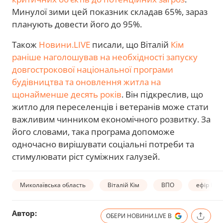
Минулої зими цей показник складав 65%, зараз
планують довести його до 95%.
Також
Новини.LIVE
писали, що Віталій
Кім
раніше наголошував на необхідності запуску
довгострокової національної програми
будівництва та оновлення житла на
щонайменше десять років
. Він підкреслив, що
житло для переселенців і ветеранів може стати
важливим чинником економічного розвитку. За
його словами, така програма допоможе
одночасно вирішувати соціальні потреби та
стимулювати ріст суміжних галузей.
Миколаївська область
Віталій Кім
ВПО
ефір Нов
Автор:
ОБЕРИ НОВИНИ.LIVE В