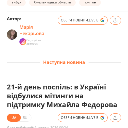
вибух
Хмельницька область
полігон
Автор:
ОБЕРИ НОВИНИ.LIVE В
Марія
Чекарьова
Слідкуй за
автором
Наступна новина
21-й день поспіль: в Україні
відбулися мітинги на
підтримку Михайла Федорова
UA
RU
ОБЕРИ НОВИНИ.LIVE В
Дата публікації:
6 серпня 2026 00:24