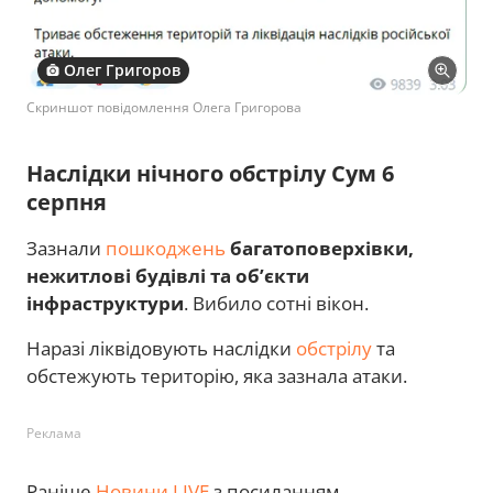
Олег Григоров
Скриншот повідомлення Олега Григорова
Наслідки нічного обстрілу Сум 6
серпня
Зазнали
пошкоджень
багатоповерхівки,
нежитлові будівлі та об’єкти
інфраструктури
. Вибило сотні вікон.
Наразі ліквідовують наслідки
обстрілу
та
обстежують територію, яка зазнала атаки.
Реклама
Раніше
Новини.LIVE
з посиланням