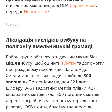
начальник Хмельницької ОВА
Сергій Тюрін
,
передає
Новини.LIVE
.
Реклама
Ліквідація наслідків вибуху на
полігоні у Хмельницькій громаді
Робочі групи обстежують дачний масив біля
місця вибуху, щоб оцінити
збитки
та допомогти
постраждалому населенню. Загалом до
Хмельницької міської ради надійшло
300
звернень
. Потерпілим надали 221 лист
шиферу, 946 квадратних метрів плівки, 427
квадратних метрів скла, 500 погонних метрів
дерев'яної рейки з місцевого матеріального
резерву, OSB-плити, брус і металопрофіль.