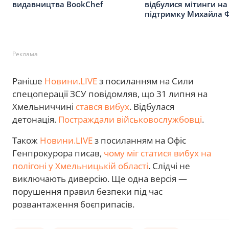
видавництва BookChef
відбулися мітинги на
підтримку Михайла 
Реклама
Раніше
Новини.LIVE
з посиланням на Сили
спецоперації ЗСУ повідомляв, що 31 липня на
Хмельниччині
стався вибух
. Відбулася
детонація.
Постраждали військовослужбовці
.
Також
Новини.LIVE
з посиланням на Офіс
Генпрокурора писав,
чому міг статися вибух на
полігоні у Хмельницькій області
. Слідчі не
виключають диверсію. Ще одна версія —
порушення правил безпеки під час
розвантаження боєприпасів.