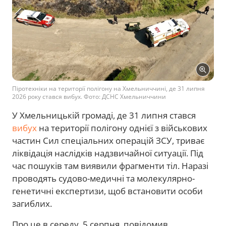
Піротехніки на території полігону на Хмельниччині, де 31 липня
2026 року стався вибух. Фото: ДСНС Хмельниччини
У Хмельницькій громаді, де 31 липня стався
вибух
на території полігону однієї з військових
частин Сил спеціальних операцій ЗСУ, триває
ліквідація наслідків надзвичайної ситуації. Під
час пошуків там виявили фрагменти тіл. Наразі
проводять судово-медичні та молекулярно-
генетичні експертизи, щоб встановити особи
загиблих.
Про це в середу, 5 серпня, повідомив