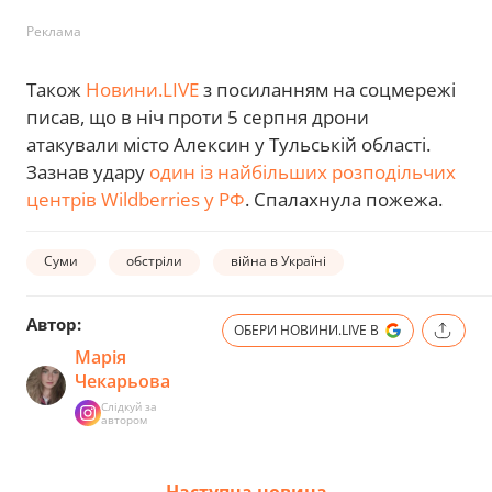
Реклама
Також
Новини.LIVE
з посиланням на соцмережі
писав, що в ніч проти 5 серпня дрони
атакували місто Алексин у Тульській області.
Зазнав удару
один із найбільших розподільчих
центрів Wildberries у РФ
. Спалахнула пожежа.
Суми
обстріли
війна в Україні
Автор:
ОБЕРИ НОВИНИ.LIVE В
Марія
Чекарьова
Слідкуй за
автором