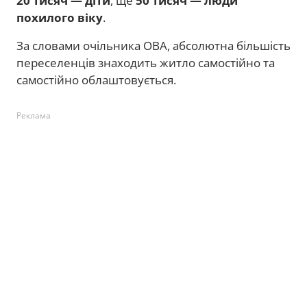
20 тисяч — діти
, ще
50 тисяч — люди
похилого віку
.
За словами очільника ОВА, абсолютна більшість
переселенців знаходить житло самостійно та
самостійно облаштовується.
Реклама