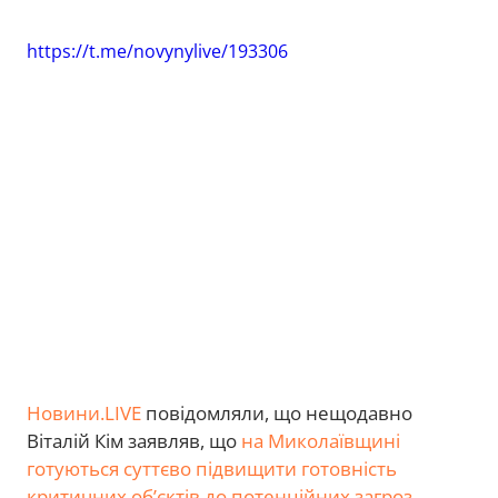
https://t.me/novynylive/193306
Новини.LIVE
повідомляли, що нещодавно
Віталій Кім заявляв, що
на Миколаївщині
готуються суттєво підвищити готовність
критичних об’єктів до потенційних загроз
.