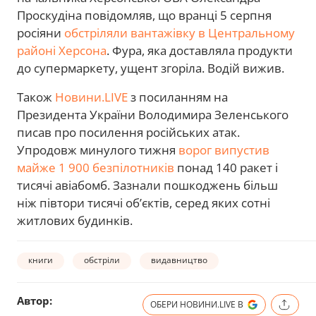
Проскудіна повідомляв, що вранці 5 серпня
росіяни
обстріляли вантажівку в Центральному
районі Херсона
. Фура, яка доставляла продукти
до супермаркету, ущент згоріла. Водій вижив.
Також
Новини.LIVE
з посиланням на
Президента України Володимира Зеленського
писав про посилення російських атак.
Упродовж минулого тижня
ворог випустив
майже 1 900 безпілотників
понад 140 ракет і
тисячі авіабомб. Зазнали пошкоджень більш
ніж півтори тисячі об’єктів, серед яких сотні
житлових будинків.
книги
обстріли
видавництво
Автор:
ОБЕРИ НОВИНИ.LIVE В