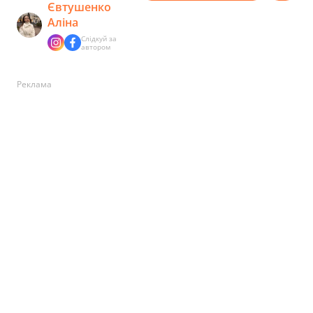
Євтушенко
Аліна
Слідкуй за
автором
Реклама