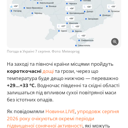
Погода в Україні 7 серпня. Фото: Meteoprog
На заході та півночі країни місцями пройдуть
короткочасні
дощі
та грози, через що
температура буде дещо нижчою — переважно
+29...+33 °C.
Водночас південні та східні області
залишаться під впливом сухої повітряної маси
без істотних опадів.
Як повідомляли
Новини.LIVE
,
упродовж серпня
2026 року очікуються окремі періоди
підвищеної сонячної активності
, які можуть