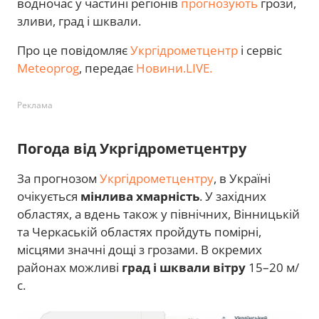
водночас у частині регіонів
прогнозують
грози,
зливи, град і шквали.
Про це повідомляє
Укргідрометцентр
і сервіс
Meteoprog
, передає
Новини.LIVE.
Реклама
Погода від Укргідрометцентру
За прогнозом
Укргідрометцентру
, в Україні
очікується
мінлива хмарність
. У західних
областях, а вдень також у північних, Вінницькій
та Черкаській областях пройдуть помірні,
місцями значні дощі з грозами. В окремих
районах можливі
град і шквали вітру
15–20 м/
с.