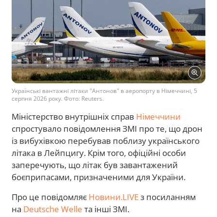
Українські вантажні літаки "Антонов" в аеропорту в Німеччині, 5
серпня 2026 року. Фото: Reuters.
Міністерство внутрішніх справ
Німеччини
спростувало повідомлення ЗМІ про те, що дрон
із вибухівкою перебував поблизу українського
літака в Лейпцигу. Крім того, офіційні особи
заперечують, що літак був завантажений
боєприпасами, призначеними для України.
Про це повідомляє
Новини.LIVE
з посиланням
на
Deutsche Welle
та інші ЗМІ.