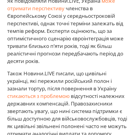
Як повідомляли Новини.LIVE, Україна
може
отримати перспективу
членства в
Європейському Союзі у середньостроковій
перспективі, однак точні терміни залежать від
темпів реформ. Експерти оцінюють, що за
оптимістичного сценарію євроінтеграція може
тривати близько п’яти років, тоді як більш
реалістичні прогнози передбачають період до
десяти років.
Також Новини.LIVE писали, що цивільні
українці, які пережили російський полон і
зазнали тортур, після повернення в Україну
стикаються з проблемою
відсутності належних
державних компенсацій. Правозахисники
звертають увагу, що нині система підтримки є
більш доступною для військовослужбовців, тоді
як цивільні звільнені полонені часто не можуть
отримати аналогічні виплати та допомогу.