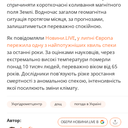
спричиняти короткочасні коливання магнітного
поля Землі. Водночас загалом геомагнітна
ситуація протягом місяця, за прогнозами,
залишатиметься переважно спокійною.
Як повідомляли
Новини.LIVE
,
у липні Європа
пережила одну з найпотужніших хвиль спеки
за останні роки. За оцінками науковців, через
екстремально високі температури померли
понад 10 тисяч людей, переважно віком від 65
років. Дослідники пов'язують різке зростання
смертності з аномальною спекою, інтенсивність
якої посилюють зміни клімату.
Укргідрометцентр
дощ
погода в Україні
Автор:
ОБЕРИ НОВИНИ.LIVE В