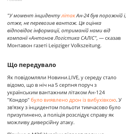
"У момент інциденту
літак
Ан-24 був порожній і,
отже, не перевозив вантаж. Ця оцінка
відповідає інформації, отриманій нами від
компанії «Антонов Логістика САЛІС", —
сказав
Монтавон газеті Leipziger Volkszeitung.
Що передувало
Як повідомляли Новини.LIVE, у середу стало
відомо, що в ніч на 5 серпня поруч з
українським вантажним літаком Ан-124
"Кондор"
було виявлено дрон із вибухівкою
. У
зв’язку з інцидентом польоти тимчасово було
призупинено, а поліція розслідує справу як
можливу диверсійну атаку.