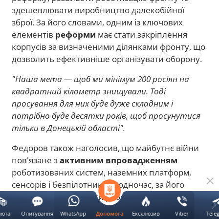
здешевлювати виробництво далекобійної
зброї. За його словами, одним із ключових
елементів
реформи
має стати закріплення
корпусів за визначеними ділянками фронту, що
дозволить ефективніше організувати оборону.
"Наша мета — щоб ми мінімум 200 росіян на
квадратний кілометр знищували. Тоді
просування для них буде дуже складним і
потрібно буде десятки років, щоб просунутися
тільки в Донецькій області".
Федоров також наголосив, що майбутнє війни
пов'язане з
активним впровадженням
роботизованих систем, наземних платформ,
сенсорів і безпілотників. Водночас, за його
словами, заміна піхоти роботами має
відбуватися поступово.
люта
Опитування
WhatsApp
Ексклюзив
Viber
Tele
Допомога