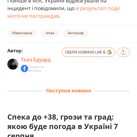
Пізніше в МЗС України відреагували на
інцидент і повідомили, що
в результаті події
ніхто не постраждав
.
Німеччина
літак
Антонов
Автор:
ОБЕРИ НОВИНИ.LIVE В
Ткач Едуард
Слідкуй за
автором
Наступна новина
Спека до +38, грози та град:
якою буде погода в Україні 7
серпня