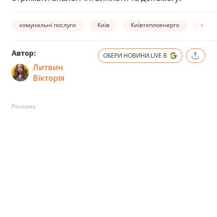
комунальні послуги
Київ
Київтеплоенерго
ефір 
Автор:
ОБЕРИ НОВИНИ.LIVE В
Литвин
Вікторія
Реклама