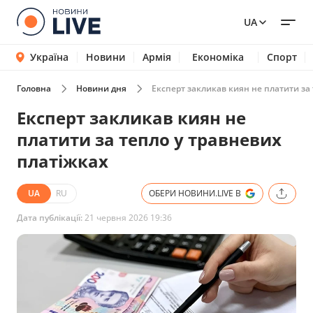
UA
Україна
Новини
Армія
Економіка
Спорт
Головна
Новини дня
Експерт закликав киян не платити за
Експерт закликав киян не
платити за тепло у травневих
платіжках
UA
RU
ОБЕРИ НОВИНИ.LIVE В
Дата публікації:
21 червня 2026 19:36