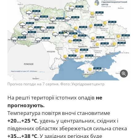
Прогноз погоди на 7 серпня. Фото: Укргідрометцентр
На решті території істотних опадів
не
прогнозують.
Температура повітря вночі становитиме
+20...+25 °C
, удень у центральних, східних і
південних областях збережеться сильна спека
+35...+38 °C
. У західних регіонах буде