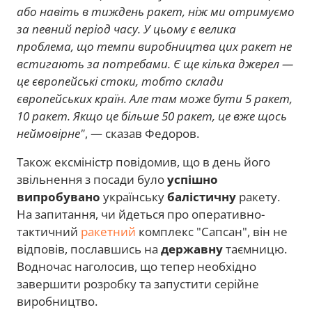
або навіть в тиждень ракет, ніж ми отримуємо
за певний період часу. У цьому є велика
проблема, що темпи виробництва цих ракет не
встигають за потребами. Є ще кілька джерел —
це європейські стоки, тобто склади
європейських країн. Але там може бути 5 ракет,
10 ракет. Якщо це більше 50 ракет, це вже щось
неймовірне"
, — сказав Федоров.
Також ексміністр повідомив, що в день його
звільнення з посади було
успішно
випробувано
українську
балістичну
ракету.
На запитання, чи йдеться про оперативно-
тактичний
ракетний
комплекс "Сапсан", він не
відповів, пославшись на
державну
таємницю.
Водночас наголосив, що тепер необхідно
завершити розробку та запустити серійне
виробництво.