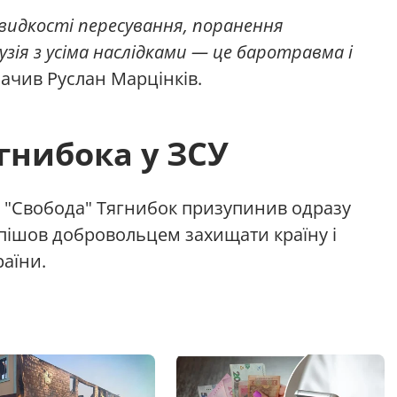
видкості пересування, поранення
зія з усіма наслідками — це баротравма і
начив Руслан Марцінків.
гнибока у ЗСУ
ВО "Свобода" Тягнибок призупинив одразу
н пішов добровольцем захищати країну і
раїни.