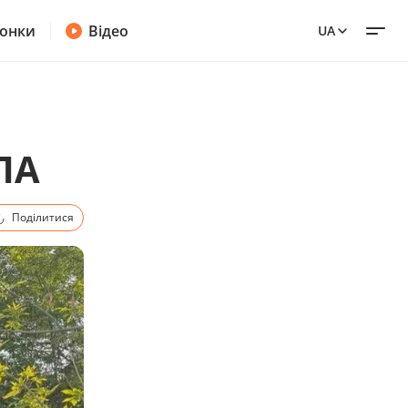
онки
Відео
UA
ЛА
Поділитися