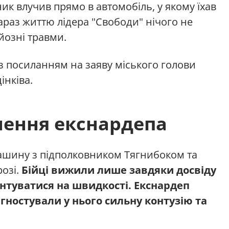
ик влучив прямо в автомобіль, у якому їхав
араз життю лідера "Свободи" нічого не
рйозні травми.
з посиланням на заяву міського голови
інківа.
нення екснардепа
шину з підполковником Тягнибоком та
озі.
Бійці вижили лише завдяки досвіду
єнтуватися на швидкості. Екснардеп
гностували у нього сильну контузію та