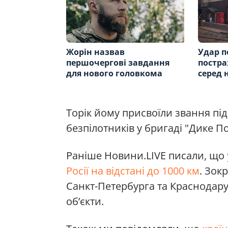
Жорін назвав
Удар п
першочергові завдання
постра
для нового головкома
серед 
Торік йому присвоїли звання пі
безпілотників у бригаді "Дике По
Раніше Новини.LIVE писали, що
Росії на відстані до 1000 км
. Зок
Санкт-Петербурга та Краснодару,
об’єкти.