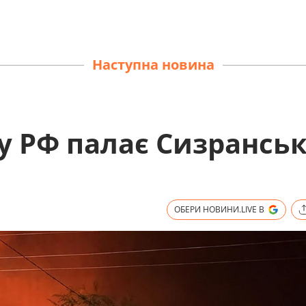
Наступна новина
 у РФ палає Сизрансь
ОБЕРИ НОВИНИ.LIVE В