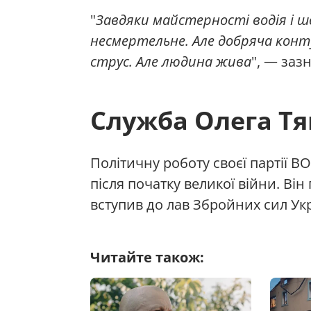
"
Завдяки майстерності водія і ш
несмертельне. Але добряча конту
струс. Але людина жива
", — заз
Служба Олега Тя
Політичну роботу своєї партії 
після початку великої війни. Ві
вступив до лав Збройних сил Ук
Читайте також: