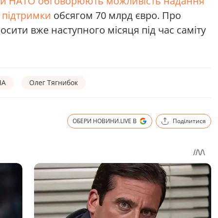
ни НАТО обговорюють можливість надання
ї підтримки
обсягом 70 млрд євро. Про
осити вже наступного місяця під час саміту
ЛА
Олег Тягнибок
ОБЕРИ НОВИНИ.LIVE В
Поділитися