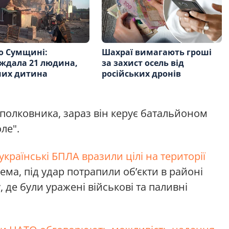
о Сумщині:
Шахраї вимагають гроші
ждала 21 людина,
за захист осель від
них дитина
російських дронів
дполковника, зараз він керує батальйоном
ле".
українські БПЛА вразили цілі на території
рема, під удар потрапили об’єкти в районі
 де були уражені військові та паливні