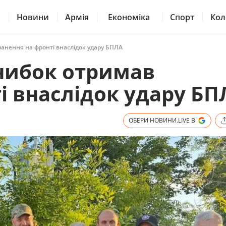
Новини
Армія
Економіка
Спорт
Кол
анення на фронті внаслідок удару БПЛА
гнибок отримав
і внаслідок удару БП
ОБЕРИ НОВИНИ.LIVE В