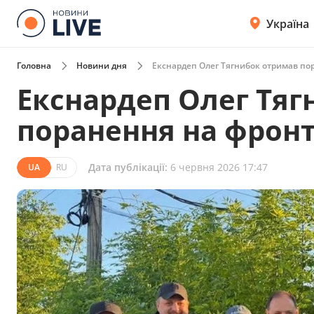
Україна
Головна
Новини дня
Екснардеп Олег Тягнибок отримав пор
Екснардеп Олег Тя
поранення на фронт
Дата публікації:
6 червня 2026 17:47
UA
RU