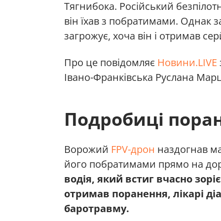
Тягнибока. Російський безпілотн
він їхав з побратимами. Однак з
загрожує, хоча він і отримав се
Про це повідомляє
Новини.LIVE
Івано-Франківська Руслана Марц
Подробиці пора
Ворожий
FPV-дрон
наздогнав ма
його побратимами прямо на дор
водія, який встиг вчасно зорі
отримав поранення, лікарі діа
баротравму.