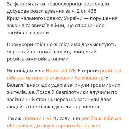
За фактом атаки правоохоронці розпочали
досудове розслідування за ч. 2 ст. 438
Кримінального кодексу України — порушення
законів та звичаїв війни, що спричинило
загибель людини.
Прокурори спільно зі слідчими документують
черговий воєнний злочин, вчинений
російськими військовими.
Як повідомляли
Новини.LIVE
, 6 серпня
російські
війська масовано атакували Харківщину
. У
Балаклії внаслідок ударів загинули троє мирних
жителів, а в Лозовій безпілотники влучили по
залізничній станції, через що загинули двоє
людей та ще кілька дістали поранення.
Також
Новини.LIVE
писали, що
російські війська
обстріляли дитячу лікарню в Запоріжжі
.