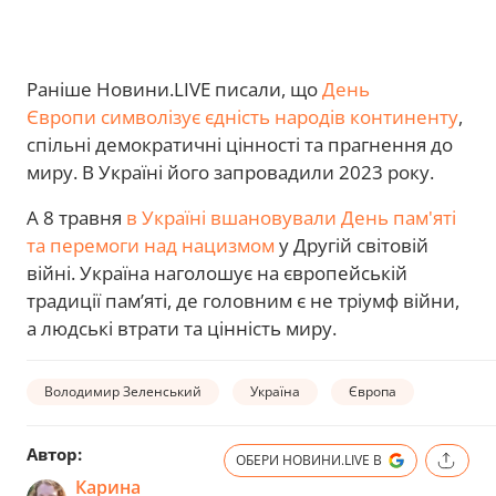
Раніше Новини.LIVE писали, що
День
Європи символізує єдність народів континенту
,
спільні демократичні цінності та прагнення до
миру. В Україні його запровадили 2023 року.
А 8 травня
в Україні вшановували День пам'яті
та перемоги над нацизмом
у Другій світовій
війні. Україна наголошує на європейській
традиції пам’яті, де головним є не тріумф війни,
а людські втрати та цінність миру.
Володимир Зеленський
Україна
Європа
Автор:
ОБЕРИ НОВИНИ.LIVE В
Карина