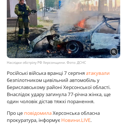
Наслідки обстрілу РФ Херсонщини. Фото: ДСНС
Російські війська вранці 7 серпня
атакували
безпілотником цивільний автомобіль у
Бериславському районі Херсонської області.
Внаслідок удару загинула 77-річна жінка, ще
один чоловік дістав тяжкі поранення.
Про це
повідомила
Херсонська обласна
прокуратура, інформує
Новини.LIVE
.