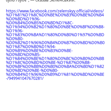
https://www.facebook.com/zelenskyy.official/videos/
%D1%81%D1%8C%D0%BE%D0%B3%D0%BE%D0%B4
%D0%BD%D1%96-
%D0%B4%D0%B5%D0%BD%D1%8C-
%D1%94%D0%B2%D1%80%D0%BE%D0%BF%D0%B8-
%D1%96-
%D1%83%D0%BA%D1%80%D0%B0%D1%97%D0%BD
%D0%B0-
%D0%B2%D1%96%D0%B4%D0%B7%D0%BD%D0%B0
%D1%87%D0%B0%D1%94-
%D0%B9%D0%BE%D0%B3%D0%BE-
%D0%BD%D0%B5-
%D1%84%D0%BE%D1%80%D0%BC%D0%B0%D0%BB
%D1%8C%D0%BD%D0%BE-%D1%87%D0%B8-
%D0%BF%D0%BB%D0%B0%D0%BA%D0%B0%D1%82
%D0%BD%D0%BE-%D0%B0-
%D0%B4%D1%96%D0%B9%D1%81%D0%BD%D0%BE
-/949941047670281/