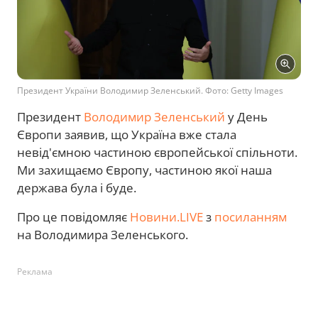
Президент України Володимир Зеленський. Фото: Getty Images
Президент
Володимир Зеленський
у День
Європи заявив, що Україна вже стала
невід'ємною частиною європейської спільноти.
Ми захищаємо Європу, частиною якої наша
держава була і буде.
Про це повідомляє
Новини.LIVE
з
посиланням
на Володимира Зеленського.
Реклама