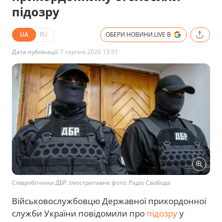
підозру
UA
RU
ОБЕРИ НОВИНИ.LIVE В
Дата публікації:
7 серпня 2026 13:51
Співробітники ДБР. Ілюстративне фото: Радіо Свобода
Військовослужбовцю Державної прикордонної
служби України повідомили про
підозру
у