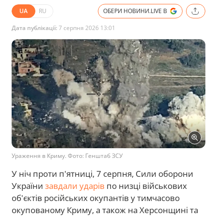
UA
RU
ОБЕРИ НОВИНИ.LIVE В
Дата публікації:
7 серпня 2026 13:01
Ураження в Криму. Фото: Генштаб ЗСУ
У ніч проти п'ятниці, 7 серпня, Сили оборони
України
завдали ударів
по низці військових
об'єктів російських окупантів у тимчасово
окупованому Криму, а також на Херсонщині та