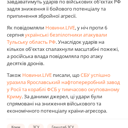
завдаватимуть ударів по військових об'єктах РФ
задля зниження її бойового потенціалу та
припинення збройної агресії.
Як повідомляли
Новини.LIVE
, у ніч проти 6
серпня
українські безпілотники атакували
Тульську область РФ
. Унаслідок ударів на
кількох об'єктах спалахнули масштабні пожежі,
а російська влада повідомляла про атаку
десятків дронів.
Також
Новини.LIVE
писали, що
СБУ успішно
уразила Ярославський нафтопереробний завод
у Росії та кораблі ФСБ у тимчасово окупованому
Криму
. За даними джерел, ці удари були
спрямовані на зниження військового та
економічного потенціалу країни-агресора.
Крим
ЗСУ
Генштаб ЗСУ