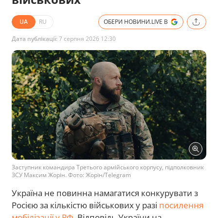
UA
RU
ОБЕРИ НОВИНИ.LIVE В
Дата публікації:
7 серпня 2026 12:30
Заступник командира Третього армійського корпусу, підполковник
ЗСУ Максим Жорін. Фото: Жорін/Telegram
Україна не повинна намагатися конкурувати з
Росією за кількістю військових у разі
посилення
мобілізації у РФ
. Відповідь України на