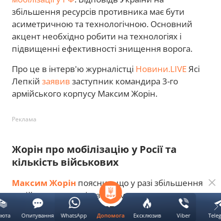
збільшення ресурсів противника має бути
асиметричною та технологічною. Основний
акцент необхідно робити на технологіях і
підвищенні ефективності знищення ворога.
Про це в інтерв'ю журналістці
Новини.LIVE
Ясі
Лепкій
заявив
заступник командира 3-го
армійського корпусу Максим Жорін.
Реклама
Жорін про мобілізацію у Росії та
кількість військових
Максим Жорін
пояснив, що у разі збільшення
російських ресурсів, зокрема людських,
Україна не має намагатися наздогнати
люта
Опитування
WhatsApp
Ексклюзив
Viber
Tele
Допомога
противника за чисельністю військових
. За