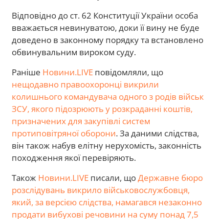
Відповідно до ст. 62 Конституції України особа
вважається невинуватою, доки її вину не буде
доведено в законному порядку та встановлено
обвинувальним вироком суду.
Раніше
Новини.LIVE
повідомляли, що
нещодавно правоохоронці викрили
колишнього командувача одного з родів військ
ЗСУ, якого підозрюють у розкраданні коштів,
призначених для закупівлі систем
протиповітряної оборони
. За даними слідства,
він також набув елітну нерухомість, законність
походження якої перевіряють.
Також
Новини.LIVE
писали, що
Державне бюро
розслідувань викрило військовослужбовця,
який, за версією слідства, намагався незаконно
продати вибухові речовини на суму понад 7,5