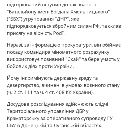
підозрюваний вступив до так званого
"Батальйону імені Богдана Хмельницького"
("ББХ") угруповання "ДНР", яке
підпорядковується збройним силам РФ, та склав
присягу на вірність Росії.
Наразі, за інформацією прокуратури, він обіймає
посаду командира мінометного розрахунку,
використовує позивний "Скай" та бере участь у
бойових діях проти України.
Йому інкримінують державну зраду та
дезертирство, вчинені в умовах воєнного стану
(ч. 2 ст. 111 та ч. 4 ст. 408 КК України).
Досудове розслідування здійснюють слідчі
Територіального управління ДБР у
Краматорську за оперативного супроводу ГУ
СБУ в Донецькій та Луганській областях.