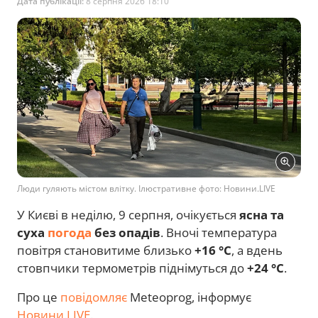
Дата публікації:
8 серпня 2026 18:10
Люди гуляють містом влітку. Ілюстративне фото: Новини.LIVE
У Києві в неділю, 9 серпня, очікується
ясна та
суха
погода
без опадів
. Вночі температура
повітря становитиме близько
+16 °C
, а вдень
стовпчики термометрів піднімуться до
+24 °C
.
Про це
повідомляє
Meteoprog, інформує
Новини.LIVE
.