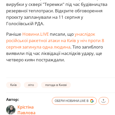
вирубки у сквері "Теремки" під час будівництва
резервної теплотраси. Відкрите обговорення
проєкту запланували на 11 серпня у
Голосіївській РДА.
Раніше
Новини.LIVE
писали, що
унаслідок
російської ракетної атаки на Київ у ніч проти 8
серпня загинула одна людина
. Тіло загиблого
виявили під час ліквідації наслідків удару, ще
четверо киян постраждали.
Київ
літо
погода в Києві
Автор:
ОБЕРИ НОВИНИ.LIVE В
Крістіна
Павлова