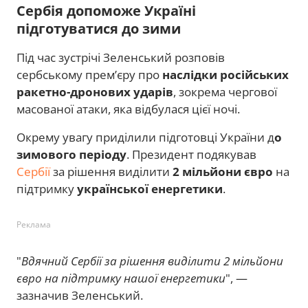
Сербія допоможе Україні
підготуватися до зими
Під час зустрічі Зеленський розповів
сербському прем’єру про
наслідки російських
ракетно-дронових ударів
, зокрема чергової
масованої атаки, яка відбулася цієї ночі.
Окрему увагу приділили підготовці України д
о
зимового періоду
. Президент подякував
Сербії
за рішення виділити
2 мільйони євро
на
підтримку
української енергетики
.
Реклама
"
Вдячний Сербії за рішення виділити 2 мільйони
євро на підтримку нашої енергетики
", —
зазначив Зеленський.