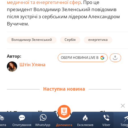
медичної та енергетичної сфер
. Про це
президент Володимир Зеленський повідомив
після зустрічі з сербським лідером Александром
Вучичем.
Володимир Зеленський
Сербія
енергетика
Автор:
ОБЕРИ НОВИНИ.LIVE В
Штін Уляна
Наступна новина
У Болгарії вибухнув дрон біля
газопроводу за 100 метрів від
люта
Опитування
WhatsApp
Ексклюзив
Viber
Tele
Допомога