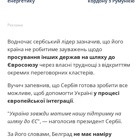
енергетику
кордону з Румунією
Реклама
Водночас сербський лідер зазначив, що його
країна не робитиме зауважень щодо
просування інших держав на шляху до
Євросоюзу
через власні труднощі з відкриттям
окремих переговорних кластерів.
Вучич запевнив, що Сербія готова зробити все
можливе, щоб допомогти Україні
у процесі
європейської інтеграції
.
"
Україна завжди матиме нашу підтримку на
шляху до ЄС
", — наголосив президент Сербії.
За його словами, Белград
не має наміру