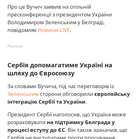
Про це Вучич заявив на спільній
пресконференції з президентом України
Володимиром Зеленським у Белграді,
повідомляє
Новини.LIVE
.
Реклама
Сербія допомагатиме Україні на
шляху до Євросоюзу
За словами Вучича, під час переговорів із
Зеленським
сторони обговорили
європейську
інтеграцію Сербії та України
.
Президент Сербії наголосив, що Україна може
розраховувати
на підтримку Белграда у
процесі вступу до ЄС
. Він також зазначив, що
Сербія не виступатиме проти просування