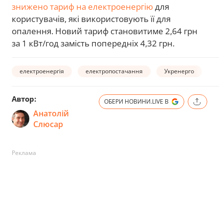
знижено тариф на електроенергію
для
користувачів, які використовують її для
опалення. Новий тариф становитиме 2,64 грн
за 1 кВт/год замість попередніх 4,32 грн.
електроенергія
електропостачання
Укренерго
е
Автор:
ОБЕРИ НОВИНИ.LIVE В
Анатолій
Слюсар
Реклама