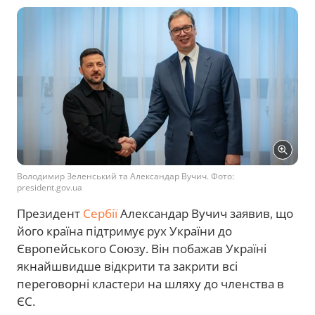
Володимир Зеленський та Александар Вучич. Фото:
president.gov.ua
Президент
Сербії
Александар Вучич заявив, що
його країна підтримує рух України до
Європейського Союзу. Він побажав Україні
якнайшвидше відкрити та закрити всі
переговорні кластери на шляху до членства в
ЄС.