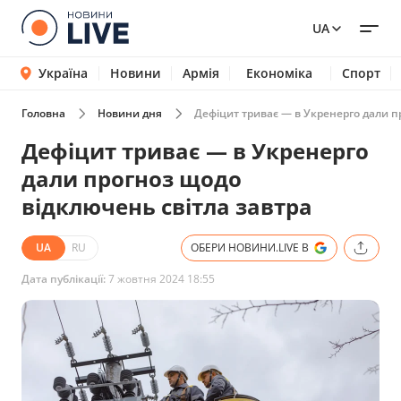
UA
Україна
Новини
Армія
Економіка
Спорт
Головна
Новини дня
Дефіцит триває — в Укренерго дали п
Дефіцит триває — в Укренерго
дали прогноз щодо
відключень світла завтра
UA
RU
ОБЕРИ НОВИНИ.LIVE В
Дата публікації:
7 жовтня 2024 18:55