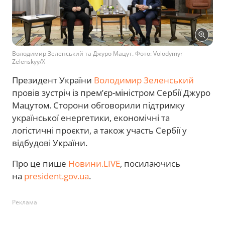
Володимир Зеленський та Джуро Мацут. Фото: Volodymyr
Zelenskyy/X
Президент України
Володимир Зеленський
провів зустріч із прем’єр-міністром Сербії Джуро
Мацутом. Сторони обговорили підтримку
української енергетики, економічні та
логістичні проєкти, а також участь Сербії у
відбудові України.
Про це пише
Новини.LIVE
, посилаючись
на
president.gov.ua
.
Реклама