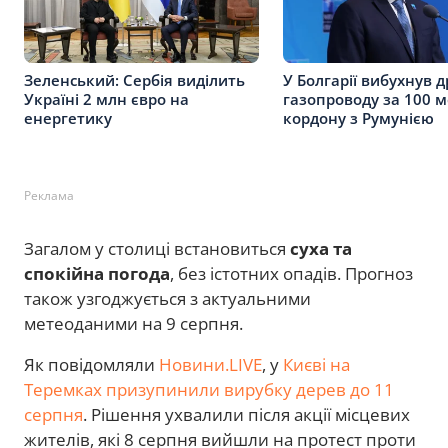
Зеленський: Сербія виділить
У Болгарії вибухнув д
Україні 2 млн євро на
газопроводу за 100 м
енергетику
кордону з Румунією
Реклама
Загалом у столиці встановиться
суха та
спокійна погода
, без істотних опадів. Прогноз
також узгоджується з актуальними
метеоданими на 9 серпня.
Як повідомляли
Новини.LIVE
, у
Києві на
Теремках призупинили вирубку дерев до 11
серпня
. Рішення ухвалили після акції місцевих
жителів, які 8 серпня вийшли на протест проти