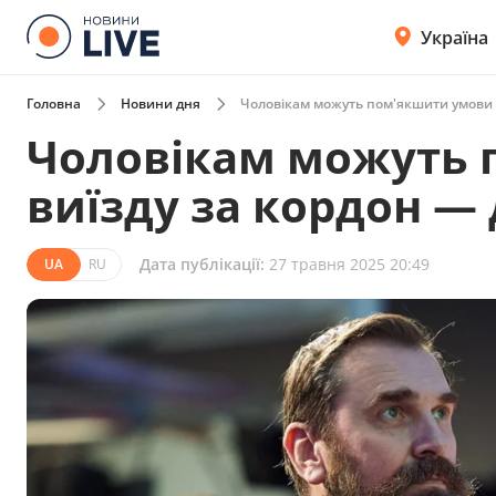
Україна
Головна
Новини дня
Чоловікам можуть пом'якшити умови д
Чоловікам можуть 
виїзду за кордон — 
Дата публікації:
27 травня 2025 20:49
UA
RU