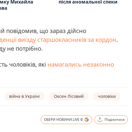
имку Михайла
після аномальної спеки
ова
й повідомив, що зараз дійсно
енції виїзду старшокласників за кордон
.
ду не потрібно.
ть чоловіків, які
намагались незаконно
війна в Україні
Оксен Лісовий
чоловіки
ОБЕРИ НОВИНИ.LIVE В
Поділитися