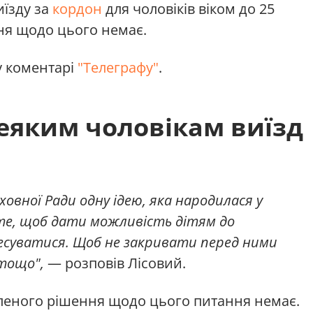
иїзду за
кордон
для чоловіків віком до 25
ня щодо цього немає.
у коментарі
"Телеграфу"
.
еяким чоловікам виїзд
овної Ради одну ідею, яка народилася у
те, щоб дати можливість дітям до
ресуватися. Щоб не закривати перед ними
 тощо",
— розповів Лісовий.
аленого рішення щодо цього питання немає.