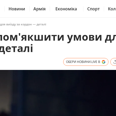
Новини
Армія
Економіка
Спорт
Кол
ля виїзду за кордон — деталі
пом'якшити умови д
деталі
ОБЕРИ НОВИНИ.LIVE В