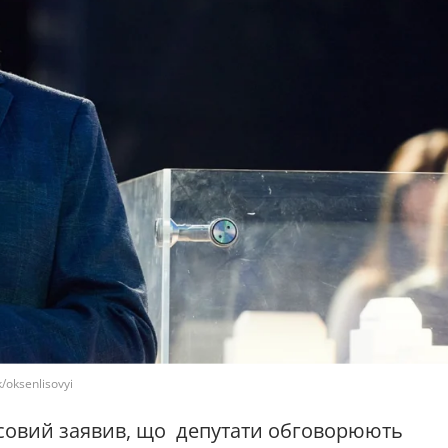
/oksenlisovyi
Лісовий заявив, що депутати обговорюють