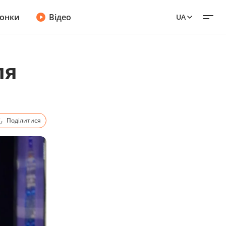
онки
Відео
UA
ля
Поділитися