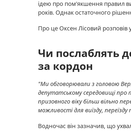
ідею про пом'якшення правил в
років. Однак остаточного рішен
Про це Оксен Лісовий розповів 
Чи послаблять д
за кордон
"Ми обговорювали з головою Верх
депутатському середовищі про 
призовного віку більш вільно пе
можливості для виїзду, переїзду
Водночас він зазначив, що ухв