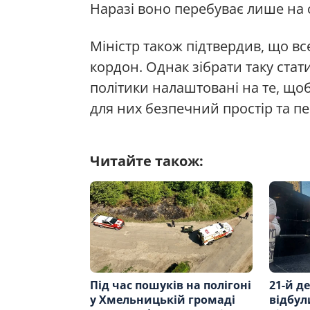
Наразі воно перебуває лише на 
Міністр також підтвердив, що в
кордон. Однак зібрати таку стат
політики налаштовані на те, щоб
для них безпечний простір та п
Читайте також:
Під час пошуків на полігоні
21-й де
у Хмельницькій громаді
відбул