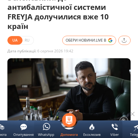
антибалістичної системи
FREYJA долучилися вже 10
країн
UA
RU
ОБЕРИ НОВИНИ.LIVE В
Дата публікації:
6 серпня 2026 19:42
Президент України Володимир Зеленський. Фото:
люта
Опитування
WhatsApp
Ексклюзив
Viber
Tele
Допомога
Зеленський/Telegram