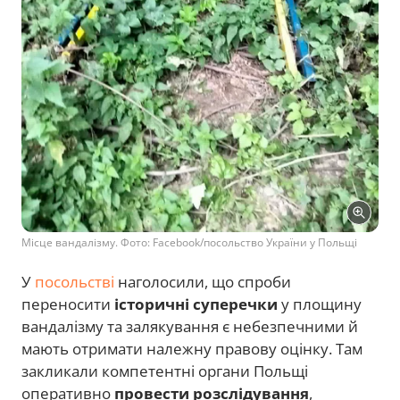
Місце вандалізму. Фото: Facebook/посольство України у Польщі
У
посольстві
наголосили, що спроби
переносити
історичні суперечки
у площину
вандалізму та залякування є небезпечними й
мають отримати належну правову оцінку. Там
закликали компетентні органи Польщі
оперативно
провести розслідування
,