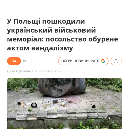
У Польщі пошкодили
український військовий
меморіал: посольство обурене
актом вандалізму
UA
RU
ОБЕРИ НОВИНИ.LIVE В
Дата публікації:
6 серпня 2026 20:39