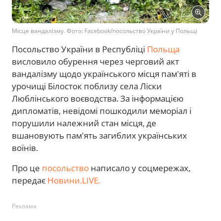
Місце вандалізму. Фото: Facebook/посольство України у Польщі
Посольство України в Республіці
Польща
висловило обурення через черговий акт
вандалізму щодо українського місця пам'яті в
урочищі Білосток поблизу села Ліски
Люблінського воєводства. За інформацією
дипломатів, невідомі пошкодили меморіал і
порушили належний стан місця, де
вшановують пам'ять загиблих українських
воїнів.
Про це
посольство
написало у соцмережах,
передає
Новини.LIVE.
Реклама