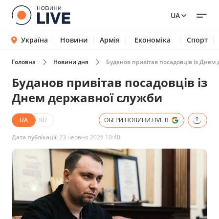
UA
Україна
Новини
Армія
Економіка
Спорт
Головна
Новини дня
Буданов привітав посадовців із Днем
Буданов привітав посадовців із
Днем державної служби
UA
RU
ОБЕРИ НОВИНИ.LIVE В
Дата публікації:
23 червня 2026 10:40