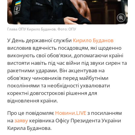
Глава ОПУ Кирило Буданов. Фото: ОПУ
У День державної служби
Кирило Буданов
висловив вдячність посадовцям, які щоденно
виконують свої обов'язки, допомагаючи країні
вистояти навіть під час війни під звуки сирен та
ракетними ударами. Він акцентував на
обов'язку чиновників перед майбутніми
поколіннями та необхідності ухвалювати
коректні довгострокові рішення для
відновлення країни.
Про це повідомляє
Новини.LIVE
з посиланням
на
заяву
керівника Офісу Президента України
Кирила Буданова.