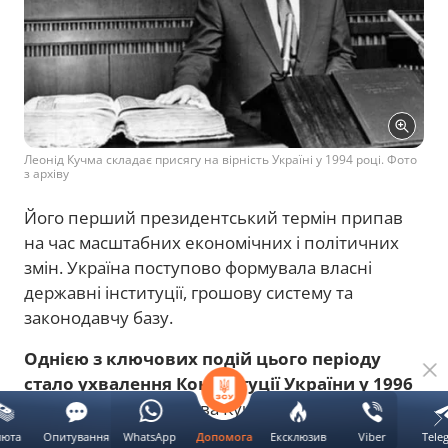
Леонід Кучма складає присягу на вірність Україні у 1994 році. Фото
з архіву
Його перший президентський термін припав
на час масштабних економічних і політичних
змін. Україна поступово формувала власні
державні інституції, грошову систему та
законодавчу базу.
Однією з ключових подій цього періоду
стало ухвалення Конституції України у 1996
році.
За президентства Кучми також відбулася
грошова реформа та введення гривні.
люта
Опитування
WhatsApp
Ексклюзив
Viber
Tele
Допомога