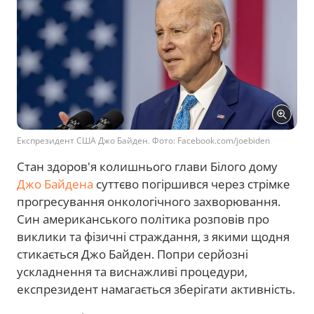
Експрезидент США Джо Байден. Фото: Facebook.com/joebiden
Стан здоров'я колишнього глави Білого дому
Джо Байдена
суттєво погіршився через стрімке
прогресування онкологічного захворювання.
Син американського політика розповів про
виклики та фізичні страждання, з якими щодня
стикається Джо Байден. Попри серйозні
ускладнення та виснажливі процедури,
експрезидент намагається зберігати активність.