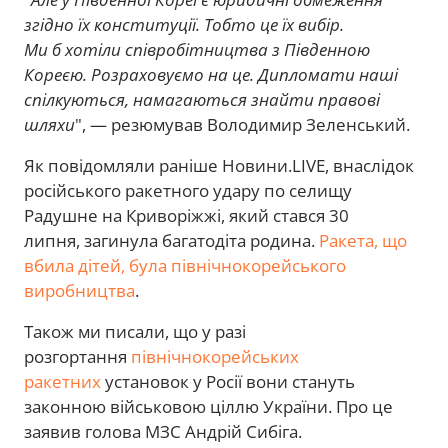
згідно їх конституції. Тобто це їх вибір.
Ми б хотіли співробітництва з Південною
Кореєю. Розраховуємо на це. Дипломати наші
спілкуються, намагаються знайти правові
шляхи
", — резюмував Володимир Зеленський.
Як повідомляли раніше Новини.LIVE, внаслідок
російського ракетного удару по селищу
Радушне на Криворіжжі, який стався 30
липня, загинула багатодіта родина.
Ракета, що
вбила дітей, була північнокорейського
виробництва
.
Також ми писали, що у разі
розгортання
північнокорейських
ракетних
установок у Росії вони стануть
законною військовою ціллю України. Про це
заявив голова МЗС Андрій Сибіга.