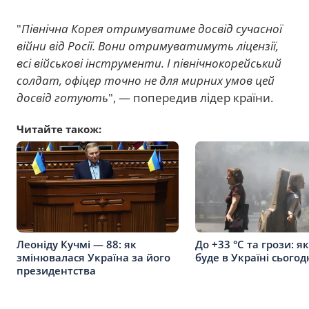
"
Північна Корея отримуватиме досвід сучасної
війни від Росії. Вони отримуватимуть ліцензії,
всі військові інструменти. І північнокорейський
солдат, офіцер точно не для мирних умов цей
досвід готують
", — попередив лідер країни.
Читайте також:
Леоніду Кучмі — 88: як
До +33 °C та грози: я
змінювалася Україна за його
буде в Україні сьогод
президентства