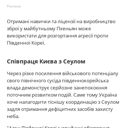
Реклама
Отримані навички та ліцензії на виробництво
зброї у майбутньому Пхеньян може
використати для розгортання агресії проти
Південної Кореї.
Співпраця Києва з Сеулом
Через різке посилення військового потенціалу
свого північного сусіда південнокорейська
влада демонструє серйозне занепокоєння
поточним розвитком подій. Саме тому Україна
хоче налагодити тіснішу координацію з Сеулом
задля отримання дефіцитних засобів захисту
неба.
"
Але у Південної Кореї є юридичні обмеження