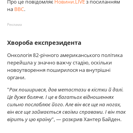
Про це повідомляє
Новини.LIVE
з посиланням
на
BBC
.
Реклама
Хвороба експрезидента
Онкологія 82-річного американського політика
перейшла у значно важчу стадію, оскільки
новоутворення поширилося на внутрішні
органи.
"
Рак поширився, дав метастази в кістки й далі.
Це дуже боляче. І це в багатьох відношеннях
сильно послаблює його. Але він все ще на ногах,
він все ще займається своїми справами. І він так
вірить у цю країну
", — розкрив Хантер Байден.