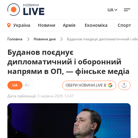
UA
Україна
Новини
Армія
Економіка
Спорт
Головна
Новини дня
Буданов поєднує дипломатичний і об
Буданов поєднує
дипломатичний і оборонний
напрями в ОП, — фінське медіа
UA
RU
ОБЕРИ НОВИНИ.LIVE В
Дата публікації:
3 червня 2026 12:47