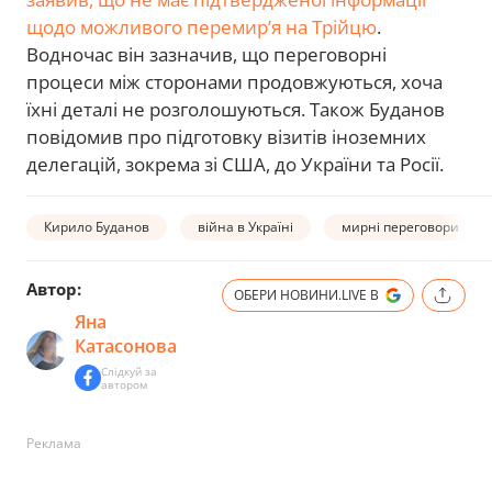
щодо можливого перемир’я на Трійцю
.
Водночас він зазначив, що переговорні
процеси між сторонами продовжуються, хоча
їхні деталі не розголошуються. Також Буданов
повідомив про підготовку візитів іноземних
делегацій, зокрема зі США, до України та Росії.
Кирило Буданов
війна в Україні
мирні переговори
Автор:
ОБЕРИ НОВИНИ.LIVE В
Яна
Катасонова
Слідкуй за
автором
Реклама