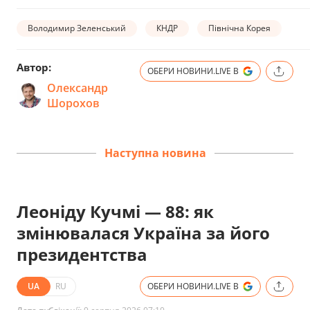
Володимир Зеленський
КНДР
Північна Корея
Автор:
ОБЕРИ НОВИНИ.LIVE В
Олександр
Шорохов
Наступна новина
Леоніду Кучмі — 88: як
змінювалася Україна за його
президентства
UA
RU
ОБЕРИ НОВИНИ.LIVE В