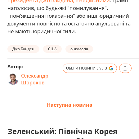
президента Джо Байдена, є недійсними
. Трамп
наголосив, що будь-які "помилування",
"пом'якшення покарання" або інші юридичний
документи повністю та остаточно анульовані та
не мають юридичної сили.
Джо Байден
США
онкологія
Автор:
ОБЕРИ НОВИНИ.LIVE В
Олександр
Шорохов
Наступна новина
Зеленський: Північна Корея