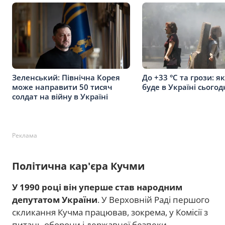
Зеленський: Північна Корея
До +33 °C та грози: я
може направити 50 тисяч
буде в Україні сьогод
солдат на війну в Україні
Реклама
Політична кар'єра Кучми
У 1990 році він уперше став народним
депутатом України
. У Верховній Раді першого
скликання Кучма працював, зокрема, у Комісії з
питань оборони і державної безпеки.