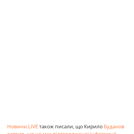
Новини.LIVE
також писали, що Кирило
Буданов
заявив, що не має підтвердженої інформації