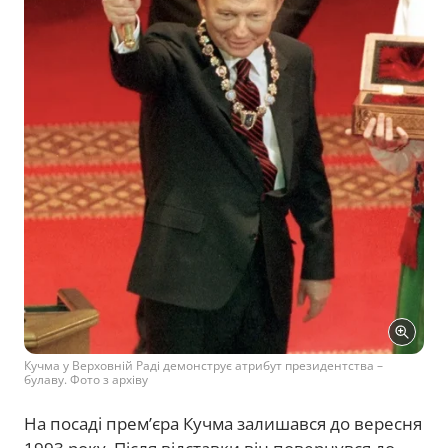
Кучма у Верховній Раді демонструє атрибут президентства –
булаву. Фото з архіву
На посаді прем’єра Кучма залишався до вересня