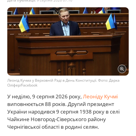
Дата публікації:
9 серпня 2026 07:10
Леонід Кучма у Верховній Раді в День Конституції. Фото: Дарка
Оліфер/Facebook
У неділю, 9 серпня 2026 року,
Леоніду Кучмі
виповнюється 88 років. Другий президент
України народився 9 серпня 1938 року в селі
Чайкине Новгород-Сіверського району
Чернігівської області в родині селян.