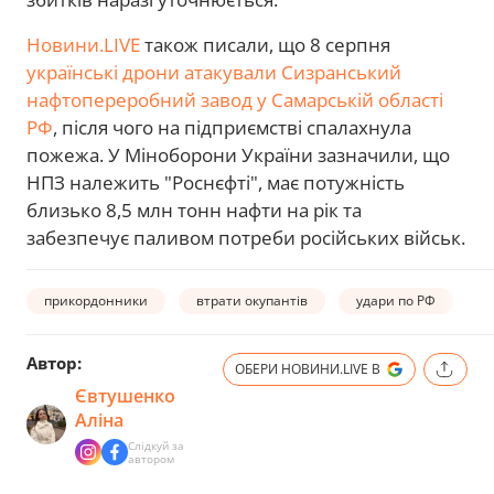
Новини.LIVE
також писали, що 8 серпня
українські дрони атакували Сизранський
нафтопереробний завод у Самарській області
РФ
, після чого на підприємстві спалахнула
пожежа. У Міноборони України зазначили, що
НПЗ належить "Роснєфті", має потужність
близько 8,5 млн тонн нафти на рік та
забезпечує паливом потреби російських військ.
прикордонники
втрати окупантів
удари по РФ
Автор:
ОБЕРИ НОВИНИ.LIVE В
Євтушенко
Аліна
Слідкуй за
автором