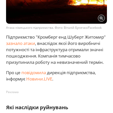
Атака німецького підприємства. Фото: Віталій Бунечко/Facebook
Підприємство "Кромберг енд Шуберт Житомир"
зазнало атаки
, внаслідок якої його виробничі
потужності та інфраструктура отримали значні
пошкодження. Компанія тимчасово
призупинила роботу на невизначений термін.
Про це
повідомила
дирекція підприємства,
інформує
Новини.LIVE
.
Реклама
Які наслідки руйнувань