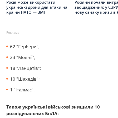
Росія може використати
Росіяни почали витр
українські дрони для атаки на
заощадження: у СЗРУ
країни НАТО — ЗМІ
нову ознаку кризи в 
Реклама
62 "Гербери";
23 "Молнії";
18 "Ланцетів";
10 "Шахедів";
1 "Італмас".
Також українські військові знищили 10
розвідувальних БпЛА: