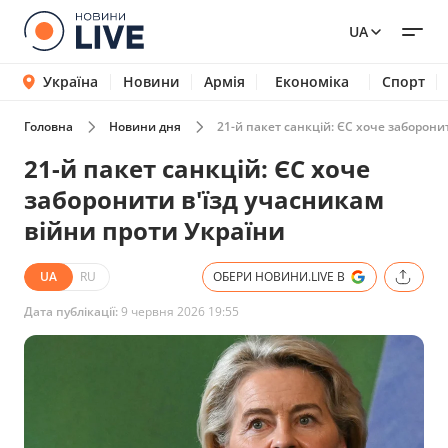
UA
Україна
Новини
Армія
Економіка
Спорт
Головна
Новини дня
21-й пакет санкцій: ЄС хоче заборони
21-й пакет санкцій: ЄС хоче
заборонити в'їзд учасникам
війни проти України
UA
RU
ОБЕРИ НОВИНИ.LIVE В
Дата публікації:
9 червня 2026 19:55