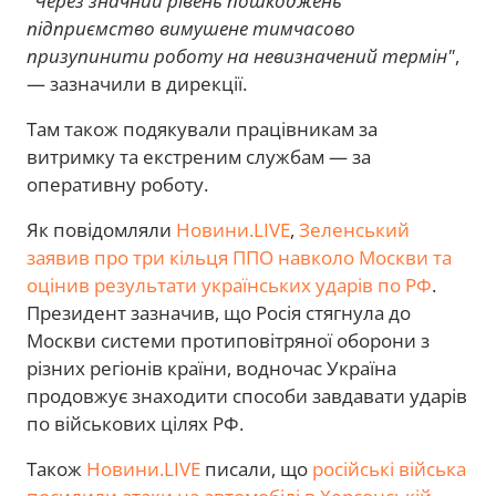
"Через значний рівень пошкоджень
підприємство вимушене тимчасово
призупинити роботу на невизначений термін"
,
— зазначили в дирекції.
Там також подякували працівникам за
витримку та екстреним службам — за
оперативну роботу.
Як повідомляли
Новини.LIVE
,
Зеленський
заявив про три кільця ППО навколо Москви та
оцінив результати українських ударів по РФ
.
Президент зазначив, що Росія стягнула до
Москви системи протиповітряної оборони з
різних регіонів країни, водночас Україна
продовжує знаходити способи завдавати ударів
по військових цілях РФ.
Також
Новини.LIVE
писали, що
російські війська