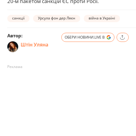
20-м пакетом санкцій ЄС проти Росії.
санкції
Урсула фон дер Ляєн
війна в Україні
Автор:
ОБЕРИ НОВИНИ.LIVE В
Штін Уляна
Реклама