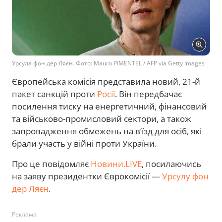
Урсула фон дер Ляєн. Фото: Mauro PIMENTEL / AFP via Getty Images
Європейська комісія представила новий, 21-й
пакет санкцій проти
Росії
. Він передбачає
посилення тиску на енергетичний, фінансовий
та військово-промисловий сектори, а також
запровадження обмежень на в’їзд для осіб, які
брали участь у війні проти України.
Про це повідомляє
Новини.LIVE
, посилаючись
на заяву президентки Єврокомісії —
Урсулу фон
дер Ляєн
.
Реклама