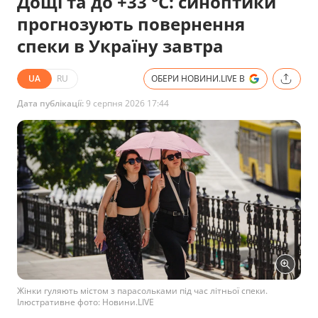
Дощі та до +33 °C: синоптики
прогнозують повернення
спеки в Україну завтра
UA
RU
ОБЕРИ НОВИНИ.LIVE В
Дата публікації:
9 серпня 2026 17:44
Жінки гуляють містом з парасольками під час літньої спеки.
Ілюстративне фото: Новини.LIVE