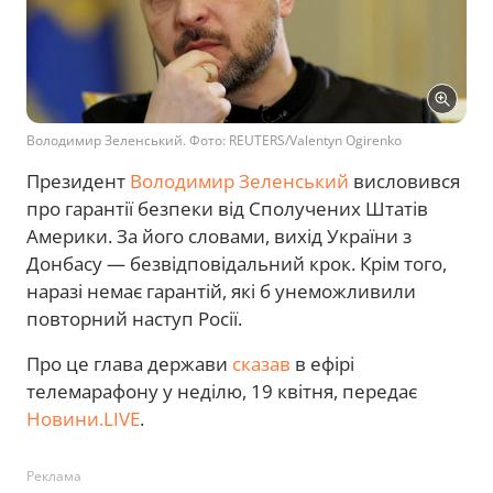
Володимир Зеленський. Фото: REUTERS/Valentyn Ogirenko
Президент
Володимир Зеленський
висловився
про гарантії безпеки від Сполучених Штатів
Америки. За його словами, вихід України з
Донбасу — безвідповідальний крок. Крім того,
наразі немає гарантій, які б унеможливили
повторний наступ Росії.
Про це глава держави
сказав
в ефірі
телемарафону у неділю, 19 квітня, передає
Новини.LIVE
.
Реклама