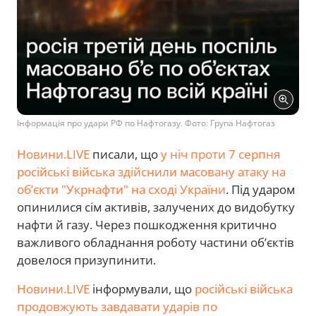
Інформація про удари РФ по Нафтогазу. Фото: Група Нафтогаз
Новини.LIVE
писали, що
у ніч проти 7 серпня
російські війська здійснили масовану атаку на
об’єкти "Укрнафти" на сході України
. Під ударом
опинилися сім активів, залучених до видобутку
нафти й газу. Через пошкодження критично
важливого обладнання роботу частини об’єктів
довелося призупинити.
Новини.LIVE
інформували, що
російські війська
продовжують завдавати ударів по