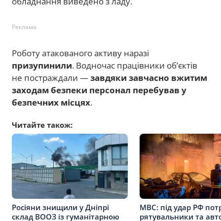
обладнання виведено з ладу.
Реклама
Роботу атакованого активу наразі
призупинили
. Водночас працівники об’єктів
не постраждали —
завдяки завчасно вжитим
заходам безпеки персонал перебував у
безпечних місцях
.
Читайте також:
Росіяни знищили у Дніпрі
МВС: під удар РФ по
склад ВООЗ із гуманітарною
рятувальники та авто