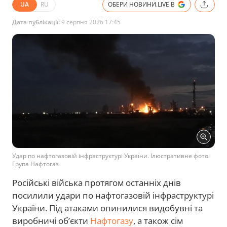
UA
RU
ОБЕРИ НОВИНИ.LIVE В
Дата публікації:
9 серпня 2026 17:45
Удар по нафтогазовій інфраструктурі України. Ілюстративне фото:
Група Нафтогаз
Російські війська протягом останніх днів
посилили удари по нафтогазовій інфраструктурі
України. Під атаками опинилися видобувні та
виробничі об’єкти
Нафтогазу
, а також сім