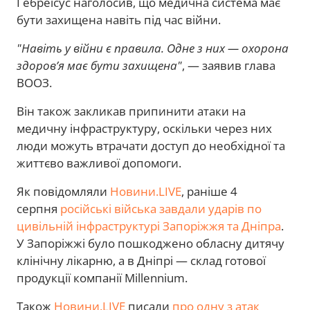
Гебреїсус наголосив, що медична система має
бути захищена навіть під час війни.
"Навіть у війни є правила. Одне з них — охорона
здоров’я має бути захищена"
, — заявив глава
ВООЗ.
Він також закликав припинити атаки на
медичну інфраструктуру, оскільки через них
люди можуть втрачати доступ до необхідної та
життєво важливої допомоги.
Як повідомляли
Новини.LIVE
, раніше 4
серпня
російські війська завдали ударів по
цивільній інфраструктурі Запоріжжя та Дніпра
.
У Запоріжжі було пошкоджено обласну дитячу
клінічну лікарню, а в Дніпрі — склад готової
продукції компанії Millennium.
Також
Новини.LIVE
писали
про одну з атак