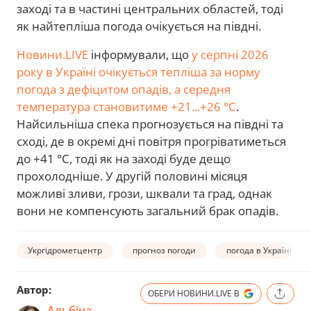
заході та в частині центральних областей, тоді
як найтепліша погода очікується на півдні.
Новини.LIVE
інформували, що
у серпні 2026
року в Україні очікується тепліша за норму
погода з дефіцитом опадів, а середня
температура становитиме +21...+26 °C
.
Найсильніша спека прогнозується на півдні та
сході, де в окремі дні повітря прогріватиметься
до +41 °C, тоді як на заході буде дещо
прохолодніше. У другій половині місяця
можливі зливи, грози, шквали та град, однак
вони не компенсують загальний брак опадів.
Укргідрометцентр
прогноз погоди
погода в Україні
Автор:
ОБЕРИ НОВИНИ.LIVE В
Альбіна