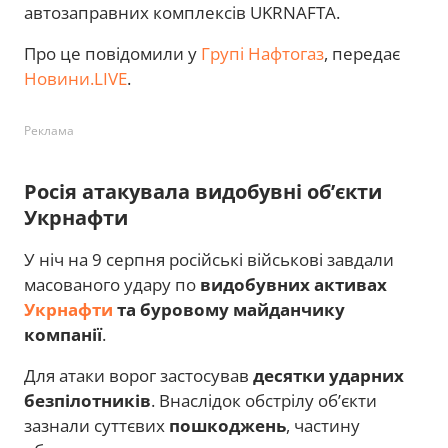
автозаправних комплексів UKRNAFTA.
Про це повідомили у
Групі Нафтогаз
, передає
Новини.LIVE
.
Реклама
Росія атакувала видобувні об’єкти
Укрнафти
У ніч на 9 серпня російські військові завдали
масованого удару по
видобувних активах
Укрнафти
та буровому майданчику
компанії
.
Для атаки ворог застосував
десятки ударних
безпілотників
. Внаслідок обстрілу об’єкти
зазнали суттєвих
пошкоджень
, частину