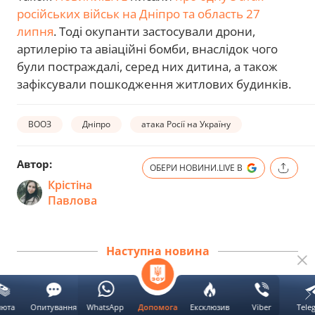
російських військ на Дніпро та область 27
липня
. Тоді окупанти застосували дрони,
артилерію та авіаційні бомби, внаслідок чого
були постраждалі, серед них дитина, а також
зафіксували пошкодження житлових будинків.
ВООЗ
Дніпро
атака Росії на Україну
Автор:
ОБЕРИ НОВИНИ.LIVE В
Крістіна
Павлова
Наступна новина
МВС: під удар РФ потрапили
люта
Опитування
WhatsApp
Ексклюзив
Viber
Tele
Допомога