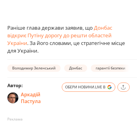
Раніше глава держави заявив, що
Донбас
відкриє Путіну дорогу до решти областей
України
. За його словами, це стратегічне місце
для України.
Володимир Зеленський
Донбас
гарантії безпеки
Автор:
ОБЕРИ НОВИНИ.LIVE В
Аркадій
Пастула
Реклама