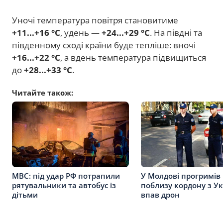
Уночі температура повітря становитиме
+11...+16 °C
, удень —
+24...+29 °C
. На півдні та
південному сході країни буде тепліше: вночі
+16...+22 °C
, а вдень температура підвищиться
до
+28...+33 °C
.
Читайте також:
МВС: під удар РФ потрапили
У Молдові прогримів 
рятувальники та автобус із
поблизу кордону з У
дітьми
впав дрон