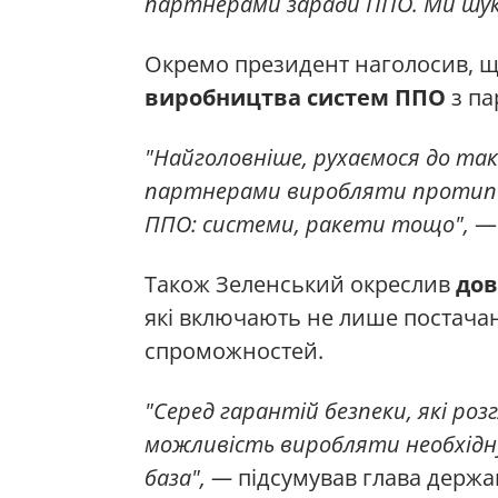
партнерами заради ППО. Ми шук
Окремо президент наголосив, щ
виробництва систем ППО
з па
"Найголовніше, рухаємося до так
партнерами виробляти протипов
ППО: системи, ракети тощо",
— 
Також Зеленський окреслив
дов
які включають не лише постача
спроможностей.
"Серед гарантій безпеки, які роз
можливість виробляти необхідну 
база", —
підсумував глава держа