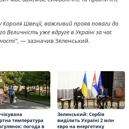
ну Короля Швеції, важливий прояв поваги до
о Величність уже вдруге в Україні за час
ності"
, — зазначив Зеленський.
чікувана
Зеленський: Сербія
ртна температура
виділить Україні 2 млн
огулянок: погода в
євро на енергетику