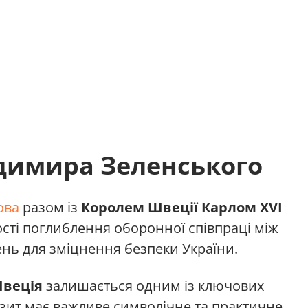
димира Зеленського
ова
разом із
Королем Швеції
Карлом XVI
сті поглиблення оборонної співпраці між
ень для зміцнення безпеки України.
веція
залишається одним із ключових
візит має важливе символічне та практичне