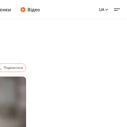
онки
Відео
UA
Поділитися