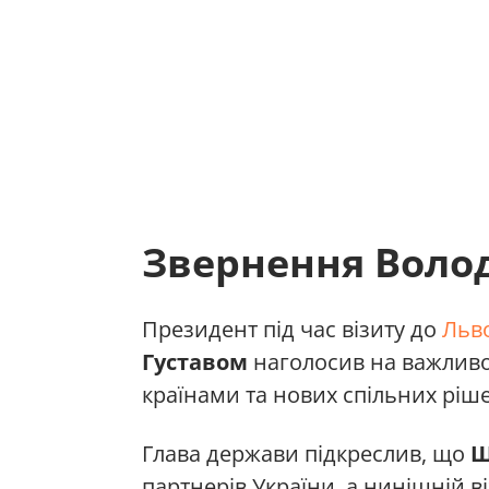
Звернення Воло
Президент під час візиту до
Льв
Густавом
наголосив на важливо
країнами та нових спільних ріш
Глава держави підкреслив, що
Ш
партнерів України, а нинішній 