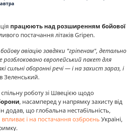
завтра
еція
працюють над розширенням бойової
жливого постачання літаків Gripen.
ойову авіацію завдяки "гріпенам", детально
де розблоковано європейський пакет для
кі сильні оборонні речі — і на захист зараз, і
в Зеленський.
 спільну роботу зі Швецією щодо
борони
, насамперед у напрямку захисту від
Він додав, що глобальна нестабільність,
,
впливає і на постачання озброєнь
Україні,
римку.