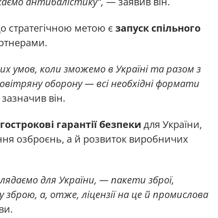
аємо антибалістику",
— заявив він.
о стратегічною метою є
запуск спільного
ртнерами.
их умов, коли зможемо в Україні та разом з
ітряну оборону — всі необхідні формати
зазначив він.
гострокові гарантії безпеки
для України,
ння озброєнь, а й розвиток виробничих
глядаємо для України, — пакети зброї,
зброю, а, отже, ліцензії на це й промислова
ви.