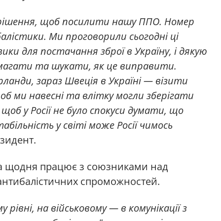
 рішення, щоб посилити нашу ППО. Номер
балістики. Ми проговорили сьогодні ці
зики для постачання зброї в Україну, і дякую
омагати та шукати, як це виправити.
ерланди, зараз Швеція в Україні — візити
об ми навесні та влітку могли зберігати
і щоб у Росії не було спокуси думати, що
більність у світі може Росії чимось
езидент.
на щодня працює з союзниками над
антибалістичних спроможностей.
рівні, на військовому — в комунікації з