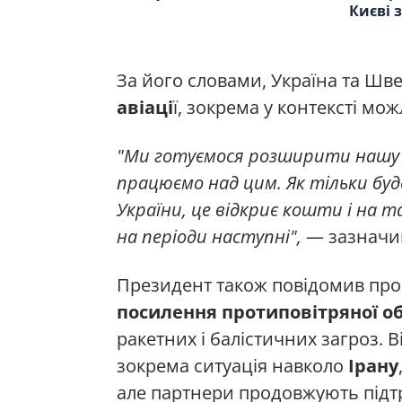
Києві 
За його словами, Україна та Шв
авіаці
ї, зокрема у контексті мо
"Ми готуємося розширити нашу б
працюємо над цим. Як тільки бу
України, це відкриє кошти і на та
на періоди наступні",
— зазначи
Президент також повідомив про
посилення протиповітряної о
ракетних і балістичних загроз. 
зокрема ситуація навколо
Ірану
але партнери продовжують підт