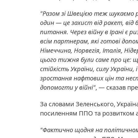
"Разом зі Швецією теж шукаємо
один — це захист від ракет, від 
питання. Через війну в Ірані є ри
всім партнерам, які готові доп
Німеччина, Норвегія, Італія, Нід
цього тижня були саме про це: щ
стійкість України, силу України, 
зростання нафтових цін та неста
допомогти у війні"
, — сказав пр
За словами Зеленського, Украї
посиленням ППО та розвитком 
"Фактично щодня на політичному 