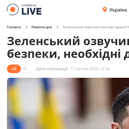
Україна
Головна
Новини дня
Зеленський озвучив ключові гарантії 
Зеленський озвучив
безпеки, необхідні 
Дата публікації:
17 квітня 2026 15:50
UA
RU