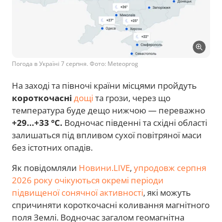
Погода в Україні 7 серпня. Фото: Meteoprog
На заході та півночі країни місцями пройдуть
короткочасні
дощі
та грози, через що
температура буде дещо нижчою — переважно
+29...+33 °C.
Водночас південні та східні області
залишаться під впливом сухої повітряної маси
без істотних опадів.
Як повідомляли
Новини.LIVE
,
упродовж серпня
2026 року очікуються окремі періоди
підвищеної сонячної активності
, які можуть
спричиняти короткочасні коливання магнітного
поля Землі. Водночас загалом геомагнітна