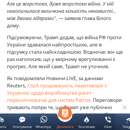
Але це жорстока, дуже жорстока війна. У ній
накопичилася величезна кількість ненависті...
між двома лідерами",
— заявив глава Білого
дому.
Підсумовуючи, Трамп додав, що війна РФ проти
України здавалася найпростішою, але в
підсумку стала найскладнішою. Водночас він ще
раз наголосив, що у мирному врегулюванні є
прогрес. Але який саме, Трамп не уточнив.
Як повідомляли Новини.LIVE, за даними
Reuters,
США продовжують переговори з
Україною щодо виробництва ракет-
перехоплювачів для систем Patriot
. Переговори
тривають попри те, що Трамп уже публічно
висловив сумніви щодо передачі ліцензій на
виробництво.
люта
Опитування
WhatsApp
Ексклюзив
Viber
Tele
Допомога