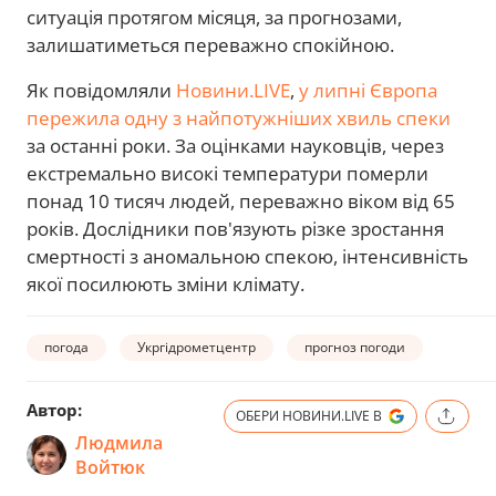
ситуація протягом місяця, за прогнозами,
залишатиметься переважно спокійною.
Як повідомляли
Новини.LIVE
,
у липні Європа
пережила одну з найпотужніших хвиль спеки
за останні роки. За оцінками науковців, через
екстремально високі температури померли
понад 10 тисяч людей, переважно віком від 65
років. Дослідники пов'язують різке зростання
смертності з аномальною спекою, інтенсивність
якої посилюють зміни клімату.
погода
Укргідрометцентр
прогноз погоди
Автор:
ОБЕРИ НОВИНИ.LIVE В
Людмила
Войтюк