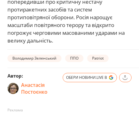
попередивши про критичну нестачу
протиракетних засобів та систем
протиповітряної оборони. Росія нарощує
масштаби повітряного терору та відкрито
погрожує черговими масованими ударами на
велику дальність.
Володимир Зеленський
ППО
Patriot
Автор:
ОБЕРИ НОВИНИ.LIVE В
Анастасія
Постоєнко
Реклама