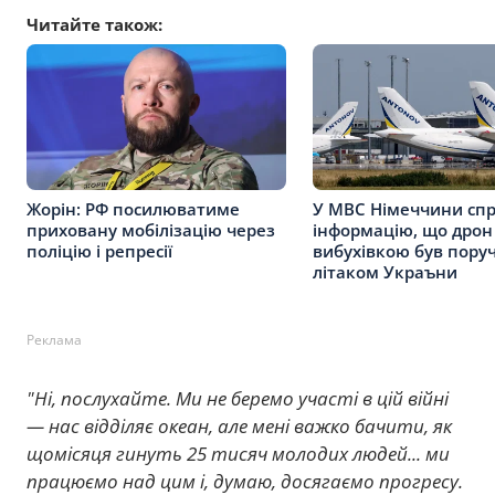
Читайте також:
Жорін: РФ посилюватиме
У МВС Німеччини сп
приховану мобілізацію через
інформацію, що дрон 
поліцію і репресії
вибухівкою був поруч
літаком Украъни
Реклама
"Ні, послухайте. Ми не беремо участі в цій війні
— нас відділяє океан, але мені важко бачити, як
щомісяця гинуть 25 тисяч молодих людей... ми
працюємо над цим і, думаю, досягаємо прогресу.