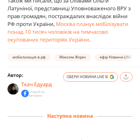
Також ми писали, що за словами Ольги
Латуніної, представниці Уповноваженого ВРУ з
прав громадян, постраждалих внаслідок війни
РФ проти України,
Москва планує мобілізувати
понад 10 тисяч чоловіків на тимчасово
окупованих територіях України
.
мобилизація в рф
Максим Жорін
ефір Новини.LIVE
Автор:
ОБЕРИ НОВИНИ.LIVE В
Ткач Едуард
Слідкуй за
автором
Наступна новина