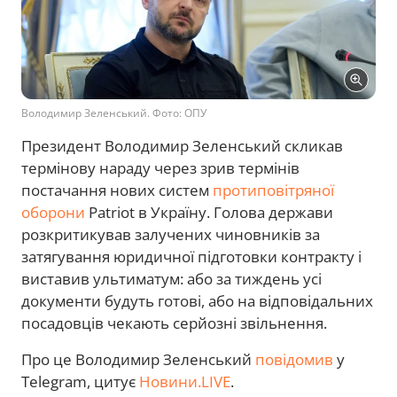
Володимир Зеленський. Фото: ОПУ
Президент Володимир Зеленський скликав
термінову нараду через зрив термінів
постачання нових систем
протиповітряної
оборони
Patriot в Україну. Голова держави
розкритикував залучених чиновників за
затягування юридичної підготовки контракту і
виставив ультиматум: або за тиждень усі
документи будуть готові, або на відповідальних
посадовців чекають серйозні звільнення.
Про це Володимир Зеленський
повідомив
у
Telegram, цитує
Новини.LIVE
.