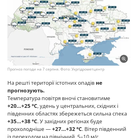
Прогноз погоди на 7 серпня. Фото: Укргідрометцентр
На решті території істотних опадів
не
прогнозують.
Температура повітря вночі становитиме
+20...+25 °C
, удень у центральних, східних і
південних областях збережеться сильна спека
+35...+38 °C
. У західних регіонах буде
прохолодніше —
+27...+32 °C
. Вітер південний
із переходом на північний, 5–10 м/с.