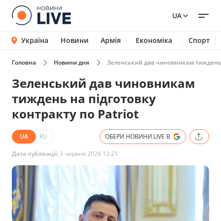
UA
Україна
Новини
Армія
Економіка
Спорт
Головна
Новини дня
Зеленський дав чиновникам тиждень н
Зеленський дав чиновникам
тиждень на підготовку
контракту по Patriot
UA
RU
ОБЕРИ НОВИНИ.LIVE В
Дата публікації:
3 червня 2026 13:21