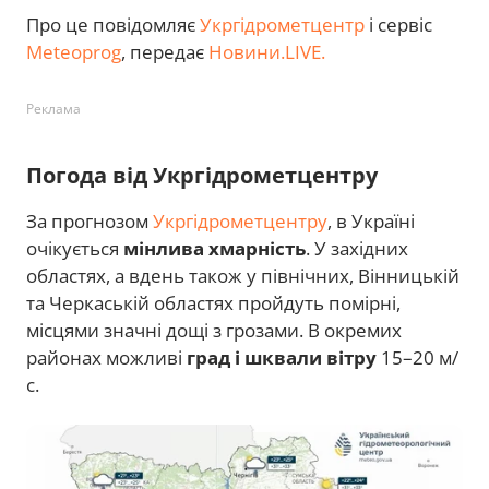
Про це повідомляє
Укргідрометцентр
і сервіс
Meteoprog
, передає
Новини.LIVE.
Реклама
Погода від Укргідрометцентру
За прогнозом
Укргідрометцентру
, в Україні
очікується
мінлива хмарність
. У західних
областях, а вдень також у північних, Вінницькій
та Черкаській областях пройдуть помірні,
місцями значні дощі з грозами. В окремих
районах можливі
град і шквали вітру
15–20 м/
с.