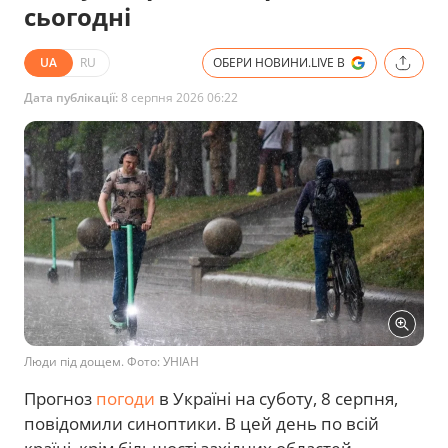
сьогодні
UA
RU
ОБЕРИ НОВИНИ.LIVE В
Дата публікації:
8 серпня 2026 06:22
Люди під дощем. Фото: УНІАН
Прогноз
погоди
в Україні на суботу, 8 серпня,
повідомили синоптики. В цей день по всій