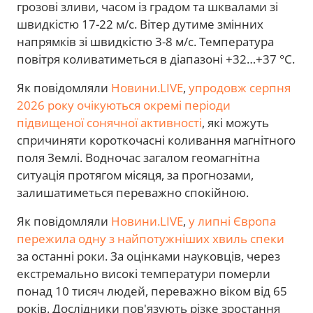
грозові зливи, часом із градом та шквалами зі
швидкістю 17-22 м/с. Вітер дутиме змінних
напрямків зі швидкістю 3-8 м/с. Температура
повітря коливатиметься в діапазоні +32…+37 °С.
Як повідомляли
Новини.LIVE
,
упродовж серпня
2026 року очікуються окремі періоди
підвищеної сонячної активності
, які можуть
спричиняти короткочасні коливання магнітного
поля Землі. Водночас загалом геомагнітна
ситуація протягом місяця, за прогнозами,
залишатиметься переважно спокійною.
Як повідомляли
Новини.LIVE
,
у липні Європа
пережила одну з найпотужніших хвиль спеки
за останні роки. За оцінками науковців, через
екстремально високі температури померли
понад 10 тисяч людей, переважно віком від 65
років. Дослідники пов'язують різке зростання