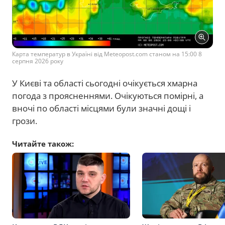
Карта температур в Україні від Meteopost.com станом на 15:00 8
серпня 2026 року
У Києві та області сьогодні очікується хмарна
погода з проясненнями. Очікуються помірні, а
вночі по області місцями були значні дощі і
грози.
Читайте також: