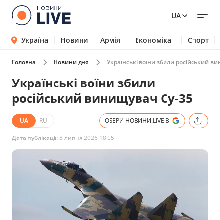
UA
Україна
Новини
Армія
Економіка
Спорт
Головна
Новини дня
Українські воїни збили російський в
Українські воїни збили
російський винищувач Cу-35
UA
RU
ОБЕРИ НОВИНИ.LIVE В
Дата публікації:
8 липня 2026 18:35