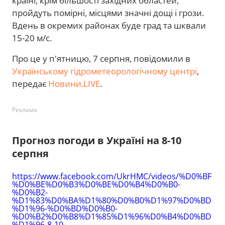
країні, крім більшості західних областей,
пройдуть помірні, місцями значні дощі і грози.
Вдень в окремих районах буде град та шквали
15-20 м/с.
Про це у п'ятницю, 7 серпня, повідомили в
Українському гідрометеорологічному центрі
,
передає
Новини.LIVE
.
Реклама
Прогноз погоди в Україні на 8-10
серпня
https://www.facebook.com/UkrHMC/videos/%D0%BF
%D0%BE%D0%B3%D0%BE%D0%B4%D0%B0-
%D0%B2-
%D1%83%D0%BA%D1%80%D0%B0%D1%97%D0%BD
%D1%96-%D0%BD%D0%B0-
%D0%B2%D0%B8%D1%85%D1%96%D0%B4%D0%BD
%D1%96-8-10-