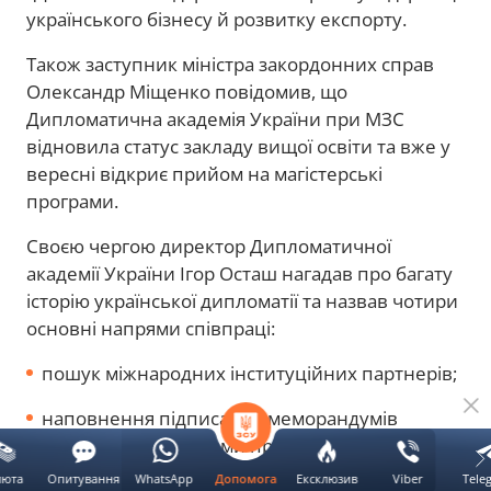
українського бізнесу й розвитку експорту.
Також заступник міністра закордонних справ
Олександр Міщенко повідомив, що
Дипломатична академія України при МЗС
відновила статус закладу вищої освіти та вже у
вересні відкриє прийом на магістерські
програми.
Своєю чергою директор Дипломатичної
академії України Ігор Осташ нагадав про багату
історію української дипломатії та назвав чотири
основні напрями співпраці:
пошук міжнародних інституційних партнерів;
наповнення підписаних меморандумів
реальними спільними проєктами;
люта
Опитування
WhatsApp
Ексклюзив
Viber
Tele
Допомога
передачу практичного досвіду дипломатів