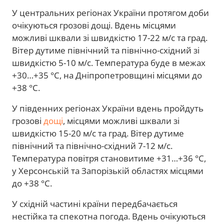
У центральних регіонах України протягом доби
очікуються грозові дощі. Вдень місцями
можливі шквали зі швидкістю 17-22 м/с та град.
Вітер дутиме північний та північно-східний зі
швидкістю 5-10 м/с. Температура буде в межах
+30…+35 °С, на Дніпропетровщині місцями до
+38 °С.
У південних регіонах України вдень пройдуть
грозові
дощі
, місцями можливі шквали зі
швидкістю 15-20 м/с та град. Вітер дутиме
північний та північно-східний 7-12 м/с.
Температура повітря становитиме +31…+36 °С,
у Херсонській та Запорізькій областях місцями
до +38 °С.
У східній частині країни передбачається
нестійка та спекотна погода. Вдень очікуються