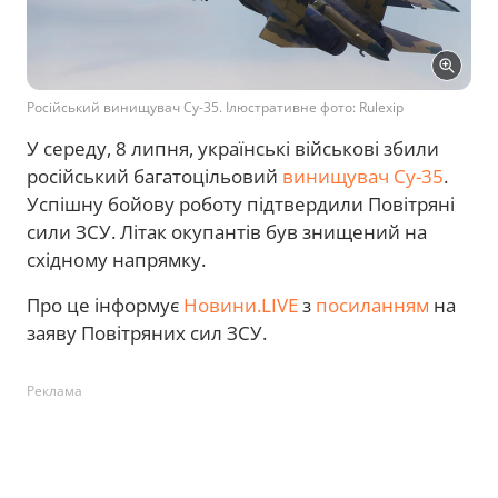
Російський винищувач Су-35. Ілюстративне фото: Rulexip
У середу, 8 липня, українські військові збили
російський багатоцільовий
винищувач Су-35
.
Успішну бойову роботу підтвердили Повітряні
сили ЗСУ. Літак окупантів був знищений на
східному напрямку.
Про це інформує
Новини.LIVE
з
посиланням
на
заяву Повітряних сил ЗСУ.
Реклама