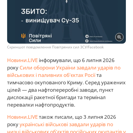
Скриншот повідомлення Повітряних сил ЗСУ/Facebook
Новини.LIVE
інформували, що 6 липня 2026
року
Сили оборони України завдали ударів по
військових і паливних об'єктах Росії
та
тимчасово окупованого Криму. Серед уражених
цілей — два нафтопереробні заводи, пункт
дислокації ракетної бригади та термінал
перевалки нафтопродуктів.
Новини.LIVE
також писали, що 3 липня 2026
року
українські військові завдали ударів по
низці військових об'єктів російських окупантів у