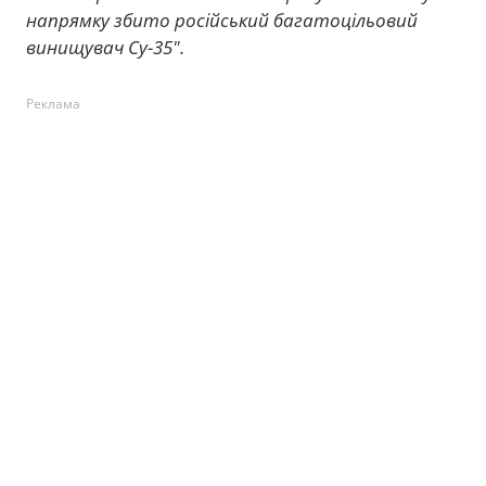
напрямку збито російський багатоцільовий
винищувач Cу-35".
Реклама