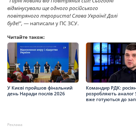
"Гарні новини від Повітряних сил! Сьогодні
відмінусували ще одного російського
повітряного терориста! Слава Україні! Далі
буде!",
— написали у ПС ЗСУ.
Читайте також:
У Києві пройшов фінальний
Командир РДК: росія
день Наради послів 2026
розробляють аналог St
вже готуються до зап
Реклама