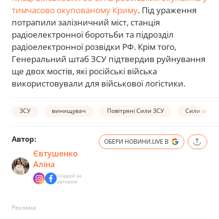
тимчасово окупованому Криму
. Під ураження
потрапили залізничний міст, станція
радіоелектронної боротьби та підрозділ
радіоелектронної розвідки РФ. Крім того,
Генеральний штаб ЗСУ підтвердив руйнування
ще двох мостів, які російські війська
використовували для військової логістики.
ЗСУ
винищувач
Повітряні Сили ЗСУ
Сили оборо
Автор:
ОБЕРИ НОВИНИ.LIVE В
Євтушенко
Аліна
Слідкуй за
автором
Реклама