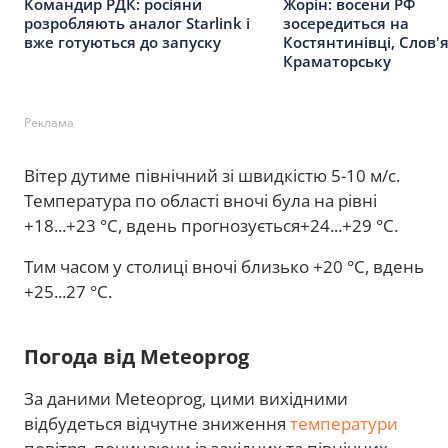
Командир РДК: росіяни
Жорін: восени РФ
розробляють аналог Starlink і
зосередиться на
вже готуються до запуску
Костянтинівці, Слов'
Краматорську
Реклама
Вітер дутиме північний зі швидкістю 5-10 м/с.
Температура по області вночі була на рівні
+18...+23 °С, вдень прогнозується+24...+29 °С.
Тим часом у столиці вночі близько +20 °С, вдень
+25...27 °С.
Погода від Meteoprog
За даними Meteoprog, цими вихідними
відбудеться відчутне зниження
температури