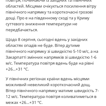
повітря, починаючи із західних та північних
областей. Місцями очікується посилення вітру
північного напрямку та короткочасні грозові
дощі. Про е на південному сході та у Криму
суттєвого зниження температури не
передбачається.
Щодо 8 серпня, сьогодні вдень у західних
областях опадів не буде. Вітер дутиме
північного напрямку зі швидкістю 5-10 м/с, а на
Закарпатті змінних напрямків зі швидкістю 1-6
м/с. Температура повітря вдень буде на рівні
+26...+31 °С.
У північних регіонах країни вдень місцями
можливий невеликий короткочасний дощ.
Вітер північного напрямку матиме швидкість 7-
12 м/с. Температура повітря коливатиметься в
межах +26…+31 °С.