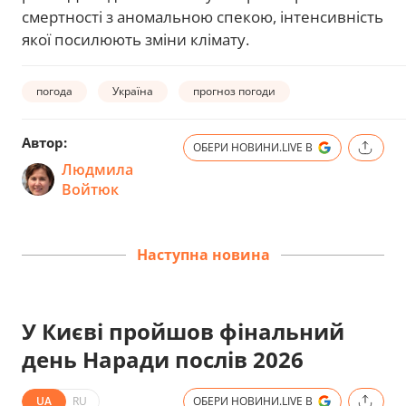
смертності з аномальною спекою, інтенсивність
якої посилюють зміни клімату.
погода
Україна
прогноз погоди
Автор:
ОБЕРИ НОВИНИ.LIVE В
Людмила
Войтюк
Наступна новина
У Києві пройшов фінальний
день Наради послів 2026
UA
RU
ОБЕРИ НОВИНИ.LIVE В