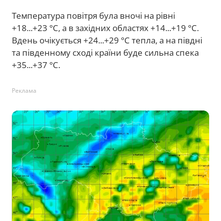
Температура повітря була вночі на рівні
+18...+23 °С, а в західних областях +14...+19 °С.
Вдень очікується +24...+29 °С тепла, а на півдні
та південному сході країни буде сильна спека
+35...+37 °С.
Реклама