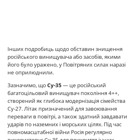
Інших подробиць щодо обставин знищення
російського винищувача або засобів, якими
його було уражено, у Повітряних силах наразі
не оприлюднили.
Зазначимо, що
Су-35
— це російський
багатоцільовий винищувач покоління 4++,
створений як глибока модернізація сімейства
Су-27. Літак призначений для завоювання
переваги в повітрі, а також здатний завдавати
ударів по наземних і морських цілях. Під час
повномасштабної війни Росія регулярно
використовує Су-35 для прикриття інших