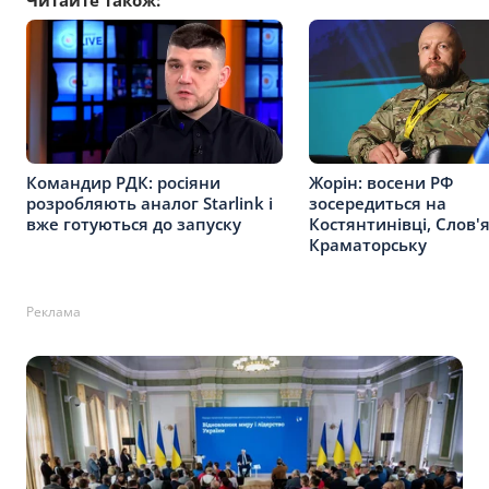
Читайте також:
Командир РДК: росіяни
Жорін: восени РФ
розробляють аналог Starlink і
зосередиться на
вже готуються до запуску
Костянтинівці, Слов'
Краматорську
Реклама