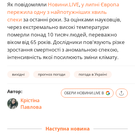
Як повідомляли
Новини.LIVE
,
у липні Європа
пережила одну з найпотужніших хвиль
спеки
за останні роки. За оцінками науковців,
через екстремально високі температури
померли понад 10 тисяч людей, переважно
віком від 65 років. Дослідники пов'язують різке
зростання смертності з аномальною спекою,
інтенсивність якої посилюють зміни клімату.
вихідні
прогноз погоди
погода в Україні
Автор:
ОБЕРИ НОВИНИ.LIVE В
Крістіна
Павлова
Наступна новина