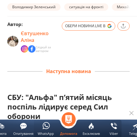
Володимир Зеленський
ситуація на фронті
Михайло Д
Автор:
ОБЕРИ НОВИНИ.LIVE В
Євтушенко
Аліна
Слідкуй за
автором
Наступна новина
СБУ: "Альфа" п’ятий місяць
поспіль лідирує серед Сил
оборони
UA
RU
ОБЕРИ НОВИНИ.LIVE В
люта
Опитування
WhatsApp
Ексклюзив
Viber
Tele
Допомога