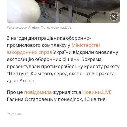
Ракета-дрон Areion. Фото: Новини.LIVE
З нагоди дня працівника оборонно-
промислового комплексу у
Міністерстві
закордонних справ
України відкрили оновлену
експозицію оборонних рішень. Зокрема,
презентували протикорабельну крилату ракету
"Нептун". Крім того, серед експонатів є ракета-
дрон Areion.
Про це
повідомила
журналістка
Новини.LIVE
Галина Остаповець у понеділок, 13 квітня.
Реклама