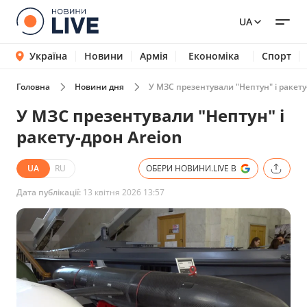
UA
Україна
Новини
Армія
Економіка
Спорт
Головна
Новини дня
У МЗС презентували "Нептун" і ракету
У МЗС презентували "Нептун" і
ракету-дрон Areion
UA
RU
ОБЕРИ НОВИНИ.LIVE В
Дата публікації:
13 квітня 2026 13:57