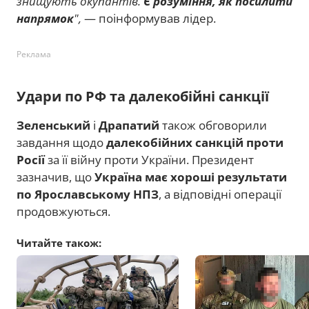
знищують окупантів.
Є розуміння, як посилити
напрямок
",
— поінформував лідер.
Реклама
Удари по РФ та далекобійні санкції
Зеленський
і
Драпатий
також обговорили
завдання щодо
далекобійних санкцій проти
Росії
за її війну проти України. Президент
зазначив, що
Україна має хороші результати
по Ярославському НПЗ
, а відповідні операції
продовжуються.
Читайте також: