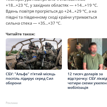
+18...+23 °C, у західних областях — +14...+19 °C.
Вдень повітря прогріється до +24...+29 °C, а на
півдні та південному сході країни утримається
сильна спека — +35...+37 °C.
Читайте також:
СБУ: "Альфа" п’ятий місяць
12 тисяч доларів за
поспіль лідирує серед Сил
відстрочку: СБУ лікві
оборони
чотири схеми ухилен
мобілізація
Реклама