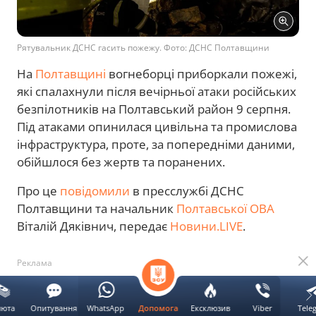
Рятувальник ДСНС гасить пожежу. Фото: ДСНС Полтавщини
На
Полтавщині
вогнеборці приборкали пожежі,
які спалахнули після вечірньої атаки російських
безпілотників на Полтавський район 9 серпня.
Під атаками опинилася цивільна та промислова
інфраструктура, проте, за попередніми даними,
обійшлося без жертв та поранених.
Про це
повідомили
в пресслужбі ДСНС
Полтавщини та начальник
Полтавської ОВА
Віталій Дяківнич, передає
Новини.LIVE
.
Реклама
Росія атакувала Полтавську область 9
люта
Опитування
WhatsApp
Ексклюзив
Viber
Tele
Допомога