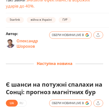
ударів до 40%.
Starlink
війна в Україні
ГУР
Автор:
ОБЕРИ НОВИНИ.LIVE В
Олександр
Шорохов
Наступна новина
Є шанси на потужні спалахи на
Сонці: прогноз магнітних бур
UA
RU
ОБЕРИ НОВИНИ.LIVE В