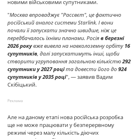
новими військовими супутниками.
"
Москва впроваджує "Рассвєт", це фактично
російський аналог системи Starlink. І вони
почали її запускати значно швидше, ніж це
передбачалось їхніми планами. Росія
в березні
2026 року
вже вивела на навколоземну орбіту
16
супутників
, далі запускатимуть інші, щоби
створити угруповання загальною кількістю
292
супутники у 2027 році
та довести його до
924
супутників у 2035 році
", — заявив Вадим
Скібіцький.
Реклама
Але на даному етапі нова російська розробка
ще не може працювати у безперервному
режимі через малу кількість діючих