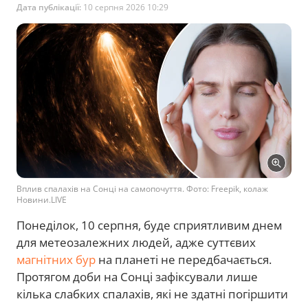
Дата публікації:
10 серпня 2026 10:29
Вплив спалахів на Сонці на самопочуття. Фото: Freepik, колаж
Новини.LIVE
Понеділок, 10 серпня, буде сприятливим днем
для метеозалежних людей, адже суттєвих
магнітних бур
на планеті не передбачається.
Протягом доби на Сонці зафіксували лише
кілька слабких спалахів, які не здатні погіршити