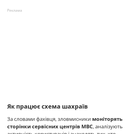
Реклама
Як працює схема шахраїв
За словами фахівця, зловмисники
моніторять
сторінки сервісних центрів МВС
, аналізують
активність користувачів і знаходять тих, хто