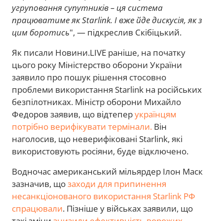
угруповання супутників – ця система
працюватиме як Starlink. І вже йде дискусія, як з
цим боротись
", — підкреслив Скібіцький.
Як писали Новини.LIVE раніше, на початку
цього року Міністерство оборони України
заявило про пошук рішення стосовно
проблеми використання Starlink на російських
безпілотниках. Міністр оборони Михайло
Федоров заявив, що відтепер
українцям
потрібно верифікувати термінали.
Він
наголосив, що неверифіковані Starlink, які
використовують росіяни, буде відключено.
Водночас американський мільярдер Ілон Маск
зазначив, що
заходи для припинення
несанкціонованого використання Starlink РФ
спрацювали
. Пізніше у військах заявили, що
такі зміни
знизили ефективність ворожих