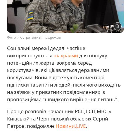
Фото ілюстративне: mvs.gov.ua
Соціальні мережі дедалі частіше
використовуються
шахраями
для пошуку
потенційних жертв, зокрема серед
користувачів, які цікавляться державними
послугами. Вони відстежують коментарі,
підписки та запити людей, після чого виходять
на зв’язок у приватних повідомленнях із
пропозиціями "швидкого вирішення питань".
Про це розповів начальник РСЦ ГСЦ МВС у
Київській та Чернігівській областях Сергій
Петров, повідомляє
Новини.LIVE
.