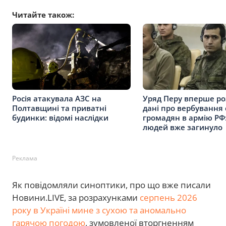
Читайте також:
Росія атакувала АЗС на
Уряд Перу вперше р
Полтавщині та приватні
дані про вербування 
будинки: відомі наслідки
громадян в армію РФ:
людей вже загинуло
Реклама
Як повідомляли синоптики, про що вже писали
Новини.LIVE, за розрахунками
серпень 2026
року в Україні мине з сухою та аномально
гарячою погодою
, зумовленої вторгненням