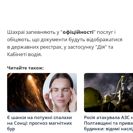
Шахраї запевняють у "
офіційності
" послуг і
обіцяють, що документи будуть відображатися
в державних реєстрах, у застосунку "Дія" та
Кабінеті водія.
Читайте також:
Є шанси на потужні спалахи
Росія атакувала АЗС 
на Сонці: прогноз магнітних
Полтавщині та прива
бур
будинки: відомі насл