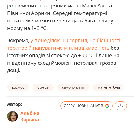
розпечених повітряних мас із Малої Азії та
Північної Африки. Середні температурні
показники місяця перевищать багаторічну
норму на 1–3 °C.
Зокрема,
у понеділок, 10 серпня, на більшості
територій пануватиме мінлива хмарність
без
істотних опадів зі спекою до +33 °C, і лише на
південному сході ймовірні нетривалі грозові
дощі.
космос
Сонце
самопочуття
магнітні бурі
Автор:
ОБЕРИ НОВИНИ.LIVE В
Альбіна
Зарічна