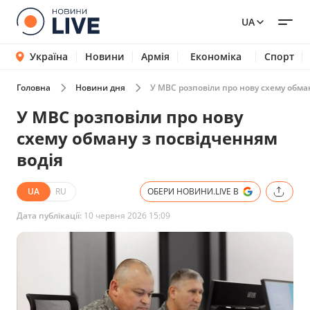
UA
Україна
Новини
Армія
Економіка
Спорт
Головна
Новини дня
У МВС розповіли про нову схему обма
У МВС розповіли про нову
схему обману з посвідченням
водія
UA
RU
ОБЕРИ НОВИНИ.LIVE В
Дата публікації:
10 червня 2026 15:09