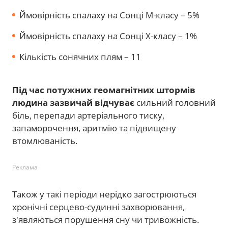
Ймовірність спалаху на Сонці М-класу – 5%
Ймовірність спалаху на Сонці Х-класу – 1%
Кількість сонячних плям – 11
Під час потужних геомагнітних штормів
людина зазвичай відчуває
сильний головний
біль, перепади артеріального тиску,
запаморочення, аритмію та підвищену
втомлюваність.
Реклама
Також у такі періоди нерідко загострюються
хронічні серцево-судинні захворювання,
з'являються порушення сну чи тривожність.